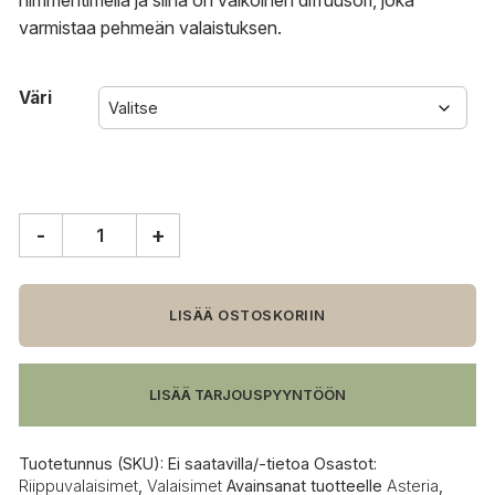
himmentimellä ja siinä on valkoinen diffuusori, joka
varmistaa pehmeän valaistuksen.
Väri
-
+
Umage
Asteria
riippuvalaisin,
micro
LISÄÄ OSTOSKORIIN
määrä
LISÄÄ TARJOUSPYYNTÖÖN
Tuotetunnus (SKU):
Ei saatavilla/-tietoa
Osastot:
Riippuvalaisimet
,
Valaisimet
Avainsanat tuotteelle
Asteria
,