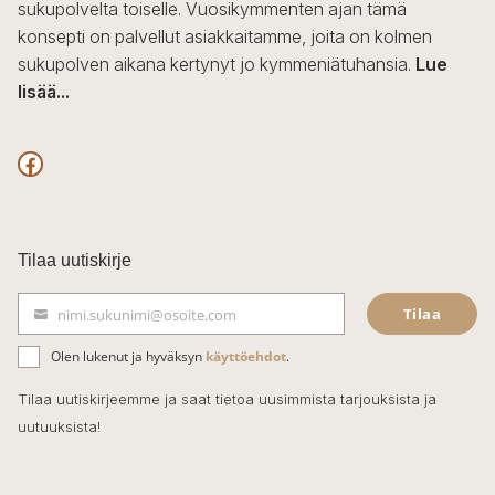
sukupolvelta toiselle. Vuosikymmenten ajan tämä
konsepti on palvellut asiakkaitamme, joita on kolmen
sukupolven aikana kertynyt jo kymmeniätuhansia.
Lue
lisää...
F
a
c
Tilaa uutiskirje
e
Tilaa
nimi.sukunimi@osoite.com
b
S
ä
o
Olen lukenut ja hyväksyn
käyttöehdot
.
h
k
o
Tilaa uutiskirjeemme ja saat tietoa uusimmista tarjouksista ja
ö
uutuuksista!
k
p
o
s