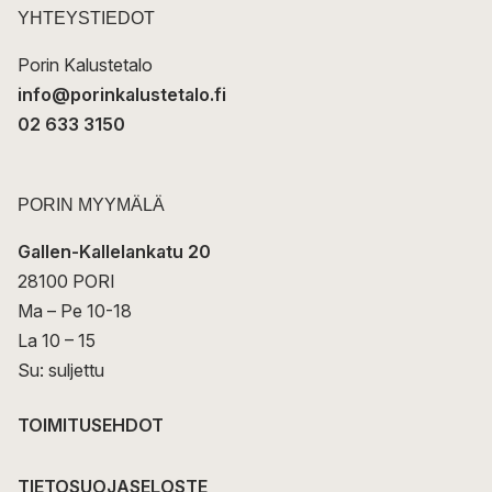
t
YHTEYSTIEDOT
i
Porin Kalustetalo
info@porinkalustetalo.fi
02 633 3150
PORIN MYYMÄLÄ
Gallen-Kallelankatu 20
28100 PORI
Ma – Pe 10-18
La 10 – 15
Su: suljettu
TOIMITUSEHDOT
TIETOSUOJASELOSTE