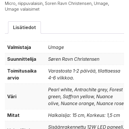
Micro
,
riippuvalaisin
,
Soren Ravn Christensen
,
Umage
,
Umage valaisimet
Lisätiedot
Valmistaja
Umage
Suunnittelija
Søren Ravn Christensen
Toimitusaika
Varastosta 1-2 päivää, tilattaessa
arvio
4-6 viikkoa.
Pearl white, Antrachite grey, Forest
Väri
green, Saffron yellow, Nuance
olive, Nuance orange, Nuance rose
Mitat
Halkaisija: 15 cm, Korkeus: 1,5 cm
Sisäänrakennettu 12W LED paneeli,