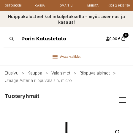
OSTOSKORI
KASSA
OMA TILI
MEISTÄ
+358 2 6333 150
Huippukalusteet kotiinkuljetuksella - myös asennus ja
kasaus!
0
Products
Porin Kalustetalo
0,00
€
search
Avaa valikko
Etusivu
>
Kauppa
>
Valaisimet
>
Riippuvalaisimet
>
Umage Asteria riippuvalaisin, micro
Tuoteryhmät