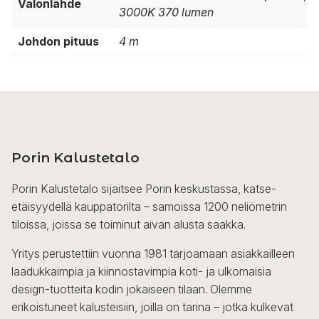
Valonlähde
3000K 370 lumen
Johdon pituus
4 m
Porin Kalustetalo
Porin Kalustetalo sijaitsee Porin keskustassa, katse-
etäisyydellä kauppatorilta – samoissa 1200 neliömetrin
tiloissa, joissa se toiminut aivan alusta saakka.
Yritys perustettiin vuonna 1981 tarjoamaan asiakkailleen
laadukkaimpia ja kiinnostavimpia koti- ja ulkomaisia
design-tuotteita kodin jokaiseen tilaan. Olemme
erikoistuneet kalusteisiin, joilla on tarina – jotka kulkevat