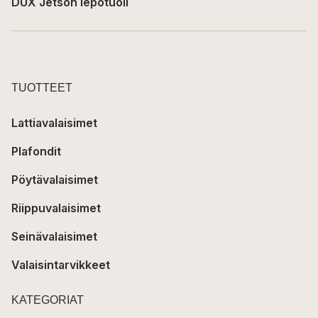
DUX Jetson lepotuoli
TUOTTEET
Lattiavalaisimet
Plafondit
Pöytävalaisimet
Riippuvalaisimet
Seinävalaisimet
Valaisintarvikkeet
KATEGORIAT