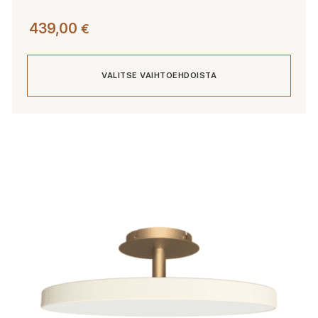
439,00
€
VALITSE VAIHTOEHDOISTA
Tällä
tuotteella
on
useampi
muunnelma.
Voit
tehdä
valinnat
tuotteen
sivulla.