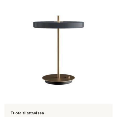
tuotteella
on
useampi
muunnelma.
Voit
tehdä
valinnat
tuotteen
sivulla.