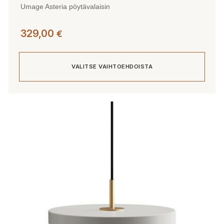
Umage Asteria pöytävalaisin
329,00
€
VALITSE VAIHTOEHDOISTA
Tällä
tuotteella
on
useampi
muunnelma.
Voit
tehdä
valinnat
tuotteen
sivulla.