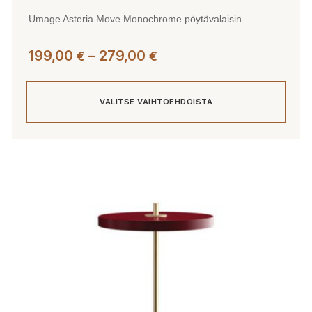
Umage Asteria Move Monochrome pöytävalaisin
Hintaluokka:
199,00
–
279,00
€
€
199,00 €
-
VALITSE VAIHTOEHDOISTA
279,00 €
Tällä
tuotteella
on
useampi
muunnelma.
Voit
tehdä
valinnat
tuotteen
sivulla.