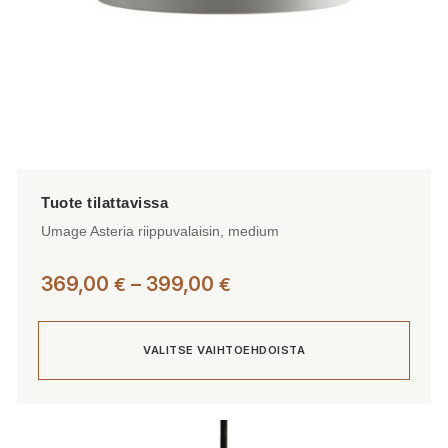
Umage Asteria riippuvalaisin, medium
Hintaluokka:
369,00
–
399,00
€
€
369,00 €
-
VALITSE VAIHTOEHDOISTA
399,00 €
Tällä
tuotteella