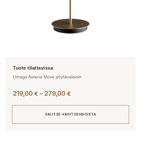
Umage Asteria Move pöytävalaisin
Hintaluokka:
219,00
–
279,00
€
€
219,00 €
-
VALITSE VAIHTOEHDOISTA
279,00 €
Tällä