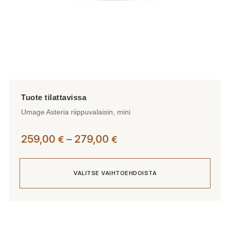
Umage Asteria riippuvalaisin, mini
Hintaluokka:
259,00
–
279,00
€
€
259,00 €
-
VALITSE VAIHTOEHDOISTA
279,00 €
Tällä
tuotteella