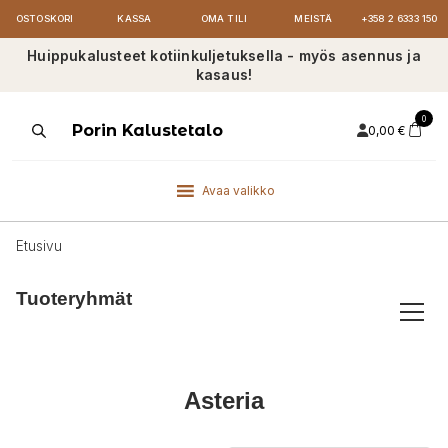
OSTOSKORI
KASSA
OMA TILI
MEISTÄ
+358 2 6333 150
Huippukalusteet kotiinkuljetuksella - myös asennus ja
kasaus!
0
Products
Porin Kalustetalo
0,00
€
search
Avaa valikko
Etusivu
Tuoteryhmät
Asteria