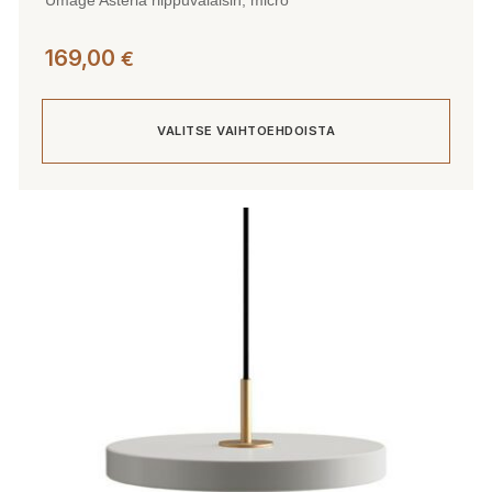
Umage Asteria riippuvalaisin, micro
169,00
€
VALITSE VAIHTOEHDOISTA
Tällä
tuotteella
on
useampi
muunnelma.
Voit
tehdä
valinnat
tuotteen
sivulla.