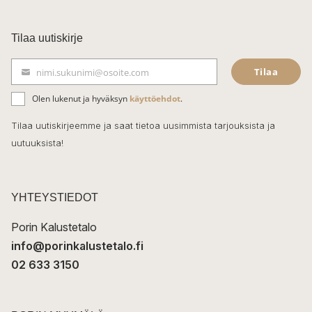
a
c
Tilaa uutiskirje
e
Tilaa
nimi.sukunimi@osoite.com
b
S
ä
o
Olen lukenut ja hyväksyn
käyttöehdot
.
h
k
o
Tilaa uutiskirjeemme ja saat tietoa uusimmista tarjouksista ja
ö
uutuuksista!
k
p
o
s
t
YHTEYSTIEDOT
i
Porin Kalustetalo
info@porinkalustetalo.fi
02 633 3150