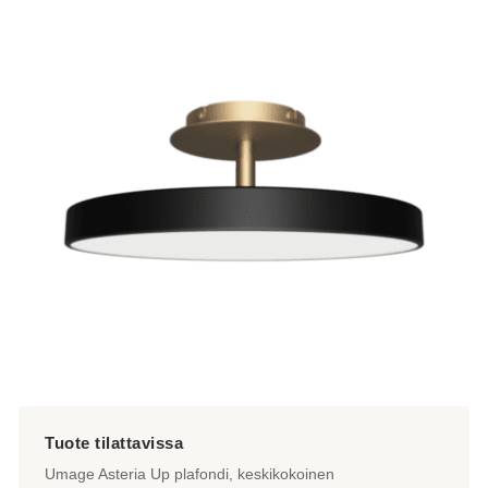
on
useampi
muunnelma.
Voit
tehdä
valinnat
tuotteen
sivulla.
Umage Asteria Up plafondi, keskikokoinen