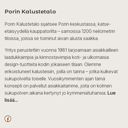
useampi
Porin Kalustetalo
muunnelma.
Voit
Porin Kalustetalo sijaitsee Porin keskustassa, katse-
tehdä
etäisyydellä kauppatorilta – samoissa 1200 neliömetrin
valinnat
tiloissa, joissa se toiminut aivan alusta saakka.
tuotteen
sivulla.
Yritys perustettiin vuonna 1981 tarjoamaan asiakkailleen
laadukkaimpia ja kiinnostavimpia koti- ja ulkomaisia
design-tuotteita kodin jokaiseen tilaan. Olemme
erikoistuneet kalusteisiin, joilla on tarina – jotka kulkevat
sukupolvelta toiselle. Vuosikymmenten ajan tämä
konsepti on palvellut asiakkaitamme, joita on kolmen
sukupolven aikana kertynyt jo kymmeniätuhansia.
Lue
lisää...
F