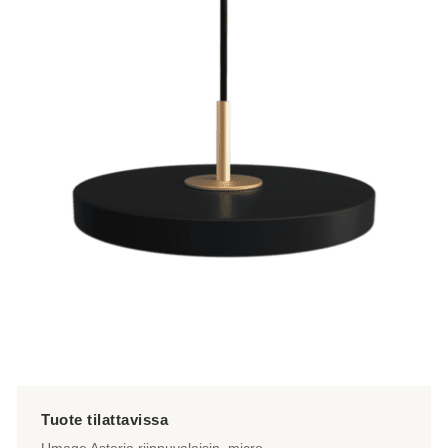
on
useampi
muunnelma.
Voit
tehdä
valinnat
tuotteen
sivulla.