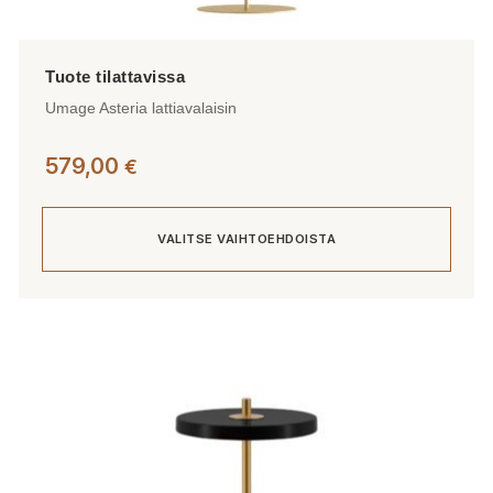
Umage Asteria lattiavalaisin
579,00
€
VALITSE VAIHTOEHDOISTA
Tällä
tuotteella
on
useampi
muunnelma.
Voit
tehdä