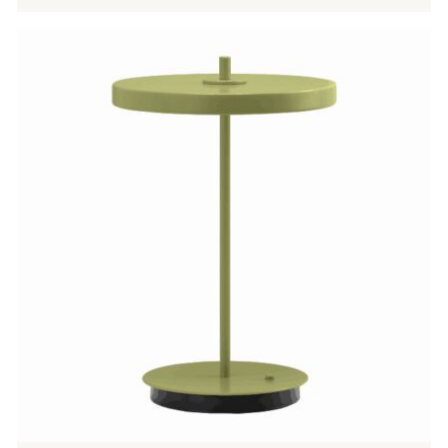
Tällä
tuotteella
on
useampi
muunnelma.
Voit
tehdä
valinnat
tuotteen
sivulla.