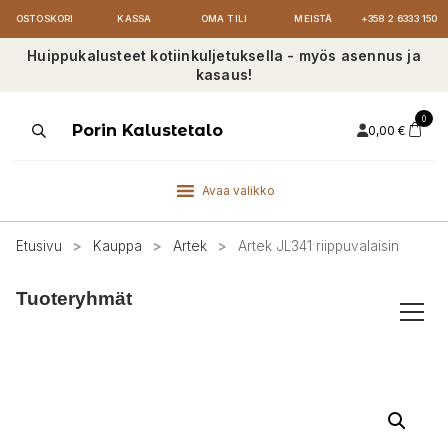
OSTOSKORI
KASSA
OMA TILI
MEISTÄ
+358 2 6333 150
Huippukalusteet kotiinkuljetuksella - myös asennus ja
kasaus!
0
Products
Porin Kalustetalo
0,00
€
search
Avaa valikko
Etusivu
>
Kauppa
>
Artek
>
Artek JL341 riippuvalaisin
Tuoteryhmät