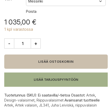
Poista
1 035,00
€
1 kpl varastossa
-
+
Artek
JL341
riippuvalaisin
määrä
LISÄÄ OSTOSKORIIN
LISÄÄ TARJOUSPYYNTÖÖN
Tuotetunnus (SKU):
Ei saatavilla/-tietoa
Osastot:
Artek
,
Design-valaisimet
,
Riippuvalaisimet
Avainsanat tuotteelle
Artek
,
Artek valaisin
,
JL341
,
Juha Leiviskä
,
riippuvalaisin