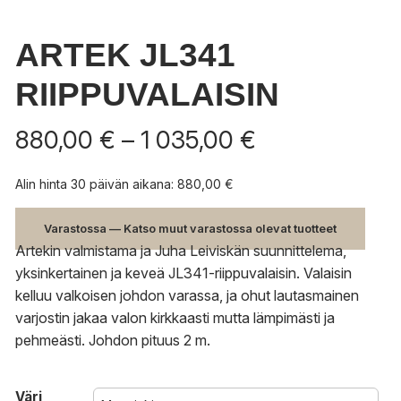
ARTEK JL341
RIIPPUVALAISIN
Hintaluokka:
880,00
€
–
1 035,00
€
880,00 €
-
Alin hinta 30 päivän aikana:
880,00
€
1
035,00 €
Varastossa — Katso muut varastossa olevat tuotteet
Artekin valmistama ja Juha Leiviskän suunnittelema,
yksinkertainen ja keveä JL341-riippuvalaisin. Valaisin
kelluu valkoisen johdon varassa, ja ohut lautasmainen
varjostin jakaa valon kirkkaasti mutta lämpimästi ja
pehmeästi. Johdon pituus 2 m.
Väri