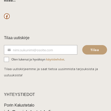
lisää...
F
a
c
Tilaa uutiskirje
e
Tilaa
nimi.sukunimi@osoite.com
b
S
ä
o
Olen lukenut ja hyväksyn
käyttöehdot
.
h
k
o
Tilaa uutiskirjeemme ja saat tietoa uusimmista tarjouksista ja
ö
uutuuksista!
k
p
o
s
t
YHTEYSTIEDOT
i
Porin Kalustetalo