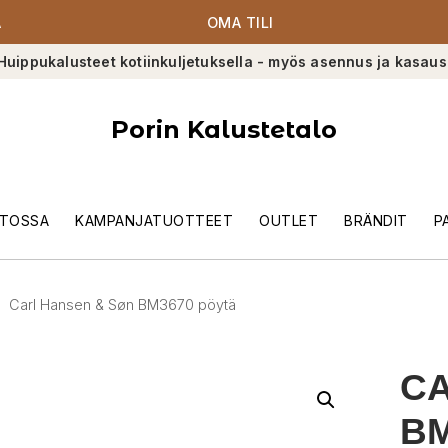
A
OMA TILI
Huippukalusteet kotiinkuljetuksella - myös asennus ja kasaus
Porin Kalustetalo
TOSSA
KAMPANJATUOTTEET
OUTLET
BRÄNDIT
P
Carl Hansen & Søn BM3670 pöytä
CA
BM