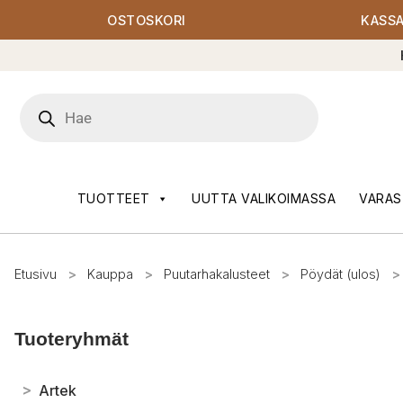
OSTOSKORI
KASS
Products
search
TUOTTEET
UUTTA VALIKOIMASSA
VARAS
Etusivu
>
Kauppa
>
Puutarhakalusteet
>
Pöydät (ulos)
>
Tuoteryhmät
>
Artek