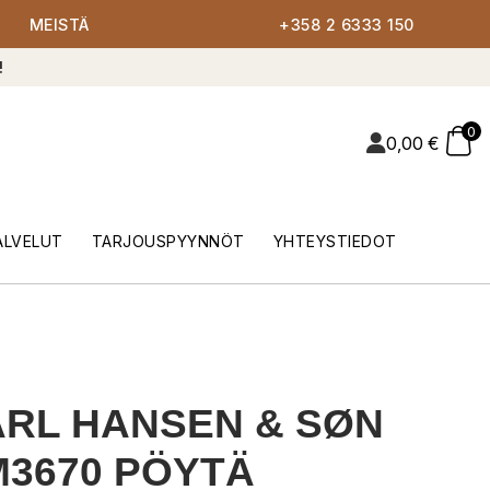
MEISTÄ
+358 2 6333 150
!
0
0,00
€
ALVELUT
TARJOUSPYYNNÖT
YHTEYSTIEDOT
RL HANSEN & SØN
3670 PÖYTÄ