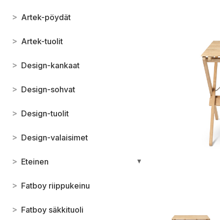
>
Artek-pöydät
>
Artek-tuolit
>
Design-kankaat
>
Design-sohvat
>
Design-tuolit
>
Design-valaisimet
>
Eteinen
▼
>
Fatboy riippukeinu
>
Fatboy säkkituoli