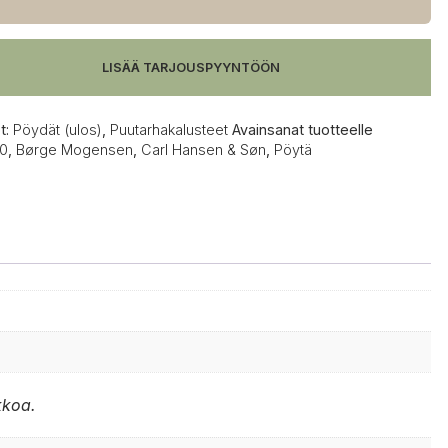
70
LISÄÄ TARJOUSPYYNTÖÖN
t:
Pöydät (ulos)
,
Puutarhakalusteet
Avainsanat tuotteelle
0
,
Børge Mogensen
,
Carl Hansen & Søn
,
Pöytä
kkoa.