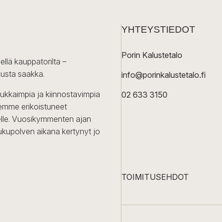
YHTEYSTIEDOT
Porin Kalustetalo
ellä kauppatorilta –
lusta saakka.
info@porinkalustetalo.fi
dukkaimpia ja kiinnostavimpia
02 633 3150
Olemme erikoistuneet
iselle. Vuosikymmenten ajan
ukupolven aikana kertynyt jo
TOIMITUSEHDOT