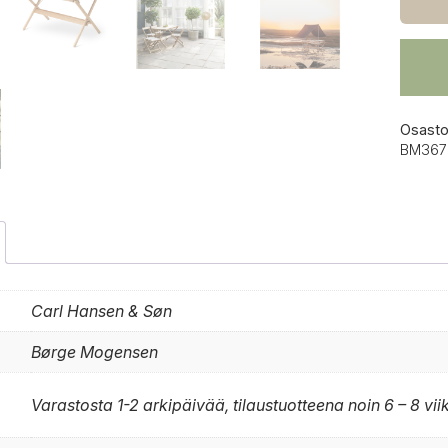
BM36
pöytä
määrä
Osasto
BM367
Carl Hansen & Søn
Børge Mogensen
Varastosta 1-2 arkipäivää, tilaustuotteena noin 6 – 8 vii