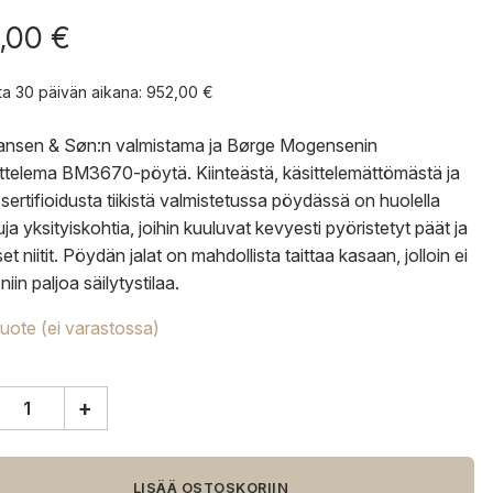
,00
€
nta 30 päivän aikana:
952,00
€
ansen & Søn:n valmistama ja
Børge Mogensenin
ittelema BM3670-pöytä.
Kiinteästä, käsittelemättömästä ja
ertifioidusta tiikistä valmistetussa pöydässä on huolella
uja yksityiskohtia, joihin kuuluvat kevyesti pyöristetyt päät ja
set niitit. Pöydän jalat on mahdollista taittaa kasaan, jolloin ei
 niin paljoa säilytystilaa.
tuote (ei varastossa)
+
en
LISÄÄ OSTOSKORIIN