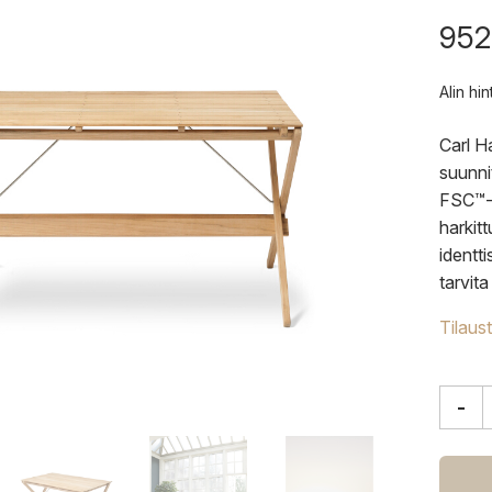
952
Alin hi
Carl H
suunn
FSC™-s
harkitt
identti
tarvita
Tilaus
-
Carl
Hans
&
Søn