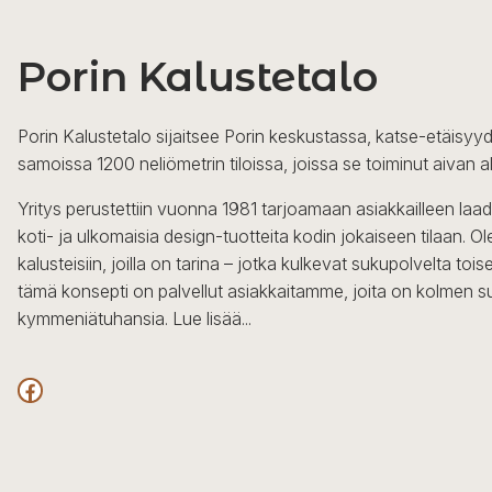
Porin Kalustetalo
Porin Kalustetalo sijaitsee Porin keskustassa, katse-etäisyyd
samoissa 1200 neliömetrin tiloissa, joissa se toiminut aivan a
Yritys perustettiin vuonna 1981 tarjoamaan asiakkailleen laa
koti- ja ulkomaisia design-tuotteita kodin jokaiseen tilaan. 
kalusteisiin, joilla on tarina – jotka kulkevat sukupolvelta to
tämä konsepti on palvellut asiakkaitamme, joita on kolmen s
kymmeniätuhansia.
Lue lisää...
Facebook