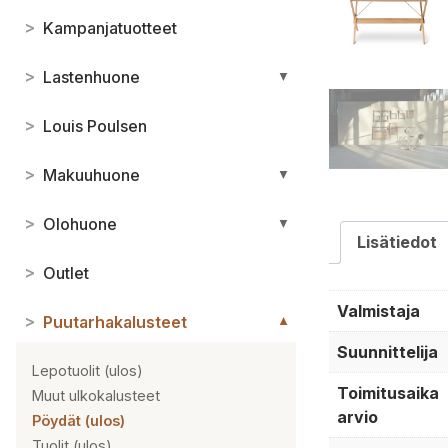
>
Kampanjatuotteet
>
Lastenhuone
▼
>
Louis Poulsen
>
Makuuhuone
▼
>
Olohuone
▼
Lisätiedot
>
Outlet
Valmistaja
>
Puutarhakalusteet
▼
Suunnittelija
Lepotuolit (ulos)
Toimitusaika
Muut ulkokalusteet
arvio
Pöydät (ulos)
Tuolit (ulos)