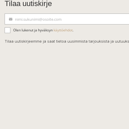
Tilaa uutiskirje
nimi.sukunimi@osoite.com
S
ä
Olen lukenut ja hyväksyn
käyttöehdot
.
h
k
Tilaa uutiskirjeemme ja saat tietoa uusimmista tarjouksista ja uutuuks
ö
p
o
s
t
i