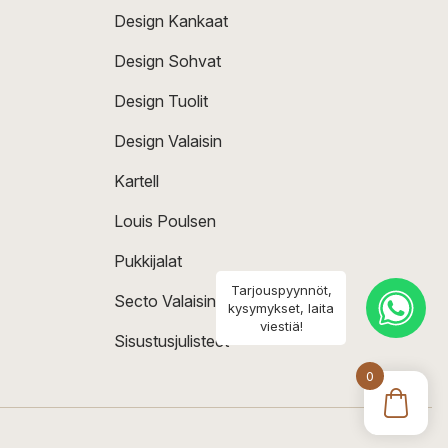
Design Kankaat
Design Sohvat
Design Tuolit
Design Valaisin
Kartell
Louis Poulsen
Pukkijalat
Tarjouspyynnöt,
Secto Valaisin
kysymykset, laita
viestiä!
Sisustusjulisteet
0