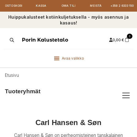
OSTOSKORI
KASSA
OMA TILI
MEISTÄ
+358 2 6333 150
Huippukalusteet kotiinkuljetuksella - myös asennus ja
kasaus!
0
Products
Porin Kalustetalo
0,00
€
search
Avaa valikko
Etusivu
Tuoteryhmät
Carl Hansen & Søn
Carl Hansen & Søn on perheomisteinen tanskalainen