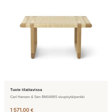
Carl Hansen & Søn BM0488S sivupöytä/penkki
1 571,00
€