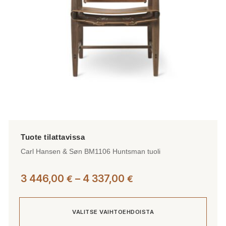
Carl Hansen & Søn BM1106 Huntsman tuoli
Hintaluokka:
3 446,00
–
4 337,00
€
€
3
446,00 €
VALITSE VAIHTOEHDOISTA
-