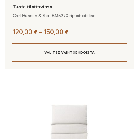
Carl Hansen & Søn BM5270 ripustusteline
Hintaluokka:
120,00
–
150,00
€
€
120,00 €
-
VALITSE VAIHTOEHDOISTA
150,00 €
Tällä
tuotteella
on
useampi
muunnelma.
Voit
tehdä
valinnat
tuotteen