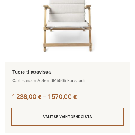
sivulla.
Carl Hansen & Søn BM5565 kansituoli
Hintaluokka:
1 238,00
–
1 570,00
€
€
1
238,00 €
VALITSE VAIHTOEHDOISTA
-
1
570,00 €