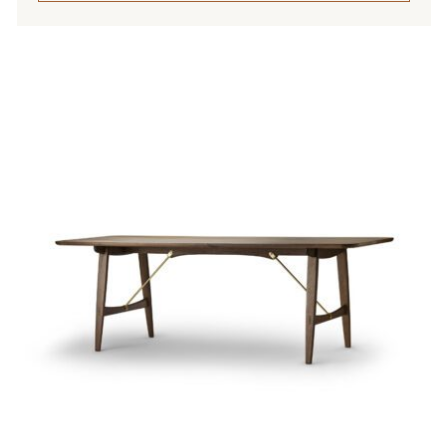
4
337,00 €
Tällä
tuotteella
on
useampi
muunnelma.
Voit
tehdä
valinnat
tuotteen
sivulla.