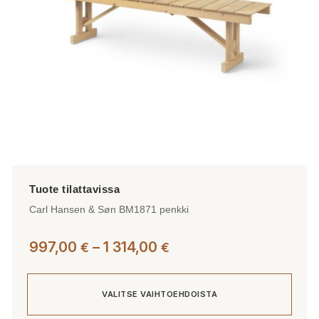
Carl Hansen & Søn BM1871 penkki
Hintaluokka:
997,00
–
1 314,00
€
€
997,00 €
-
VALITSE VAIHTOEHDOISTA
1
314,00 €