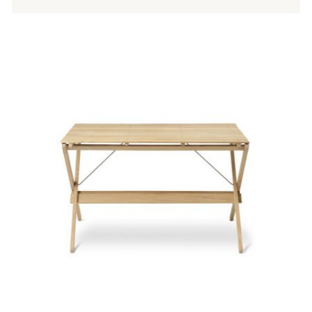
Tällä
tuotteella
on
useampi
muunnelma.
Voit
tehdä
valinnat
tuotteen
sivulla.