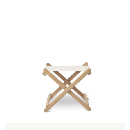
Tällä
tuotteella
on
useampi
muunnelma.
Voit
tehdä
valinnat
tuotteen
sivulla.