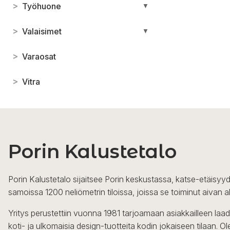
>
Työhuone
▼
>
Valaisimet
▼
>
Varaosat
>
Vitra
Porin Kalustetalo
Porin Kalustetalo sijaitsee Porin keskustassa, katse-etäisyyd
samoissa 1200 neliömetrin tiloissa, joissa se toiminut aivan a
Yritys perustettiin vuonna 1981 tarjoamaan asiakkailleen laa
koti- ja ulkomaisia design-tuotteita kodin jokaiseen tilaan. 