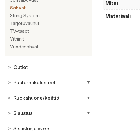
Mitat
Sohvat
Materiaali
String System
Tarjoiluvaunut
TV-tasot
Vitriinit
Vuodesohvat
>
Outlet
>
Puutarhakalusteet
▼
>
Ruokahuone/keittiö
▼
>
Sisustus
▼
>
Sisustusjulisteet