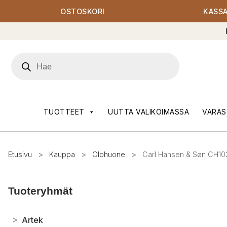
OSTOSKORI
KASS
Products
search
TUOTTEET
UUTTA VALIKOIMASSA
VARAS
Etusivu
>
Kauppa
>
Olohuone
>
Carl Hansen & Søn CH10
Tuoteryhmät
>
Artek