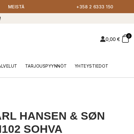
MEISTÄ
+358 2 6333 150
!
0
0,00
€
ALVELUT
TARJOUSPYYNNÖT
YHTEYSTIEDOT
RL HANSEN & SØN
102 SOHVA