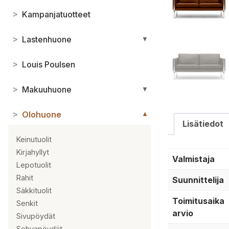
>
Kampanjatuotteet
>
Lastenhuone
▼
>
Louis Poulsen
>
Makuuhuone
▼
>
Olohuone
▼
Lisätiedot
Keinutuolit
Kirjahyllyt
Valmistaja
Lepotuolit
Rahit
Suunnittelija
Säkkituolit
Toimitusaika
Senkit
arvio
Sivupöydät
Sohvapöydät