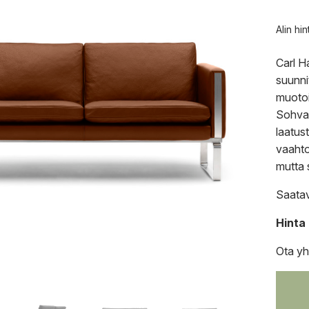
Alin hi
Carl H
suunni
muotoi
Sohvan
laatus
vaahto
mutta 
Saatavi
Hinta
Ota yh