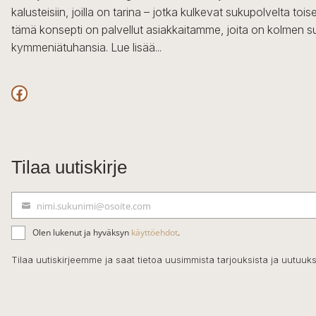
kalusteisiin, joilla on tarina – jotka kulkevat sukupolvelta to
tämä konsepti on palvellut asiakkaitamme, joita on kolmen s
kymmeniätuhansia.
Lue lisää...
Facebook
Tilaa uutiskirje
nimi.sukunimi@osoite.com
S
ä
Olen lukenut ja hyväksyn
käyttöehdot
.
h
k
Tilaa uutiskirjeemme ja saat tietoa uusimmista tarjouksista ja uutuuks
ö
p
o