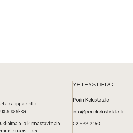
YHTEYSTIEDOT
Porin Kalustetalo
ellä kauppatorilta –
lusta saakka.
info@porinkalustetalo.fi
dukkaimpia ja kiinnostavimpia
02 633 3150
Olemme erikoistuneet