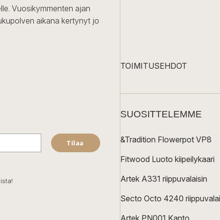
iselle. Vuosikymmenten ajan
ukupolven aikana kertynyt jo
TOIMITUSEHDOT
SUOSITTELEMME
&Tradition Flowerpot VP8
Tilaa
Fitwood Luoto kiipeilykaari
Artek A331 riippuvalaisin
ista!
Secto Octo 4240 riippuvalai
Artek PN001 Kanto