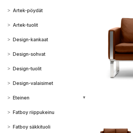
>
Artek-pöydät
>
Artek-tuolit
>
Design-kankaat
>
Design-sohvat
>
Design-tuolit
>
Design-valaisimet
>
Eteinen
▼
>
Fatboy riippukeinu
>
Fatboy säkkituoli