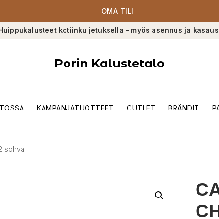
A
OMA TILI
Huippukalusteet kotiinkuljetuksella - myös asennus ja kasaus
Porin Kalustetalo
TOSSA
KAMPANJATUOTTEET
OUTLET
BRÄNDIT
P
2 sohva
CA
CH