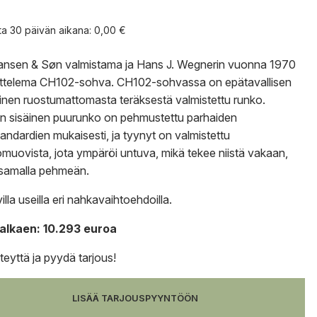
nta 30 päivän aikana:
0,00
€
ansen & Søn valmistama ja Hans J. Wegnerin vuonna 1970
ttelema CH102-sohva. CH102-sohvassa on epätavallisen
nen ruostumattomasta teräksestä valmistettu runko.
 sisäinen puurunko on pehmustettu parhaiden
tandardien mukaisesti, ja tyynyt on valmistettu
muovista, jota ympäröi untuva, mikä tekee niistä vakaan,
samalla pehmeän.
lla useilla eri nahkavaihtoehdoilla.
 alkaen: 10.293 euroa
teyttä
ja
pyydä tarjous
!
LISÄÄ TARJOUSPYYNTÖÖN