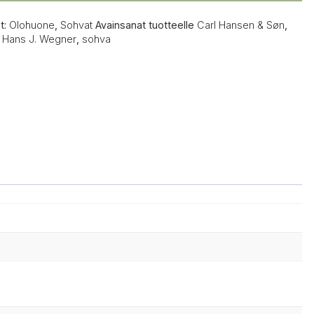
t:
Olohuone
,
Sohvat
Avainsanat tuotteelle
Carl Hansen & Søn
,
,
Hans J. Wegner
,
sohva