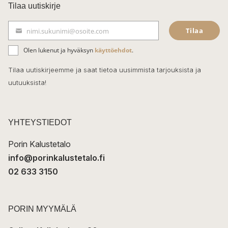
c
Tilaa uutiskirje
e
Tilaa
nimi.sukunimi@osoite.com
b
S
ä
o
Olen lukenut ja hyväksyn
käyttöehdot
.
h
k
o
Tilaa uutiskirjeemme ja saat tietoa uusimmista tarjouksista ja
ö
uutuuksista!
k
p
o
s
t
YHTEYSTIEDOT
i
Porin Kalustetalo
info@porinkalustetalo.fi
02 633 3150
PORIN MYYMÄLÄ