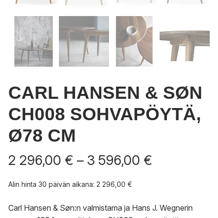
CARL HANSEN & SØN
CH008 SOHVAPÖYTÄ,
Ø78 CM
Hintaluokka
2 296,00
€
–
3 596,00
€
2
296,00 €
Alin hinta 30 päivän aikana:
2 296,00
€
-
3
Carl Hansen & Søn:n valmistama ja Hans J. Wegnerin