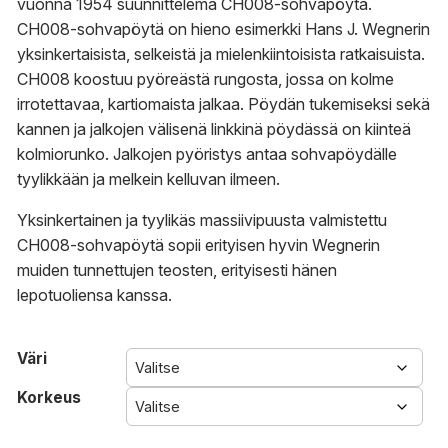
596,00 €
vuonna 1954 suunnittelema CH008-sohvapöytä.
CH008-sohvapöytä on hieno esimerkki Hans J. Wegnerin
yksinkertaisista, selkeistä ja mielenkiintoisista ratkaisuista.
CH008 koostuu pyöreästä rungosta, jossa on kolme
irrotettavaa, kartiomaista jalkaa. Pöydän tukemiseksi sekä
kannen ja jalkojen välisenä linkkinä pöydässä on kiinteä
kolmiorunko.
Jalkojen pyöristys antaa sohvapöydälle
tyylikkään ja melkein kelluvan ilmeen.
Yksinkertainen ja tyylikäs massiivipuusta valmistettu
CH008-sohvapöytä sopii erityisen hyvin Wegnerin
muiden tunnettujen teosten, erityisesti hänen
lepotuoliensa kanssa.
Väri
Korkeus