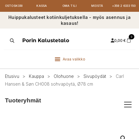
OSTOSKORI
KASSA
OMA TILI
MEISTÄ
+358 2 6333 150
Huippukalusteet kotiinkuljetuksella - myös asennus ja
kasaus!
0
Products
Porin Kalustetalo
0,00
€
search
Avaa valikko
Etusivu
>
Kauppa
>
Olohuone
>
Sivupöydät
>
Carl
Hansen & Søn CH008 sohvapöytä, Ø78 cm
Tuoteryhmät