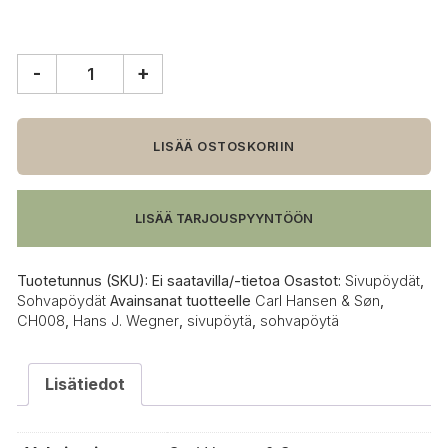
-
+
Carl
Hansen
&
Søn
LISÄÄ OSTOSKORIIN
CH008
sohvapöytä,
Ø78
LISÄÄ TARJOUSPYYNTÖÖN
cm
määrä
Tuotetunnus (SKU):
Ei saatavilla/-tietoa
Osastot:
Sivupöydät
,
Sohvapöydät
Avainsanat tuotteelle
Carl Hansen & Søn
,
CH008
,
Hans J. Wegner
,
sivupöytä
,
sohvapöytä
Lisätiedot