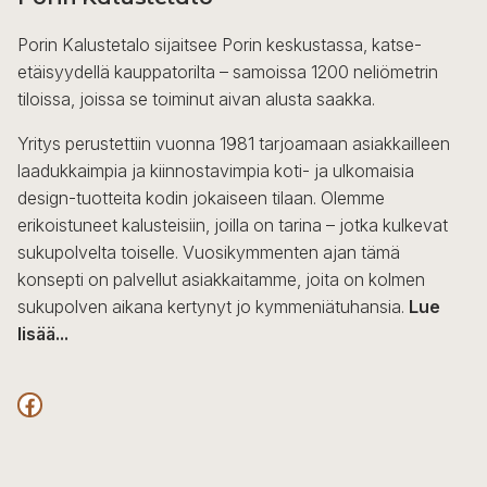
Porin Kalustetalo sijaitsee Porin keskustassa, katse-
etäisyydellä kauppatorilta – samoissa 1200 neliömetrin
tiloissa, joissa se toiminut aivan alusta saakka.
Yritys perustettiin vuonna 1981 tarjoamaan asiakkailleen
laadukkaimpia ja kiinnostavimpia koti- ja ulkomaisia
design-tuotteita kodin jokaiseen tilaan. Olemme
erikoistuneet kalusteisiin, joilla on tarina – jotka kulkevat
sukupolvelta toiselle. Vuosikymmenten ajan tämä
konsepti on palvellut asiakkaitamme, joita on kolmen
sukupolven aikana kertynyt jo kymmeniätuhansia.
Lue
lisää...
F
a