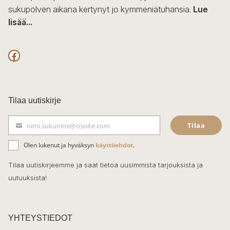
sukupolven aikana kertynyt jo kymmeniätuhansia.
Lue
lisää...
F
a
c
Tilaa uutiskirje
e
Tilaa
nimi.sukunimi@osoite.com
b
S
ä
o
Olen lukenut ja hyväksyn
käyttöehdot
.
h
k
o
Tilaa uutiskirjeemme ja saat tietoa uusimmista tarjouksista ja
ö
uutuuksista!
k
p
o
s
t
YHTEYSTIEDOT
i