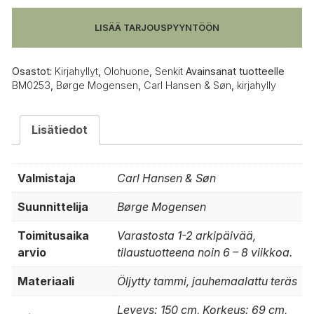
kokonaisuus
5
LISÄÄ TARJOUSPYYNTÖÖN
määrä
Osastot:
Kirjahyllyt
,
Olohuone
,
Senkit
Avainsanat tuotteelle
BM0253
,
Børge Mogensen
,
Carl Hansen & Søn
,
kirjahylly
Lisätiedot
Valmistaja
Carl Hansen & Søn
Suunnittelija
Børge Mogensen
Toimitusaika
Varastosta 1-2 arkipäivää,
arvio
tilaustuotteena noin 6 – 8 viikkoa.
Materiaali
Öljytty tammi, jauhemaalattu teräs
Leveys: 150 cm, Korkeus: 69 cm,