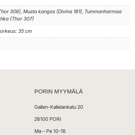
Thor 306), Musta kangas (Divina 181), Tummanharmaa
ahka (Thor 307)
korkeus: 35 cm
PORIN MYYMÄLÄ
Gallen-Kallelankatu 20
28100 PORI
Ma – Pe 10-18