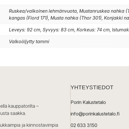
Ruskea/valkoinen lehmänvuota, Mustanruskea nahka (
kangas (Fiord 171), Musta nahka (Thor 301), Konjakki n
Leveys: 92 cm, Syvyys: 83 cm, Korkeus: 74 cm, Istuma
Valkoöljytty tammi
YHTEYSTIEDOT
Porin Kalustetalo
ellä kauppatorilta –
lusta saakka.
info@porinkalustetalo.fi
dukkaimpia ja kiinnostavimpia
02 633 3150