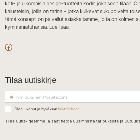
koti- ja ulkomaisia design-tuotteita kodin jokaiseen tilaan. 
kalusteisiin, joilla on tarina – jotka kulkevat sukupolvelta to
tämä konsepti on palvellut asiakkaitamme, joita on kolmen s
kymmeniätuhansia.
Lue lisää...
Facebook
Tilaa uutiskirje
nimi.sukunimi@osoite.com
S
ä
Olen lukenut ja hyväksyn
käyttöehdot
.
h
k
Tilaa uutiskirjeemme ja saat tietoa uusimmista tarjouksista ja uutuuks
ö
p