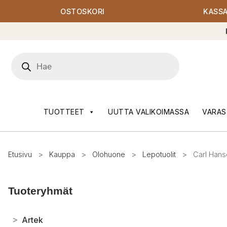
OSTOSKORI
KASS
Products
search
TUOTTEET
UUTTA VALIKOIMASSA
VARAS
Etusivu
>
Kauppa
>
Olohuone
>
Lepotuolit
>
Carl Hans
Tuoteryhmät
>
Artek