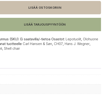
LISÄÄ OSTOSKORIIN
oli
LISÄÄ TARJOUSPYYNTÖÖN
unnus (SKU):
Ei saatavilla/-tietoa
Osastot:
Lepotuolit
,
Olohuone
anat tuotteelle
Carl Hansen & Søn
,
CH07
,
Hans J. Wegner
,
li
,
Shell chair