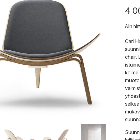
4 0
Alin hi
Carl H
suunni
chair.
istuim
kolme 
muotoo
valmist
yhdest
selkeä
mukava
suunna
Suunni