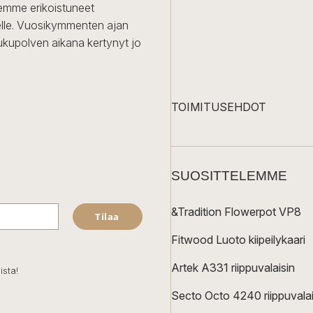
Olemme erikoistuneet
iselle. Vuosikymmenten ajan
ukupolven aikana kertynyt jo
TOIMITUSEHDOT
SUOSITTELEMME
&Tradition Flowerpot VP8
Tilaa
Fitwood Luoto kiipeilykaari
Artek A331 riippuvalaisin
ista!
Secto Octo 4240 riippuvalai