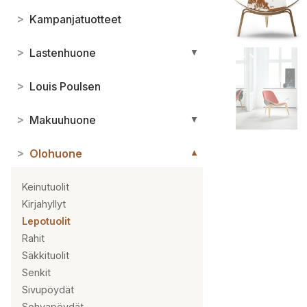
>
Kampanjatuotteet
>
Lastenhuone
▼
>
Louis Poulsen
>
Makuuhuone
▼
>
Olohuone
▼
Keinutuolit
Kirjahyllyt
Lepotuolit
Rahit
Säkkituolit
Senkit
Sivupöydät
Sohvapöydät