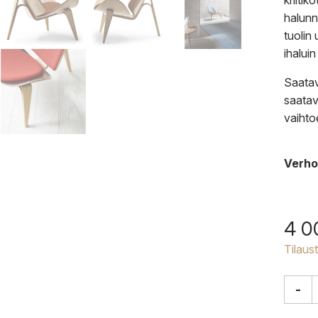
kriitik
halunn
tuolin
ihaluin
Saatav
saatav
vaihto
Verho
4 0
Tilaus
-
Carl
Hans