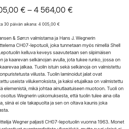
Hintaluokka:
05,00
€
–
4 564,00
€
4
005,00 €
nta 30 päivän aikana:
4 005,00
€
-
4
ansen & Søn:n valmistama ja Hans J. Wegnerin
564,00 €
ttelema CH07-lepotuoli, joka tunnetaan myös nimellä Shell
 Lepotuolin kelluva keveys saavutetaan sen siipimäisen
en ja kaarevan selkänojan avulla, jota tukee runko, jossa on
kaarevaa jalkaa. Tuolin istuin sekä selkänoja on valmistettu
npuristetusta viilusta. Tuolin laminoidut jalat ovat
ettu useista viilukerroksista, ja kaksi etujalkaa on valmistettu
ä elemenistä, mikä johtaa ainutlaatuiseen muotoon. Tuoli on
 osoitus Wegnerin uskomuksesta, että tuolin tulee aina olla
, siinä ei ole takapuolta ja sen on oltava kaunis joka
sta.
ttelija Wegner paljasti CH07-lepotuolin vuonna 1963. Monet