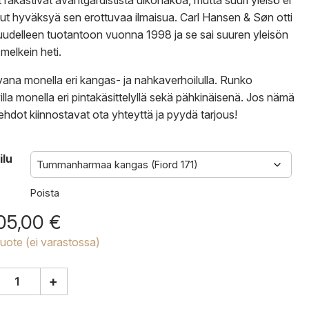
ot rakastivat avantgardistista ulkonäköä, mutta suuri yleisö ei
ut hyväksyä sen erottuvaa ilmaisua. Carl Hansen & Søn otti
 uudelleen tuotantoon vuonna 1998 ja se sai suuren yleisön
 melkein heti.
ana monella eri kangas- ja nahkaverhoilulla. Runko
illa monella eri pintakäsittelyllä sekä pähkinäisenä. Jos nämä
ehdot kiinnostavat
ota yhteyttä
ja
pyydä tarjous
!
ilu
Poista
05,00
€
tuote (ei varastossa)
+
en