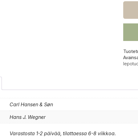
&
Søn
CH07
lepotu
määrä
Tuotet
Avains
lepotuo
Carl Hansen & Søn
Hans J. Wegner
Varastosta 1-2 päivää, tilattaessa 6-8 viikkoa.