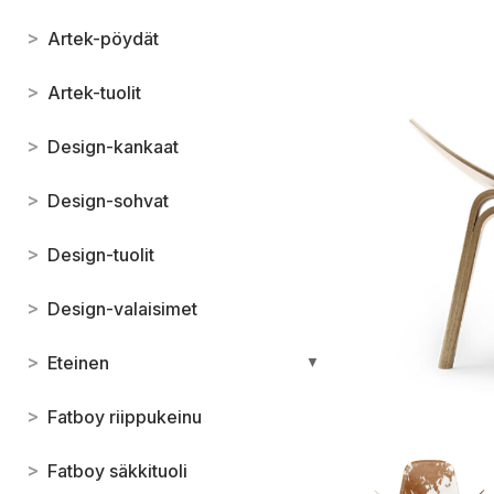
>
Artek-pöydät
>
Artek-tuolit
>
Design-kankaat
>
Design-sohvat
>
Design-tuolit
>
Design-valaisimet
>
Eteinen
▼
>
Fatboy riippukeinu
>
Fatboy säkkituoli