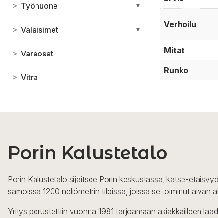
>
Työhuone
▼
Verhoilu
>
Valaisimet
▼
Mitat
>
Varaosat
Runko
>
Vitra
Porin Kalustetalo
Porin Kalustetalo sijaitsee Porin keskustassa, katse-etäisyyd
samoissa 1200 neliömetrin tiloissa, joissa se toiminut aivan a
Yritys perustettiin vuonna 1981 tarjoamaan asiakkailleen laa