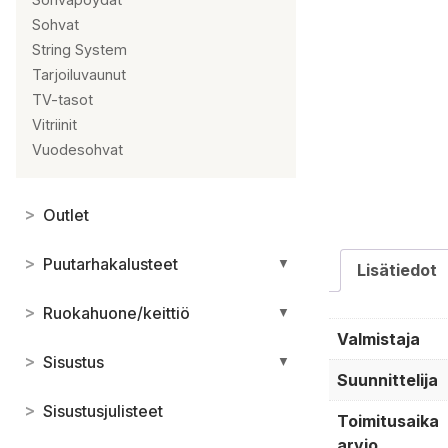
Sohvat
String System
Tarjoiluvaunut
TV-tasot
Vitriinit
Vuodesohvat
>
Outlet
>
Puutarhakalusteet
▼
Lisätiedot
>
Ruokahuone/keittiö
▼
Valmistaja
>
Sisustus
▼
Suunnittelija
>
Sisustusjulisteet
Toimitusaika
arvio