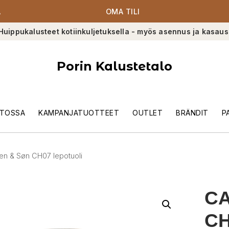
A
OMA TILI
Huippukalusteet kotiinkuljetuksella - myös asennus ja kasaus
Porin Kalustetalo
TOSSA
KAMPANJATUOTTEET
OUTLET
BRÄNDIT
P
en & Søn CH07 lepotuoli
CA
CH