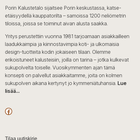
Porin Kalustetalo sijaitsee Porin keskustassa, katse-
etäisyydellä kauppatorilta – samoissa 1200 neliömetrin
tiloissa, joissa se toiminut aivan alusta saakka.
Yritys perustettiin vuonna 1981 tarjoamaan asiakkailleen
laadukkaimpia ja kiinnostavimpia koti- ja ulkomaisia
design-tuotteita kodin jokaiseen tilaan. Olemme
erikoistuneet kalusteisiin, joilla on tarina – jotka kulkevat
sukupolvelta toiselle. Vuosikymmenten ajan tämä
konsepti on palvellut asiakkaitamme, joita on kolmen
sukupolven aikana kertynyt jo kymmeniätuhansia.
Lue
lisää...
F
a
c
Tilaa uutiskirje