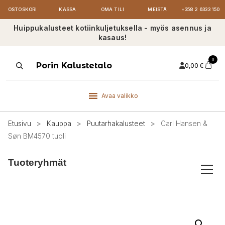
OSTOSKORI
KASSA
OMA TILI
MEISTÄ
+358 2 6333 150
Huippukalusteet kotiinkuljetuksella - myös asennus ja
kasaus!
0
Products
Porin Kalustetalo
0,00
€
search
Avaa valikko
Etusivu
>
Kauppa
>
Puutarhakalusteet
>
Carl Hansen &
Søn BM4570 tuoli
Tuoteryhmät