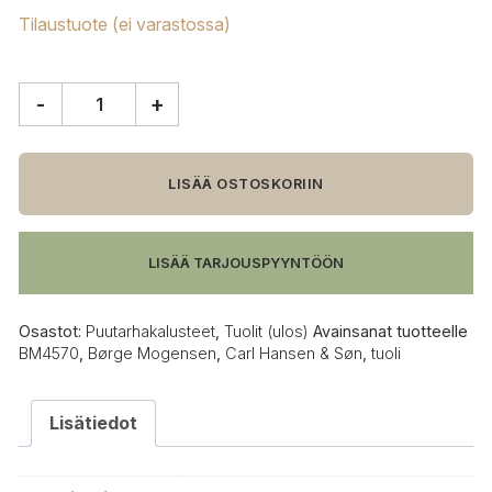
Tilaustuote (ei varastossa)
-
+
Carl
Hansen
&
Søn
LISÄÄ OSTOSKORIIN
BM4570
tuoli
määrä
LISÄÄ TARJOUSPYYNTÖÖN
Osastot:
Puutarhakalusteet
,
Tuolit (ulos)
Avainsanat tuotteelle
BM4570
,
Børge Mogensen
,
Carl Hansen & Søn
,
tuoli
Lisätiedot