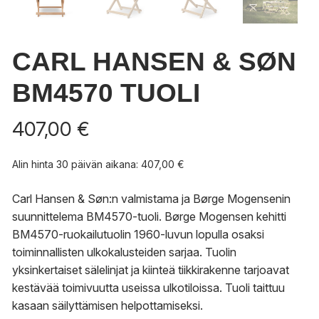
CARL HANSEN & SØN
BM4570 TUOLI
407,00
€
Alin hinta 30 päivän aikana:
407,00
€
Carl Hansen & Søn:n valmistama ja
Børge Mogensenin
suunnittelema BM4570-tuoli.
Børge Mogensen kehitti
BM4570-ruokailutuolin 1960-luvun lopulla osaksi
toiminnallisten ulkokalusteiden sarjaa. Tuolin
yksinkertaiset sälelinjat ja kiinteä tiikkirakenne tarjoavat
kestävää toimivuutta useissa ulkotiloissa. Tuoli taittuu
kasaan säilyttämisen helpottamiseksi.