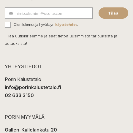
e
Tilaa
nimi.sukunimi@osoite.com
b
S
ä
o
Olen lukenut ja hyväksyn
käyttöehdot
.
h
k
o
Tilaa uutiskirjeemme ja saat tietoa uusimmista tarjouksista ja
ö
uutuuksista!
k
p
o
s
t
YHTEYSTIEDOT
i
Porin Kalustetalo
info@porinkalustetalo.fi
02 633 3150
PORIN MYYMÄLÄ
Gallen-Kallelankatu 20