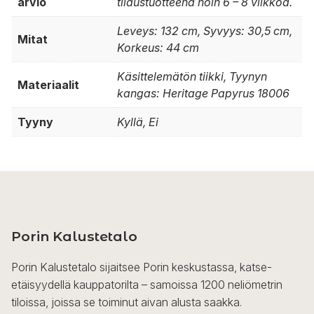
arvio
tilaustuotteena noin 6 – 8 viikkoa.
Leveys: 132 cm, Syvyys: 30,5 cm,
Mitat
Korkeus: 44 cm
Käsittelemätön tiikki, Tyynyn
Materiaalit
kangas: Heritage Papyrus 18006
Tyyny
Kyllä, Ei
Porin Kalustetalo
Porin Kalustetalo sijaitsee Porin keskustassa, katse-
etäisyydellä kauppatorilta – samoissa 1200 neliömetrin
tiloissa, joissa se toiminut aivan alusta saakka.