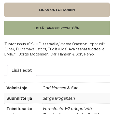
&
Søn
LISÄÄ OSTOSKORIIN
BM1871
penkki
määrä
LISÄÄ TARJOUSPYYNTÖÖN
Tuotetunnus (SKU):
Ei saatavilla/-tietoa
Osastot:
Lepotuolit
(ulos)
,
Puutarhakalusteet
,
Tuolit (ulos)
Avainsanat tuotteelle
BM1871
,
Børge Mogensen
,
Carl Hansen & Søn
,
Penkki
Lisätiedot
Valmistaja
Carl Hansen & Søn
Suunnittelija
Børge Mogensen
Toimitusaika
Varastosta 1-2 arkipäivää,