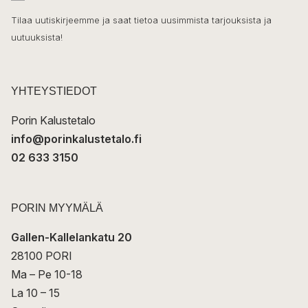
h
k
o
Tilaa uutiskirjeemme ja saat tietoa uusimmista tarjouksista ja
ö
uutuuksista!
k
p
o
s
t
YHTEYSTIEDOT
i
Porin Kalustetalo
info@porinkalustetalo.fi
02 633 3150
PORIN MYYMÄLÄ
Gallen-Kallelankatu 20
28100 PORI
Ma – Pe 10-18
La 10 – 15