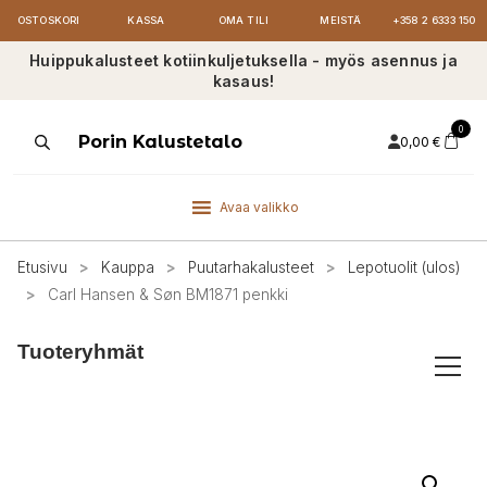
OSTOSKORI
KASSA
OMA TILI
MEISTÄ
+358 2 6333 150
Huippukalusteet kotiinkuljetuksella - myös asennus ja
kasaus!
0
Products
Porin Kalustetalo
0,00
€
search
Avaa valikko
Etusivu
>
Kauppa
>
Puutarhakalusteet
>
Lepotuolit (ulos)
>
Carl Hansen & Søn BM1871 penkki
Tuoteryhmät