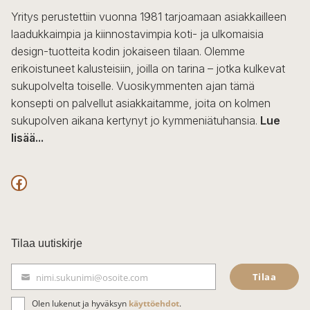
Yritys perustettiin vuonna 1981 tarjoamaan asiakkailleen
laadukkaimpia ja kiinnostavimpia koti- ja ulkomaisia
design-tuotteita kodin jokaiseen tilaan. Olemme
erikoistuneet kalusteisiin, joilla on tarina – jotka kulkevat
sukupolvelta toiselle. Vuosikymmenten ajan tämä
konsepti on palvellut asiakkaitamme, joita on kolmen
sukupolven aikana kertynyt jo kymmeniätuhansia.
Lue
lisää...
F
a
c
Tilaa uutiskirje
e
Tilaa
nimi.sukunimi@osoite.com
b
S
ä
o
Olen lukenut ja hyväksyn
käyttöehdot
.