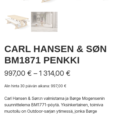
CARL HANSEN & SØN
BM1871 PENKKI
Hintaluokka:
997,00
€
–
1 314,00
€
997,00 €
-
Alin hinta 30 päivän aikana:
997,00
€
1
314,00 €
Carl Hansen & Søn:n valmistama ja
Børge Mogensenin
suunnittelema BM1771-pöytä.
Yksinkertainen, toimiva
muotoilu on Outdoor-sarjan ytimessä, jonka Børge