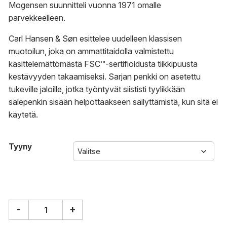
Mogensen suunnitteli vuonna 1971 omalle
parvekkeelleen.
Carl Hansen & Søn esittelee uudelleen klassisen
muotoilun, joka on ammattitaidolla valmistettu
käsittelemättömästä FSC™-sertifioidusta tiikkipuusta
kestävyyden takaamiseksi. Sarjan penkki on asetettu
tukeville jaloille, jotka työntyvät siististi tyylikkään
sälepenkin sisään helpottaakseen säilyttämistä, kun sitä ei
käytetä.
Tyyny
-
+
Carl
Hansen