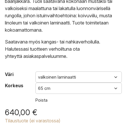
baarijakkara. Tuoli saatavana kokonaan mustaksi tai
valkoiseksi maalattuna tai lakatulla luonnonvärisellä
rungolla, johon istuinvaihtoehtoina: koivuviilu, musta
linoleum tai valkoinen laminaatti. Tuote toimitetaan
kokoamattomana.
Saatavana myös kangas- tai nahkaverhoilulla.
Halutessasi tuotteen verhoiltuna ota
yhteyttä
asiakaspalveluumme.
Väri
Korkeus
Poista
640,00
€
Tilaustuote (ei varastossa)