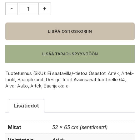
-
+
Artek
64
baarijakkara
määrä
LISÄÄ OSTOSKORIIN
LISÄÄ TARJOUSPYYNTÖÖN
Tuotetunnus (SKU):
Ei saatavilla/-tietoa
Osastot:
Artek
,
Artek-
tuolit
,
Baarijakkarat
,
Design-tuolit
Avainsanat tuotteelle
64
,
Alvar Aalto
,
Artek
,
Baarijakkara
Lisätiedot
Mitat
52 × 65 cm (senttimetri)
Valmistaja
Artek