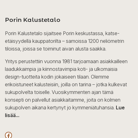
Porin Kalustetalo
Porin Kalustetalo sijaitsee Porin keskustassa, katse-
etäisyydellä kauppatorilta – samoissa 1200 neliömetrin
tiloissa, joissa se toiminut aivan alusta saakka.
Yritys perustettiin vuonna 1981 tarjoamaan asiakkailleen
laadukkaimpia ja kiinnostavimpia koti- ja ulkomaisia
design-tuotteita kodin jokaiseen tilaan. Olemme
erikoistuneet kalusteisiin, joilla on tarina – jotka kulkevat
sukupolvelta toiselle. Vuosikymmenten ajan tämä
konsepti on palvellut asiakkaitamme, joita on kolmen
sukupolven aikana kertynyt jo kymmeniätuhansia.
Lue
lisää...