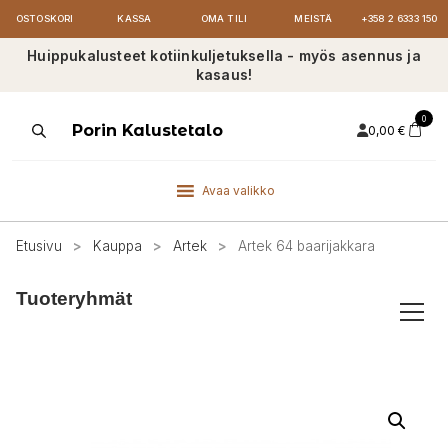
OSTOSKORI
KASSA
OMA TILI
MEISTÄ
+358 2 6333 150
Huippukalusteet kotiinkuljetuksella - myös asennus ja
kasaus!
0
Products
Porin Kalustetalo
0,00
€
search
Avaa valikko
Etusivu
>
Kauppa
>
Artek
>
Artek 64 baarijakkara
Tuoteryhmät