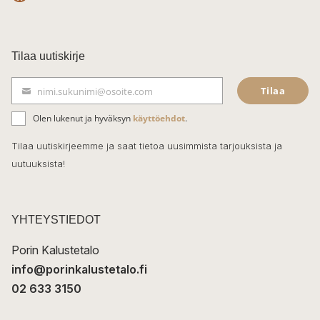
F
a
c
Tilaa uutiskirje
e
Tilaa
nimi.sukunimi@osoite.com
b
S
ä
o
Olen lukenut ja hyväksyn
käyttöehdot
.
h
k
o
Tilaa uutiskirjeemme ja saat tietoa uusimmista tarjouksista ja
ö
uutuuksista!
k
p
o
s
t
YHTEYSTIEDOT
i
Porin Kalustetalo
info@porinkalustetalo.fi
02 633 3150