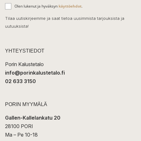
ä
o
Olen lukenut ja hyväksyn
käyttöehdot
.
h
k
o
Tilaa uutiskirjeemme ja saat tietoa uusimmista tarjouksista ja
ö
uutuuksista!
k
p
o
s
t
YHTEYSTIEDOT
i
Porin Kalustetalo
info@porinkalustetalo.fi
02 633 3150
PORIN MYYMÄLÄ
Gallen-Kallelankatu 20
28100 PORI
Ma – Pe 10-18