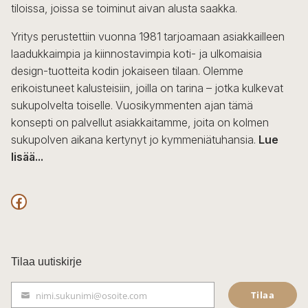
tiloissa, joissa se toiminut aivan alusta saakka.
Yritys perustettiin vuonna 1981 tarjoamaan asiakkailleen
laadukkaimpia ja kiinnostavimpia koti- ja ulkomaisia
design-tuotteita kodin jokaiseen tilaan. Olemme
erikoistuneet kalusteisiin, joilla on tarina – jotka kulkevat
sukupolvelta toiselle. Vuosikymmenten ajan tämä
konsepti on palvellut asiakkaitamme, joita on kolmen
sukupolven aikana kertynyt jo kymmeniätuhansia.
Lue
lisää...
F
a
c
Tilaa uutiskirje
e
Tilaa
nimi.sukunimi@osoite.com
b
S