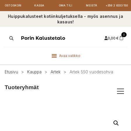
OSTOSKORI
KASSA
OMA TILI
MEISTÄ
+358 2 6333 150
Huippukalusteet kotiinkuljetuksella - myös asennus ja
kasaus!
0
Products
Porin Kalustetalo
0,00
€
search
Avaa valikko
Etusivu
>
Kauppa
>
Artek
>
Artek 550 vuodesohva
Tuoteryhmät