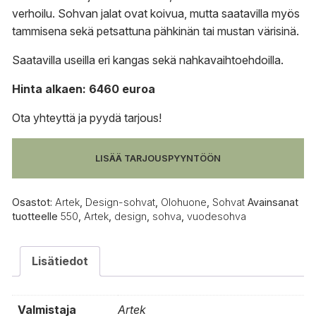
verhoilu. Sohvan jalat ovat koivua, mutta saatavilla myös
tammisena sekä petsattuna pähkinän tai mustan värisinä.
Saatavilla useilla eri kangas sekä nahkavaihtoehdoilla.
Hinta alkaen: 6460 euroa
Ota yhteyttä
ja
pyydä tarjous
!
LISÄÄ TARJOUSPYYNTÖÖN
Osastot:
Artek
,
Design-sohvat
,
Olohuone
,
Sohvat
Avainsanat
tuotteelle
550
,
Artek
,
design
,
sohva
,
vuodesohva
Lisätiedot
Valmistaja
Artek