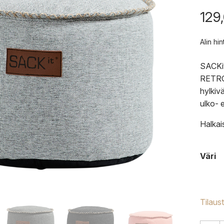
129
Alin hi
SACKit
RETROi
hylkiv
ulko- 
Halkai
Väri
Tilaus