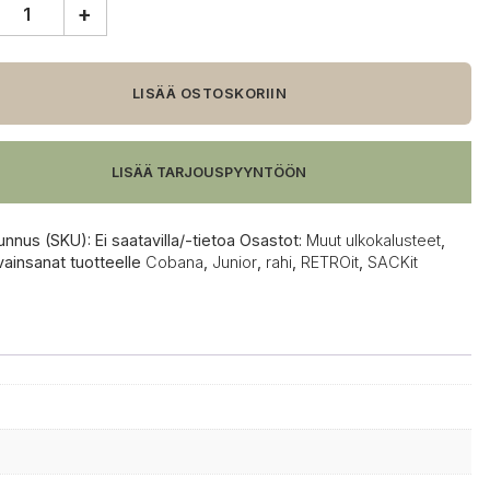
+
t
na
r
LISÄÄ OSTOSKORIIN
LISÄÄ TARJOUSPYYNTÖÖN
unnus (SKU):
Ei saatavilla/-tietoa
Osastot:
Muut ulkokalusteet
,
vainsanat tuotteelle
Cobana
,
Junior
,
rahi
,
RETROit
,
SACKit