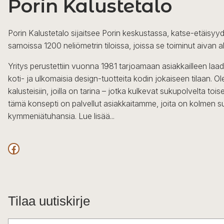
Porin Kalustetalo
Porin Kalustetalo sijaitsee Porin keskustassa, katse-etäisyyd
samoissa 1200 neliömetrin tiloissa, joissa se toiminut aivan a
Yritys perustettiin vuonna 1981 tarjoamaan asiakkailleen laa
koti- ja ulkomaisia design-tuotteita kodin jokaiseen tilaan. 
kalusteisiin, joilla on tarina – jotka kulkevat sukupolvelta to
tämä konsepti on palvellut asiakkaitamme, joita on kolmen s
kymmeniätuhansia.
Lue lisää...
Facebook
Tilaa uutiskirje