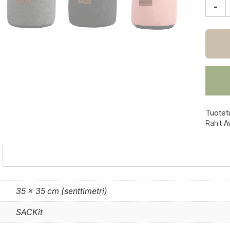
-
SACKi
Coba
Junio
rahi
määrä
Tuotet
Rahit
A
35 × 35 cm (senttimetri)
SACKit