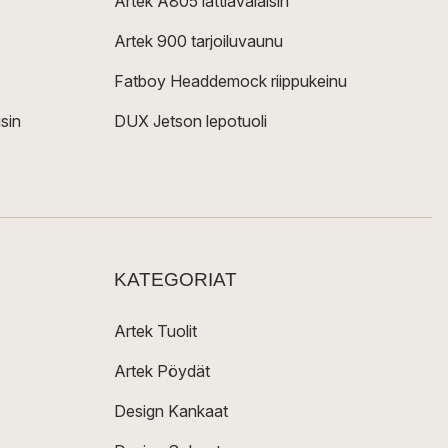
Artek A805 lattiavalaisin
Artek 900 tarjoiluvaunu
Fatboy Headdemock riippukeinu
sin
DUX Jetson lepotuoli
KATEGORIAT
Artek Tuolit
Artek Pöydät
Design Kankaat