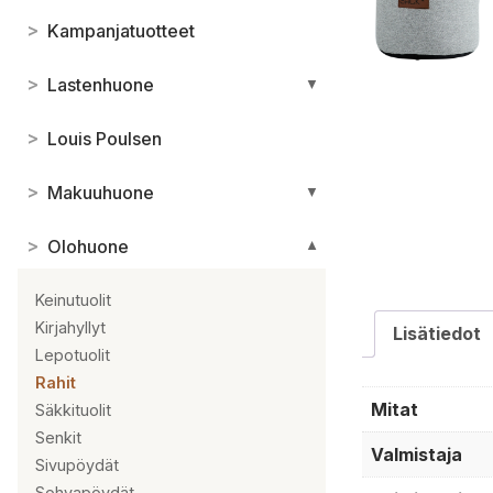
>
Kampanjatuotteet
>
Lastenhuone
▼
>
Louis Poulsen
>
Makuuhuone
▼
>
Olohuone
▼
Keinutuolit
Kirjahyllyt
Lisätiedot
Lepotuolit
Rahit
Mitat
Säkkituolit
Senkit
Valmistaja
Sivupöydät
Sohvapöydät