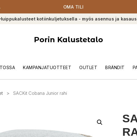
A
OMA TILI
Huippukalusteet kotiinkuljetuksella - myös asennus ja kasaus
Porin Kalustetalo
TOSSA
KAMPANJATUOTTEET
OUTLET
BRÄNDIT
P
et
>
SACKit Cobana Junior rahi
SA
RA