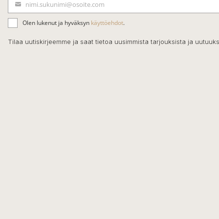
nimi.sukunimi@osoite.com
S
ä
Olen lukenut ja hyväksyn
käyttöehdot
.
h
k
Tilaa uutiskirjeemme ja saat tietoa uusimmista tarjouksista ja uutuuks
ö
p
o
s
t
i