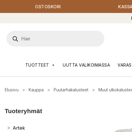
OSTOSKORI
KASS
Products
search
TUOTTEET
UUTTA VALIKOIMASSA
VARAS
Etusivu
>
Kauppa
>
Puutarhakalusteet
>
Muut ulkokaluste
Tuoteryhmät
>
Artek