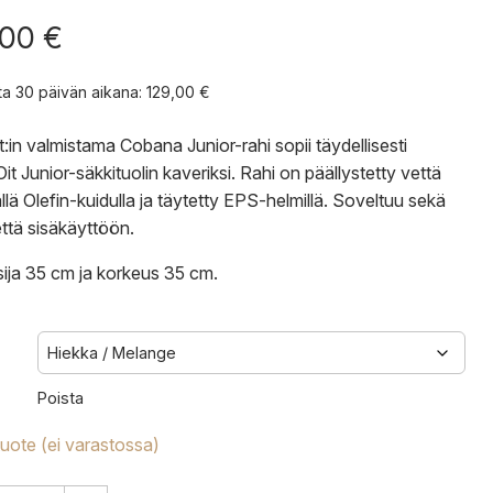
,00
€
nta 30 päivän aikana:
129,00
€
:in valmistama Cobana Junior-rahi sopii täydellisesti
t Junior-säkkituolin
kaveriksi. Rahi on päällystetty vettä
ällä Olefin-kuidulla ja täytetty EPS-helmillä. Soveltuu sekä
että sisäkäyttöön.
sija 35 cm ja korkeus 35 cm.
Poista
tuote (ei varastossa)