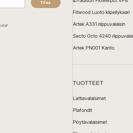
&Tradition Flowerpot VP8
Tilaa
Fitwood Luoto kiipeilykaari
Artek A331 riippuvalaisin
ista!
Secto Octo 4240 riippuvalai
Artek PN001 Kanto
TUOTTEET
Lattiavalaisimet
Plafondit
Pöytävalaisimet