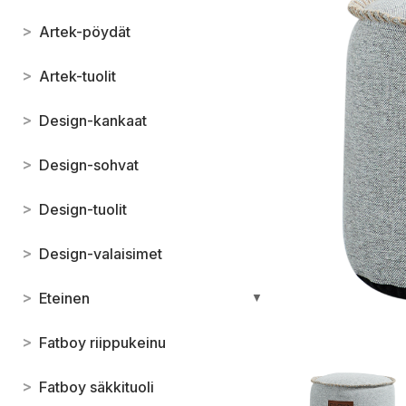
>
Artek-pöydät
>
Artek-tuolit
>
Design-kankaat
>
Design-sohvat
>
Design-tuolit
>
Design-valaisimet
>
Eteinen
▼
>
Fatboy riippukeinu
>
Fatboy säkkituoli