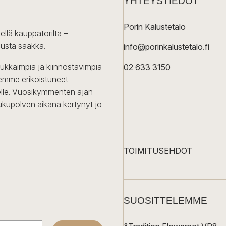
YHTEYSTIEDOT
Porin Kalustetalo
ellä kauppatorilta –
lusta saakka.
info@porinkalustetalo.fi
dukkaimpia ja kiinnostavimpia
02 633 3150
Olemme erikoistuneet
iselle. Vuosikymmenten ajan
ukupolven aikana kertynyt jo
TOIMITUSEHDOT
SUOSITTELEMME