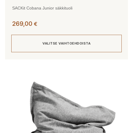
SACKit Cobana Junior säkkituoli
269,00
€
VALITSE VAIHTOEHDOISTA
Tällä
tuotteella
on
useampi
muunnelma.
Voit
tehdä
valinnat
tuotteen
sivulla.