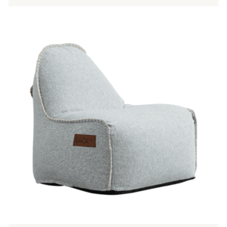
Tällä
tuotteella
on
useampi
muunnelma.
Voit
tehdä
valinnat
tuotteen
sivulla.