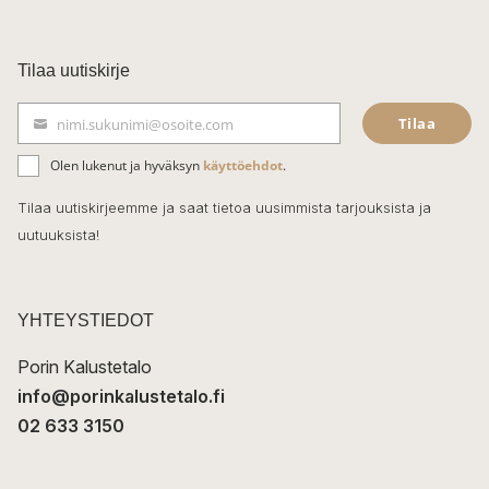
a
c
Tilaa uutiskirje
e
Tilaa
nimi.sukunimi@osoite.com
b
S
ä
o
Olen lukenut ja hyväksyn
käyttöehdot
.
h
k
o
Tilaa uutiskirjeemme ja saat tietoa uusimmista tarjouksista ja
ö
uutuuksista!
k
p
o
s
t
YHTEYSTIEDOT
i
Porin Kalustetalo
info@porinkalustetalo.fi
02 633 3150