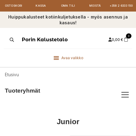
OSTOSKORI
KASSA
OMA TILI
MEISTÄ
+358 2 6333 150
Huippukalusteet kotiinkuljetuksella - myös asennus ja
kasaus!
0
Products
Porin Kalustetalo
0,00
€
search
Avaa valikko
Etusivu
Tuoteryhmät
Junior