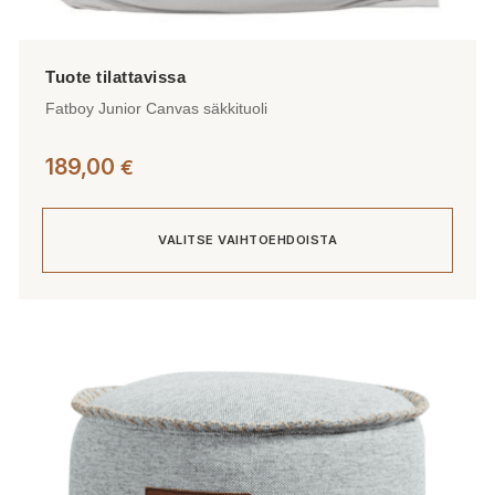
Fatboy Junior Canvas säkkituoli
189,00
€
VALITSE VAIHTOEHDOISTA
Tällä
tuotteella
on
useampi
muunnelma.
Voit
tehdä