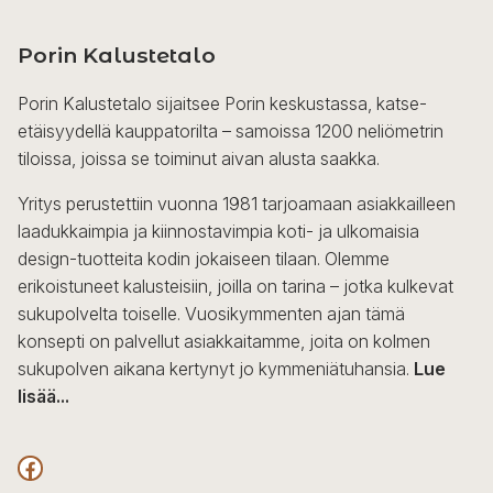
on
useampi
Porin Kalustetalo
muunnelma.
Voit
Porin Kalustetalo sijaitsee Porin keskustassa, katse-
tehdä
etäisyydellä kauppatorilta – samoissa 1200 neliömetrin
valinnat
tiloissa, joissa se toiminut aivan alusta saakka.
tuotteen
sivulla.
Yritys perustettiin vuonna 1981 tarjoamaan asiakkailleen
laadukkaimpia ja kiinnostavimpia koti- ja ulkomaisia
design-tuotteita kodin jokaiseen tilaan. Olemme
erikoistuneet kalusteisiin, joilla on tarina – jotka kulkevat
sukupolvelta toiselle. Vuosikymmenten ajan tämä
konsepti on palvellut asiakkaitamme, joita on kolmen
sukupolven aikana kertynyt jo kymmeniätuhansia.
Lue
lisää...
F