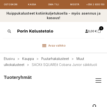
OSTOSKORI
KASSA
OMA TILI
MEISTÄ
+358 2 6333 150
Huippukalusteet kotiinkuljetuksella - myös asennus ja
kasaus!
0
Products
Porin Kalustetalo
0,00
€
search
Avaa valikko
Etusivu
>
Kauppa
>
Puutarhakalusteet
>
Muut
ulkokalusteet
>
SACKit SQUAREit Cobana Junior säkkituoli
Tuoteryhmät