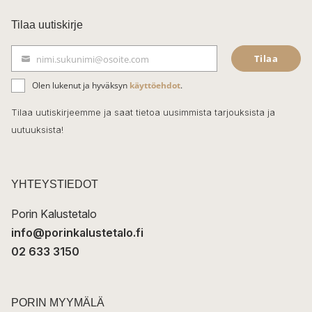
c
Tilaa uutiskirje
e
Tilaa
nimi.sukunimi@osoite.com
b
S
ä
o
Olen lukenut ja hyväksyn
käyttöehdot
.
h
k
o
Tilaa uutiskirjeemme ja saat tietoa uusimmista tarjouksista ja
ö
uutuuksista!
k
p
o
s
t
YHTEYSTIEDOT
i
Porin Kalustetalo
info@porinkalustetalo.fi
02 633 3150
PORIN MYYMÄLÄ