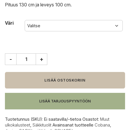
Pituus 130 cm ja leveys 100 cm.
Väri
-
+
SACKit
SQUAREit
Cobana
Junior
LISÄÄ OSTOSKORIIN
säkkituoli
määrä
LISÄÄ TARJOUSPYYNTÖÖN
Tuotetunnus (SKU):
Ei saatavilla/-tietoa
Osastot:
Muut
ulkokalusteet
,
Säkkituolit
Avainsanat tuotteelle
Cobana
,