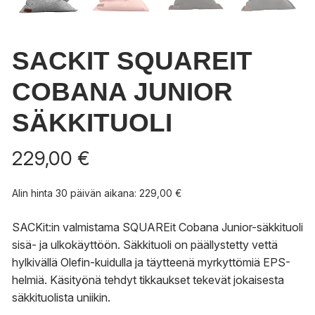
SACKIT SQUAREIT
COBANA JUNIOR
SÄKKITUOLI
229,00
€
Alin hinta 30 päivän aikana:
229,00
€
SACKit:in valmistama SQUAREit Cobana Junior-säkkituoli
sisä- ja ulkokäyttöön. Säkkituoli on päällystetty vettä
hylkivällä Olefin-kuidulla ja täytteenä myrkyttömiä EPS-
helmiä. Käsityönä tehdyt tikkaukset tekevät jokaisesta
säkkituolista uniikin.