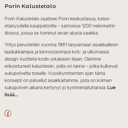
Porin Kalustetalo
Porin Kalustetalo sijaitsee Porin keskustassa, katse-
etäisyydellä kauppatorilta – samoissa 1200 neliömetrin
tiloissa, joissa se toiminut aivan alusta saakka.
Yritys perustettiin vuonna 1981 tarjoamaan asiakkailleen
laadukkaimpia ja kiinnostavimpia koti- ja ulkomaisia
design-tuotteita kodin jokaiseen tilaan. Olemme
erikoistuneet kalusteisiin, joilla on tarina – jotka kulkevat
sukupolvelta toiselle. Vuosikymmenten ajan tämä
konsepti on palvellut asiakkaitamme, joita on kolmen
sukupolven aikana kertynyt jo kymmeniätuhansia.
Lue
lisää...
F
a