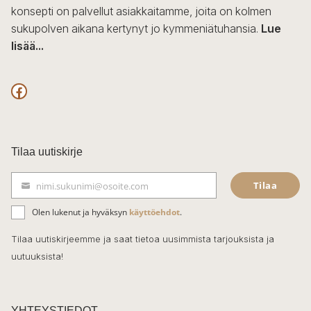
konsepti on palvellut asiakkaitamme, joita on kolmen
sukupolven aikana kertynyt jo kymmeniätuhansia.
Lue
lisää...
F
a
c
Tilaa uutiskirje
e
Tilaa
nimi.sukunimi@osoite.com
b
S
ä
o
Olen lukenut ja hyväksyn
käyttöehdot
.
h
k
o
Tilaa uutiskirjeemme ja saat tietoa uusimmista tarjouksista ja
ö
uutuuksista!
k
p
o
s
t
YHTEYSTIEDOT