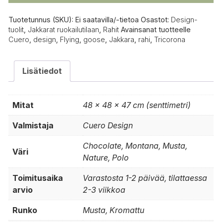
Tuotetunnus (SKU):
Ei saatavilla/-tietoa
Osastot:
Design-
tuolit
,
Jakkarat ruokailutilaan
,
Rahit
Avainsanat tuotteelle
Cuero
,
design
,
Flying
,
goose
,
Jakkara
,
rahi
,
Tricorona
Lisätiedot
Mitat
48 × 48 × 47 cm (senttimetri)
Valmistaja
Cuero Design
Chocolate, Montana, Musta,
Väri
Nature, Polo
Toimitusaika
Varastosta 1-2 päivää, tilattaessa
arvio
2-3 viikkoa
Runko
Musta, Kromattu