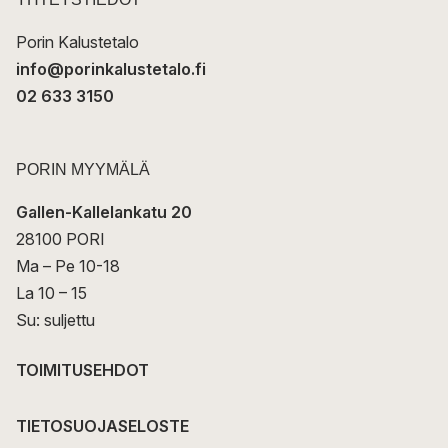
i
Porin Kalustetalo
info@porinkalustetalo.fi
02 633 3150
PORIN MYYMÄLÄ
Gallen-Kallelankatu 20
28100 PORI
Ma – Pe 10-18
La 10 – 15
Su: suljettu
TOIMITUSEHDOT
TIETOSUOJASELOSTE