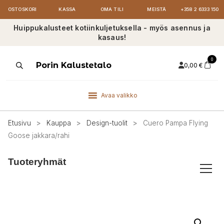
OSTOSKORI
KASSA
OMA TILI
MEISTÄ
+358 2 6333 150
Huippukalusteet kotiinkuljetuksella - myös asennus ja
kasaus!
0
Products
Porin Kalustetalo
0,00
€
search
Avaa valikko
Etusivu
>
Kauppa
>
Design-tuolit
>
Cuero Pampa Flying
Goose jakkara/rahi
Tuoteryhmät