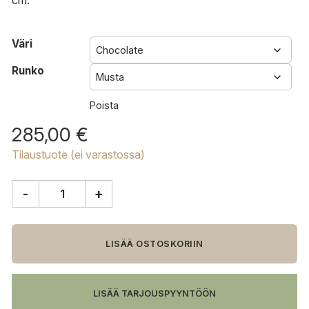
cm.
Väri
Runko
Poista
285,00
€
Tilaustuote (ei varastossa)
-
+
Cuero
Pampa
Flying
Goose
LISÄÄ OSTOSKORIIN
jakkara/rahi
määrä
LISÄÄ TARJOUSPYYNTÖÖN