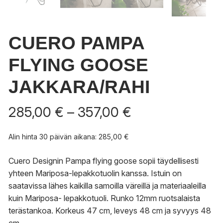
CUERO PAMPA
FLYING GOOSE
JAKKARA/RAHI
Hintaluokka:
285,00
€
–
357,00
€
285,00 €
-
Alin hinta 30 päivän aikana:
285,00
€
357,00 €
Cuero Designin Pampa flying goose sopii täydellisesti
yhteen Mariposa-lepakkotuolin kanssa. Istuin on
saatavissa lähes kaikilla samoilla väreillä ja materiaaleilla
kuin Mariposa- lepakkotuoli. Runko 12mm ruotsalaista
terästankoa. Korkeus 47 cm, leveys 48 cm ja syvyys 48