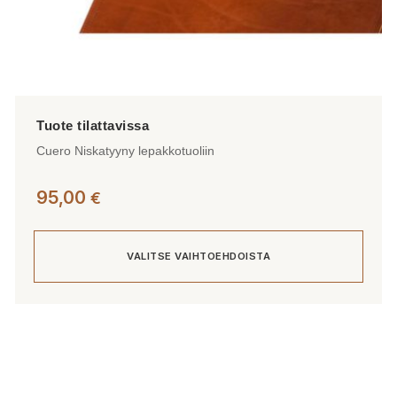
Cuero Niskatyyny lepakkotuoliin
95,00
€
VALITSE VAIHTOEHDOISTA
Tällä
tuotteella
on
useampi