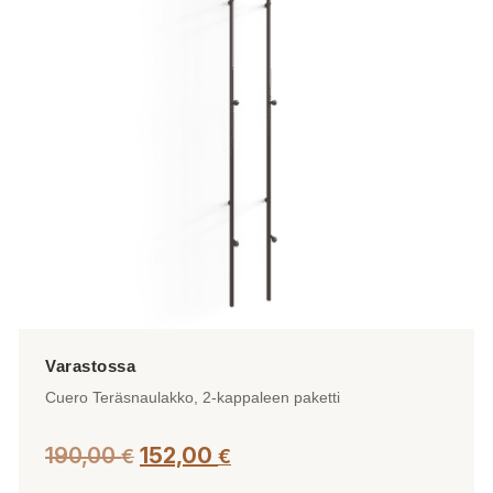
Voit
tehdä
valinnat
tuotteen
sivulla.
Cuero Teräsnaulakko, 2-kappaleen paketti
Alkuperäinen
Nykyinen
190,00
152,00
€
€
hinta
hinta