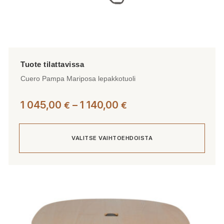
Cuero Pampa Mariposa lepakkotuoli
Hintaluokka:
1 045,00
–
1 140,00
€
€
1
045,00 €
VALITSE VAIHTOEHDOISTA
-
1
140,00 €
Tällä
tuotteella
on
useampi
muunnelma.