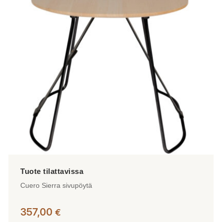
Voit
tehdä
valinnat
tuotteen
sivulla.
Cuero Sierra sivupöytä
357,00
€