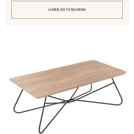
oli:
on:
LISÄÄ OSTOSKORIIN
190,00 €.
152,00 €.