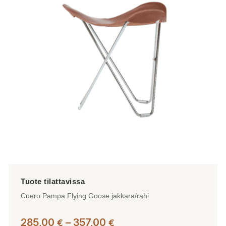
muunnelma.
Voit
tehdä
valinnat
tuotteen
sivulla.
Cuero Pampa Flying Goose jakkara/rahi
Hintaluokka:
285,00
–
357,00
€
€