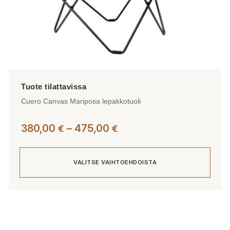
Cuero Canvas Mariposa lepakkotuoli
Hintaluokka:
380,00
–
475,00
€
€
380,00 €
-
VALITSE VAIHTOEHDOISTA
475,00 €
Tällä
tuotteella
on