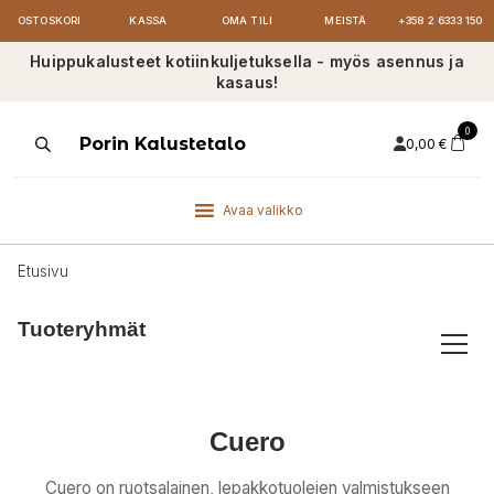
OSTOSKORI
KASSA
OMA TILI
MEISTÄ
+358 2 6333 150
Huippukalusteet kotiinkuljetuksella - myös asennus ja
kasaus!
0
Products
Porin Kalustetalo
0,00
€
search
Avaa valikko
Etusivu
Tuoteryhmät
Cuero
Cuero on ruotsalainen, lepakkotuolejen valmistukseen