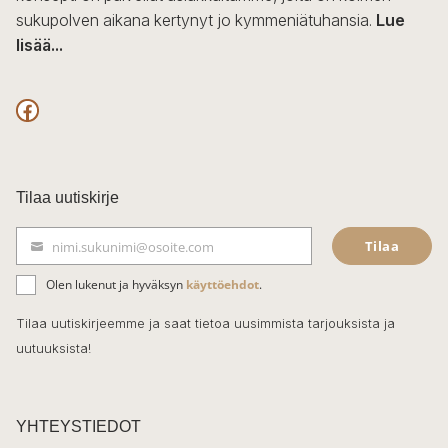
sukupolven aikana kertynyt jo kymmeniätuhansia.
Lue
lisää...
F
a
c
Tilaa uutiskirje
e
Tilaa
nimi.sukunimi@osoite.com
b
S
ä
o
Olen lukenut ja hyväksyn
käyttöehdot
.
h
k
o
Tilaa uutiskirjeemme ja saat tietoa uusimmista tarjouksista ja
ö
uutuuksista!
k
p
o
s
t
YHTEYSTIEDOT
i