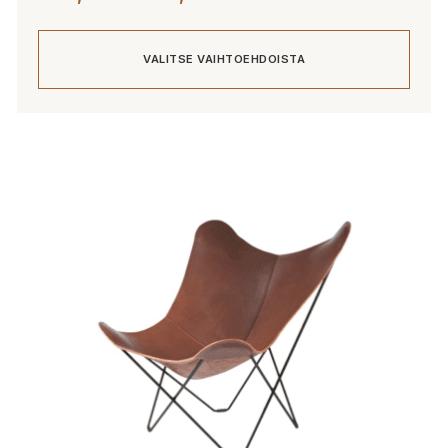
285,00 €
-
VALITSE VAIHTOEHDOISTA
357,00 €
Tällä
tuotteella
on
useampi
muunnelma.
Voit
tehdä
valinnat
tuotteen
sivulla.