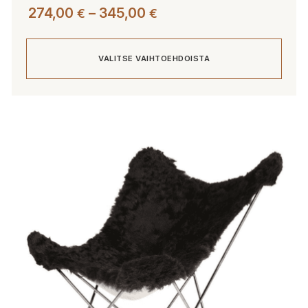
Hintaluokka:
274,00
–
345,00
€
€
274,00 €
-
VALITSE VAIHTOEHDOISTA
345,00 €
Tällä
tuotteella
on
useampi
muunnelma.
Voit
tehdä
valinnat
tuotteen
sivulla.