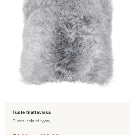
muunnelma.
Voit
tehdä
valinnat
tuotteen
sivulla.
Cuero Iceland tyyny