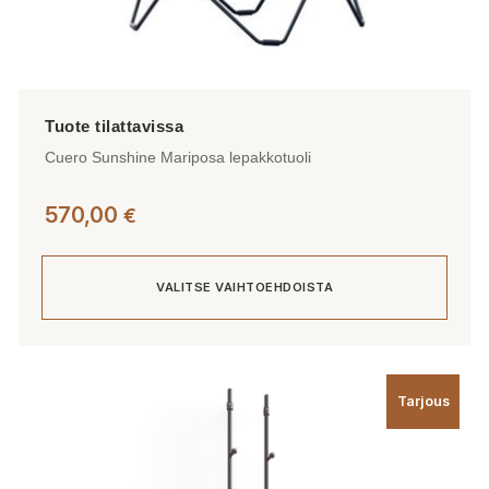
Cuero Sunshine Mariposa lepakkotuoli
570,00
€
VALITSE VAIHTOEHDOISTA
Tällä
tuotteella
Tarjous
on
useampi
muunnelma.