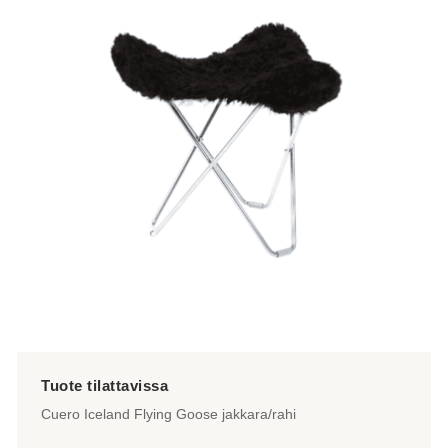
useampi
muunnelma.
Voit
tehdä
valinnat
tuotteen
sivulla.
Cuero Iceland Flying Goose jakkara/rahi