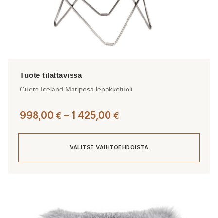
Cuero Iceland Mariposa lepakkotuoli
Hintaluokka:
998,00
–
1 425,00
€
€
998,00 €
-
VALITSE VAIHTOEHDOISTA
1
425,00 €
Tällä
tuotteella
on
useampi