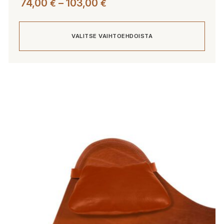
Hintaluokka:
74,00
–
103,00
€
€
74,00 €
-
VALITSE VAIHTOEHDOISTA
103,00 €
Tällä
tuotteella
on
useampi
muunnelma.
Voit
tehdä
valinnat
tuotteen
sivulla.