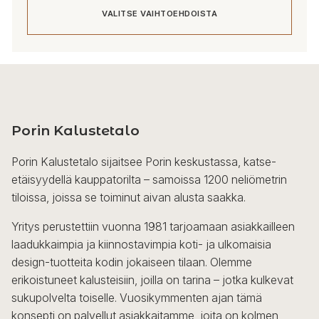
VALITSE VAIHTOEHDOISTA
Tällä
tuotteella
on
useampi
Porin Kalustetalo
muunnelma.
Voit
Porin Kalustetalo sijaitsee Porin keskustassa, katse-
tehdä
etäisyydellä kauppatorilta – samoissa 1200 neliömetrin
valinnat
tiloissa, joissa se toiminut aivan alusta saakka.
tuotteen
sivulla.
Yritys perustettiin vuonna 1981 tarjoamaan asiakkailleen
laadukkaimpia ja kiinnostavimpia koti- ja ulkomaisia
design-tuotteita kodin jokaiseen tilaan. Olemme
erikoistuneet kalusteisiin, joilla on tarina – jotka kulkevat
sukupolvelta toiselle. Vuosikymmenten ajan tämä
konsepti on palvellut asiakkaitamme, joita on kolmen