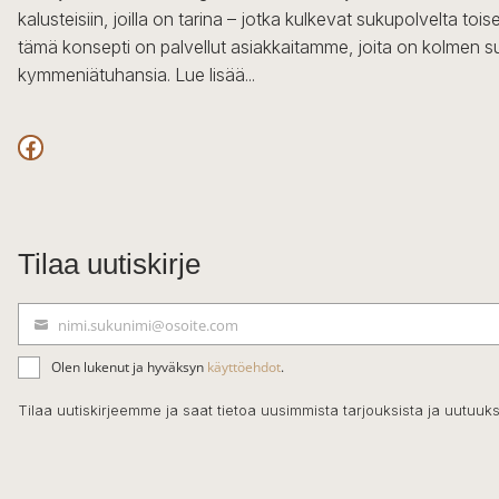
kalusteisiin, joilla on tarina – jotka kulkevat sukupolvelta to
tämä konsepti on palvellut asiakkaitamme, joita on kolmen s
kymmeniätuhansia.
Lue lisää...
Facebook
Tilaa uutiskirje
nimi.sukunimi@osoite.com
S
ä
Olen lukenut ja hyväksyn
käyttöehdot
.
h
k
Tilaa uutiskirjeemme ja saat tietoa uusimmista tarjouksista ja uutuuks
ö
p
o