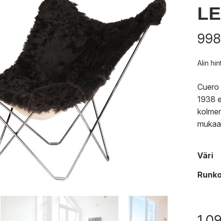
L
998
Alin hi
Cuero 
1938 e
kolmen
mukaan
Väri
Runk
1 0