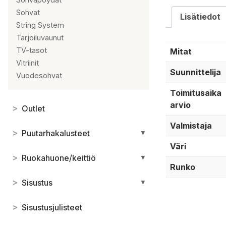
Sohvat
Lisätiedot
String System
Tarjoiluvaunut
TV-tasot
Mitat
Vitriinit
Suunnittelija
Vuodesohvat
Toimitusaika
arvio
>
Outlet
Valmistaja
>
Puutarhakalusteet
▼
Väri
>
Ruokahuone/keittiö
▼
Runko
>
Sisustus
▼
>
Sisustusjulisteet