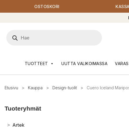
OSTOSKORI
KASS
Products
search
TUOTTEET
UUTTA VALIKOIMASSA
VARAS
Etusivu
>
Kauppa
>
Design-tuolit
>
Cuero Iceland Maripos
Tuoteryhmät
>
Artek