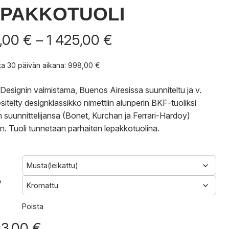
EPAKKOTUOLI
Hintaluokka:
,00
€
–
1 425,00
€
998,00 €
-
nta 30 päivän aikana:
998,00
€
1
425,00 €
Designin valmistama, Buenos Airesissa suunniteltu ja v.
sitelty designklassikko nimettiin alunperin BKF-tuoliksi
 suunnittelijansa (Bonet, Kurchan ja Ferrari-Hardoy)
. Tuoli tunnetaan parhaiten lepakkotuolina.
o
Poista
93,00
€