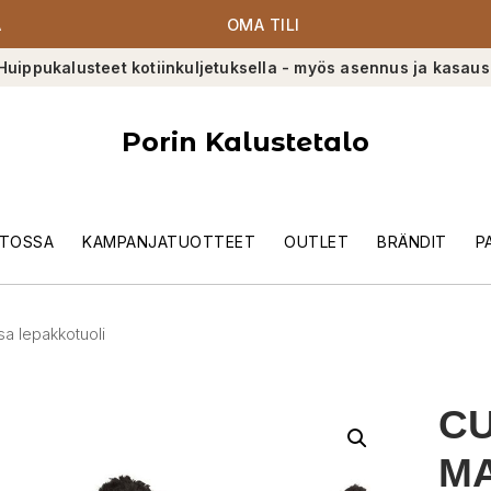
A
OMA TILI
Huippukalusteet kotiinkuljetuksella - myös asennus ja kasaus
Porin Kalustetalo
TOSSA
KAMPANJATUOTTEET
OUTLET
BRÄNDIT
P
a lepakkotuoli
CU
M