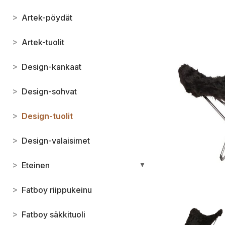
>
Artek-pöydät
>
Artek-tuolit
>
Design-kankaat
>
Design-sohvat
>
Design-tuolit
>
Design-valaisimet
>
Eteinen
▼
>
Fatboy riippukeinu
>
Fatboy säkkituoli