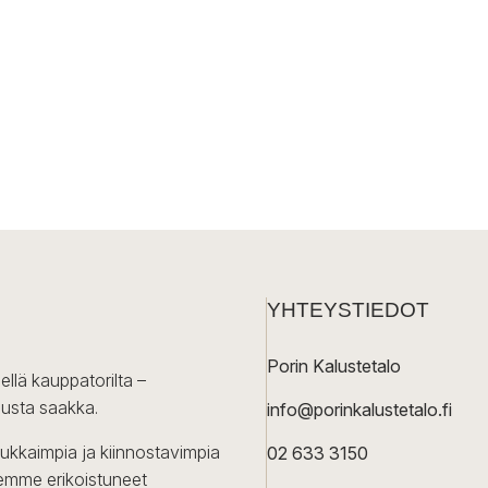
YHTEYSTIEDOT
Porin Kalustetalo
ellä kauppatorilta –
lusta saakka.
info@porinkalustetalo.fi
dukkaimpia ja kiinnostavimpia
02 633 3150
Olemme erikoistuneet