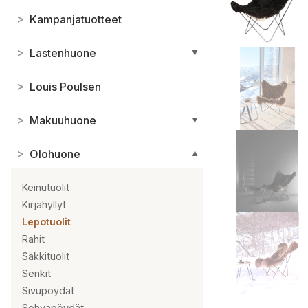
>
Kampanjatuotteet
>
Lastenhuone
▼
>
Louis Poulsen
>
Makuuhuone
▼
>
Olohuone
▼
Keinutuolit
Kirjahyllyt
Lepotuolit
Rahit
Säkkituolit
Senkit
Sivupöydät
Sohvapöydät