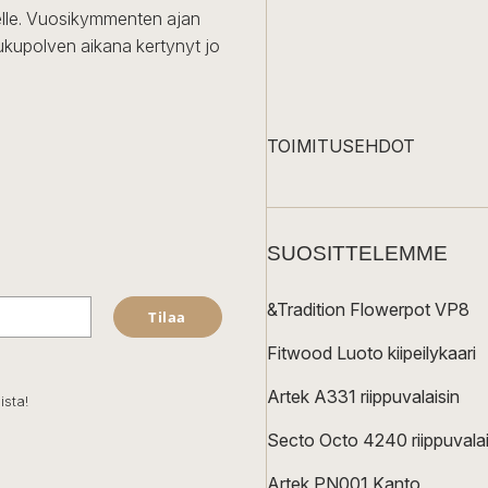
iselle. Vuosikymmenten ajan
ukupolven aikana kertynyt jo
TOIMITUSEHDOT
SUOSITTELEMME
&Tradition Flowerpot VP8
Tilaa
Fitwood Luoto kiipeilykaari
Artek A331 riippuvalaisin
ista!
Secto Octo 4240 riippuvalai
Artek PN001 Kanto