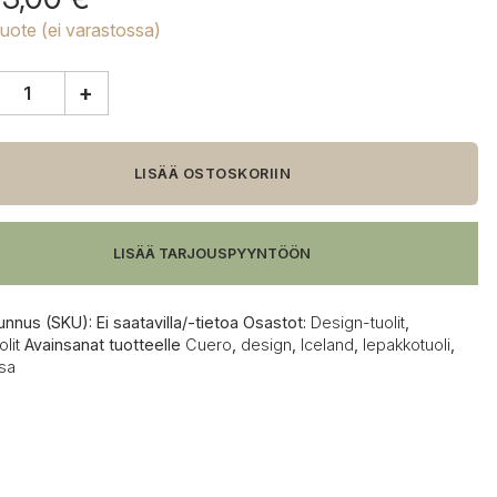
tuote (ei varastossa)
+
d
osa
LISÄÄ OSTOSKORIIN
otuoli
LISÄÄ TARJOUSPYYNTÖÖN
unnus (SKU):
Ei saatavilla/-tietoa
Osastot:
Design-tuolit
,
lit
Avainsanat tuotteelle
Cuero
,
design
,
Iceland
,
lepakkotuoli
,
sa