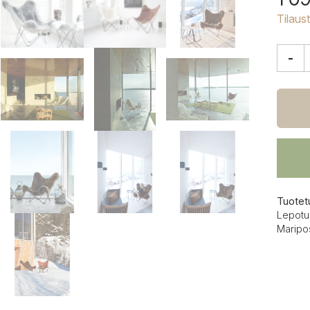
Tilaus
-
Cuero
Icelan
Marip
lepakk
määrä
Tuotet
Lepotuo
Maripo