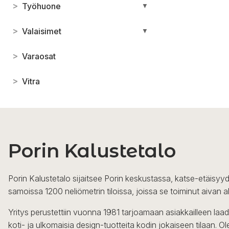
>
Työhuone
▼
>
Valaisimet
▼
>
Varaosat
>
Vitra
Porin Kalustetalo
Porin Kalustetalo sijaitsee Porin keskustassa, katse-etäisyyd
samoissa 1200 neliömetrin tiloissa, joissa se toiminut aivan a
Yritys perustettiin vuonna 1981 tarjoamaan asiakkailleen laa
koti- ja ulkomaisia design-tuotteita kodin jokaiseen tilaan. 