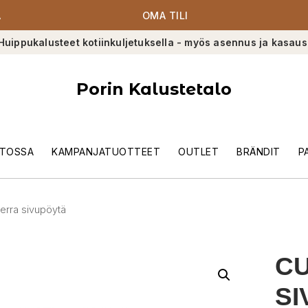
A
OMA TILI
Huippukalusteet kotiinkuljetuksella - myös asennus ja kasaus
Porin Kalustetalo
TOSSA
KAMPANJATUOTTEET
OUTLET
BRÄNDIT
P
erra sivupöytä
CU
SI