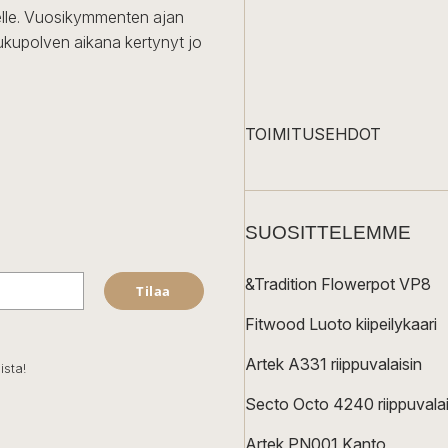
iselle. Vuosikymmenten ajan
ukupolven aikana kertynyt jo
TOIMITUSEHDOT
SUOSITTELEMME
&Tradition Flowerpot VP8
Tilaa
Fitwood Luoto kiipeilykaari
Artek A331 riippuvalaisin
ista!
Secto Octo 4240 riippuvalai
Artek PN001 Kanto