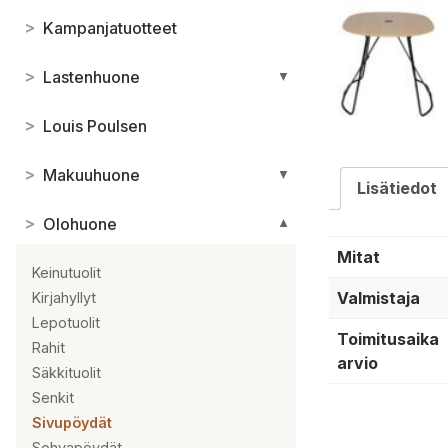
>
Kampanjatuotteet
>
Lastenhuone
▼
>
Louis Poulsen
>
Makuuhuone
▼
Lisätiedot
>
Olohuone
▼
Mitat
Keinutuolit
Valmistaja
Kirjahyllyt
Lepotuolit
Toimitusaika
Rahit
arvio
Säkkituolit
Senkit
Sivupöydät
Sohvapöydät