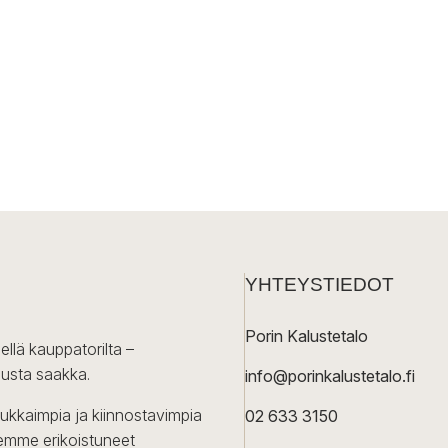
YHTEYSTIEDOT
Porin Kalustetalo
ellä kauppatorilta –
lusta saakka.
info@porinkalustetalo.fi
dukkaimpia ja kiinnostavimpia
02 633 3150
Olemme erikoistuneet