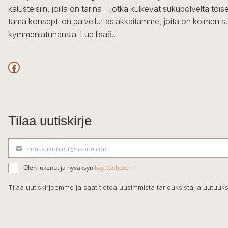
kalusteisiin, joilla on tarina – jotka kulkevat sukupolvelta to
tämä konsepti on palvellut asiakkaitamme, joita on kolmen s
kymmeniätuhansia.
Lue lisää...
Facebook
Tilaa uutiskirje
nimi.sukunimi@osoite.com
S
ä
Olen lukenut ja hyväksyn
käyttöehdot
.
h
k
Tilaa uutiskirjeemme ja saat tietoa uusimmista tarjouksista ja uutuuks
ö
p
o