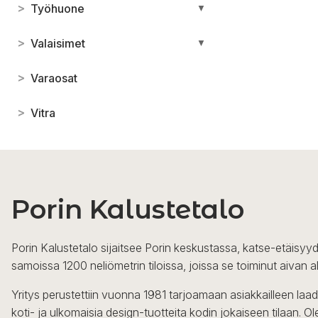
>
Työhuone
▼
>
Valaisimet
▼
>
Varaosat
>
Vitra
Porin Kalustetalo
Porin Kalustetalo sijaitsee Porin keskustassa, katse-etäisyyd
samoissa 1200 neliömetrin tiloissa, joissa se toiminut aivan a
Yritys perustettiin vuonna 1981 tarjoamaan asiakkailleen laa
koti- ja ulkomaisia design-tuotteita kodin jokaiseen tilaan. 