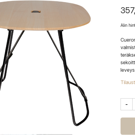
357
Alin hi
Cueron
valmis
teräks
sekoit
leveys
Tilaus
-
Cuero
Sierra
sivup
määrä