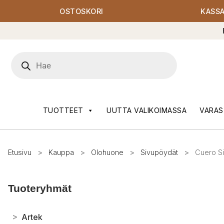
OSTOSKORI
KASS
Products
search
TUOTTEET
UUTTA VALIKOIMASSA
VARAS
Etusivu
>
Kauppa
>
Olohuone
>
Sivupöydät
>
Cuero Si
Tuoteryhmät
>
Artek