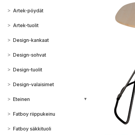
>
Artek-pöydät
>
Artek-tuolit
>
Design-kankaat
>
Design-sohvat
>
Design-tuolit
>
Design-valaisimet
>
Eteinen
▼
>
Fatboy riippukeinu
>
Fatboy säkkituoli