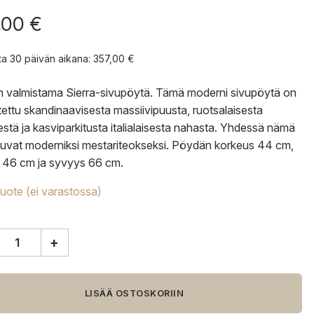
,00
€
nta 30 päivän aikana:
357,00
€
 valmistama Sierra-sivupöytä. Tämä moderni sivupöytä on
tettu skandinaavisesta massiivipuusta, ruotsalaisesta
estä ja kasviparkitusta italialaisesta nahasta. Yhdessä nämä
tuvat moderniksi mestariteokseksi. Pöydän korkeus 44 cm,
 46 cm ja syvyys 66 cm.
tuote (ei varastossa)
+
öytä
LISÄÄ OSTOSKORIIN