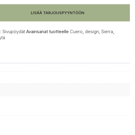
LISÄÄ TARJOUSPYYNTÖÖN
:
Sivupöydät
Avainsanat tuotteelle
Cuero
,
design
,
Sierra
,
ytä