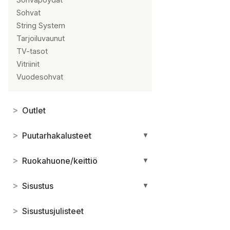
Sohvat
String System
Tarjoiluvaunut
TV-tasot
Vitriinit
Vuodesohvat
>
Outlet
>
Puutarhakalusteet
▼
>
Ruokahuone/keittiö
▼
>
Sisustus
▼
>
Sisustusjulisteet