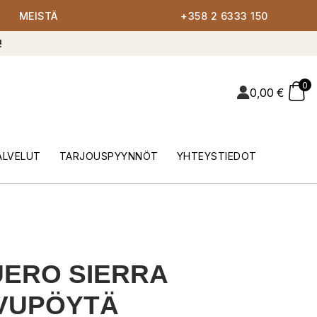
MEISTÄ
+358 2 6333 150
!
0
0,00
€
ALVELUT
TARJOUSPYYNNÖT
YHTEYSTIEDOT
ERO SIERRA
VUPÖYTÄ