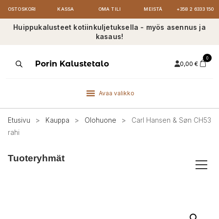
OSTOSKORI
KASSA
OMA TILI
MEISTÄ
+358 2 6333 150
Huippukalusteet kotiinkuljetuksella - myös asennus ja
kasaus!
0
Products
Porin Kalustetalo
0,00
€
search
Avaa valikko
Etusivu
>
Kauppa
>
Olohuone
>
Carl Hansen & Søn CH53
rahi
Tuoteryhmät