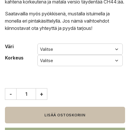
kahtena korkeutena ja matala versio täydentää CH44:ää.
Saatavailla myös pyökkisenä, mustalla istuimella ja
monella eri pintakäsittelyllä. Jos nämä vaihtoehdot
kiinnostavat
ota yhteyttä
ja
pyydä tarjous
!
Väri
Korkeus
-
+
Carl
Hansen
&
Søn
LISÄÄ OSTOSKORIIN
CH53
rahi