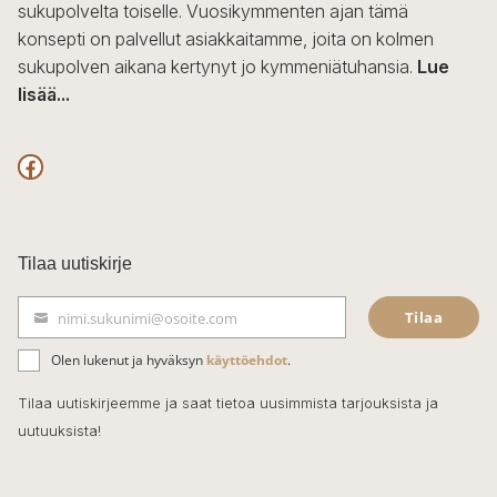
sukupolvelta toiselle. Vuosikymmenten ajan tämä
konsepti on palvellut asiakkaitamme, joita on kolmen
sukupolven aikana kertynyt jo kymmeniätuhansia.
Lue
lisää...
F
a
c
Tilaa uutiskirje
e
Tilaa
nimi.sukunimi@osoite.com
b
S
ä
o
Olen lukenut ja hyväksyn
käyttöehdot
.
h
k
o
Tilaa uutiskirjeemme ja saat tietoa uusimmista tarjouksista ja
ö
uutuuksista!
k
p
o
s