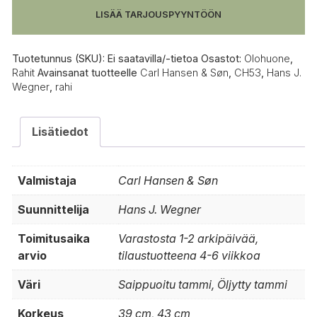
määrä
LISÄÄ TARJOUSPYYNTÖÖN
Tuotetunnus (SKU):
Ei saatavilla/-tietoa
Osastot:
Olohuone
,
Rahit
Avainsanat tuotteelle
Carl Hansen & Søn
,
CH53
,
Hans J.
Wegner
,
rahi
Lisätiedot
Valmistaja
Carl Hansen & Søn
Suunnittelija
Hans J. Wegner
Toimitusaika
Varastosta 1-2 arkipäivää,
arvio
tilaustuotteena 4-6 viikkoa
Väri
Saippuoitu tammi, Öljytty tammi
Korkeus
39 cm, 43 cm