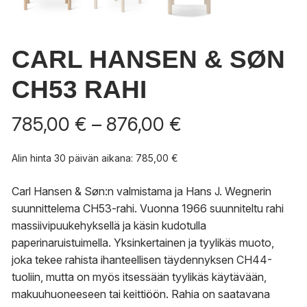
CARL HANSEN & SØN
CH53 RAHI
Hintaluokka:
785,00
€
–
876,00
€
785,00 €
-
Alin hinta 30 päivän aikana:
785,00
€
876,00 €
Carl Hansen & Søn:n valmistama ja Hans J. Wegnerin
suunnittelema CH53-rahi. Vuonna 1966 suunniteltu rahi
massiivipuukehyksellä ja käsin kudotulla
paperinaruistuimella. Yksinkertainen ja tyylikäs muoto,
joka tekee rahista ihanteellisen täydennyksen CH44-
tuoliin, mutta on myös itsessään tyylikäs käytävään,
makuuhuoneeseen tai keittiöön. Rahia on saatavana