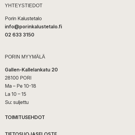
t
YHTEYSTIEDOT
i
Porin Kalustetalo
info@porinkalustetalo.fi
02 633 3150
PORIN MYYMÄLÄ
Gallen-Kallelankatu 20
28100 PORI
Ma – Pe 10-18
La 10 – 15
Su: suljettu
TOIMITUSEHDOT
TIETOSUOJASELOSTE