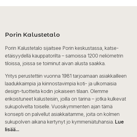
Porin Kalustetalo
Porin Kalustetalo sijaitsee Porin keskustassa, katse-
etäisyydellä kauppatorilta – samoissa 1200 neliömetrin
tiloissa, joissa se toiminut aivan alusta saakka.
Yritys perustettiin vuonna 1981 tarjoamaan asiakkailleen
laadukkaimpia ja kiinnostavimpia koti- ja ulkomaisia
design-tuotteita kodin jokaiseen tilaan. Olemme
erikoistuneet kalusteisiin, joilla on tarina – jotka kulkevat
sukupolvelta toiselle. Vuosikymmenten ajan tämä
konsepti on palvellut asiakkaitamme, joita on kolmen
sukupolven aikana kertynyt jo kymmeniätuhansia.
Lue
lisää...