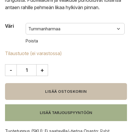
rungoista. Puuvillaloimi ja villakude punoutuvat toisiinsa
antaen rahille pehmeän likaa hylkivän pinnan.
Väri
Poista
Tilaustuote (ei varastossa)
-
+
Design
House
Stockholm
Björk
LISÄÄ OSTOSKORIIN
rahi
määrä
LISÄÄ TARJOUSPYYNTÖÖN
Tuotetunnus (SKU):
Ei saatavilla/-tietoa
Osasto:
Rahit