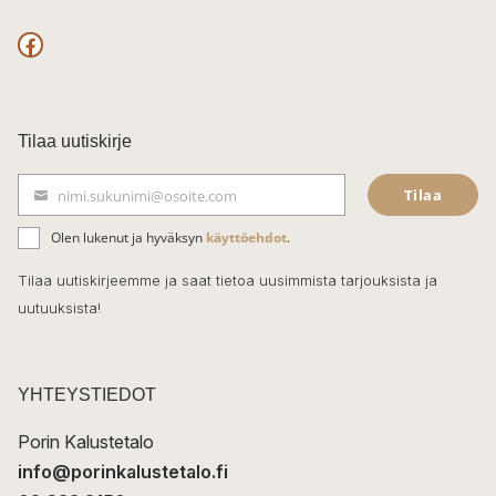
F
a
c
Tilaa uutiskirje
e
Tilaa
nimi.sukunimi@osoite.com
b
S
ä
o
Olen lukenut ja hyväksyn
käyttöehdot
.
h
k
o
Tilaa uutiskirjeemme ja saat tietoa uusimmista tarjouksista ja
ö
uutuuksista!
k
p
o
s
t
YHTEYSTIEDOT
i
Porin Kalustetalo
info@porinkalustetalo.fi