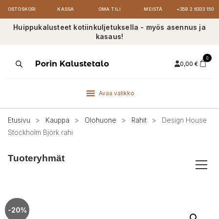
OSTOSKORI
KASSA
OMA TILI
MEISTÄ
+358 2 6333 150
Huippukalusteet kotiinkuljetuksella - myös asennus ja
kasaus!
0
Products
Porin Kalustetalo
0,00
€
search
Avaa valikko
Etusivu
>
Kauppa
>
Olohuone
>
Rahit
>
Design House
Stockholm Björk rahi
Tuoteryhmät
-20%