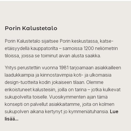
Porin Kalustetalo
Porin Kalustetalo sijaitsee Porin keskustassa, katse-
etäisyydellä kauppatorilta – samoissa 1200 neliömetrin
tiloissa, joissa se toiminut aivan alusta saakka.
Yritys perustettiin vuonna 1981 tarjoamaan asiakkailleen
laadukkaimpia ja kiinnostavimpia koti- ja ulkomaisia
design-tuotteita kodin jokaiseen tilaan. Olemme
erikoistuneet kalusteisiin, joilla on tarina – jotka kulkevat
sukupolvelta toiselle. Vuosikymmenten ajan tämä
konsepti on palvellut asiakkaitamme, joita on kolmen
sukupolven aikana kertynyt jo kymmeniätuhansia.
Lue
lisää...