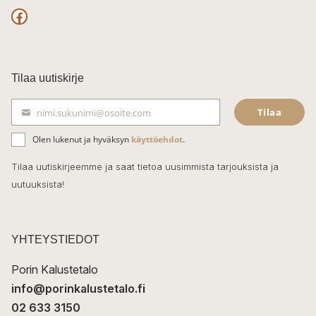
F
a
c
Tilaa uutiskirje
e
Tilaa
nimi.sukunimi@osoite.com
b
S
ä
o
Olen lukenut ja hyväksyn
käyttöehdot
.
h
k
o
Tilaa uutiskirjeemme ja saat tietoa uusimmista tarjouksista ja
ö
uutuuksista!
k
p
o
s
t
YHTEYSTIEDOT
i
Porin Kalustetalo
info@porinkalustetalo.fi
02 633 3150