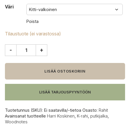
Väri
Poista
Tilaustuote (ei varastossa)
-
+
Woodnotes
K
rahi,
kapea
LISÄÄ OSTOSKORIIN
määrä
LISÄÄ TARJOUSPYYNTÖÖN
Tuotetunnus (SKU):
Ei saatavilla/-tietoa
Osasto:
Rahit
Avainsanat tuotteelle
Harri Koskinen
,
K-rahi
,
putkijalka
,
Woodnotes