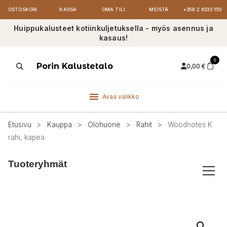
OSTOSKORI
KASSA
OMA TILI
MEISTÄ
+358 2 6333 150
Huippukalusteet kotiinkuljetuksella - myös asennus ja
kasaus!
0
Products
Porin Kalustetalo
0,00
€
search
Avaa valikko
Etusivu
>
Kauppa
>
Olohuone
>
Rahit
>
Woodnotes K
rahi, kapea
Tuoteryhmät