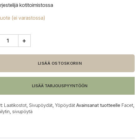
rjestelijä kotitoimistossa
tuote (ei varastossa)
+
n,
LISÄÄ OSTOSKORIIN
,
itti
LISÄÄ TARJOUSPYYNTÖÖN
t:
Laatikostot
,
Sivupöydät
,
Yöpöydät
Avainsanat tuotteelle
Facet
,
ilytin
,
sivupöytä