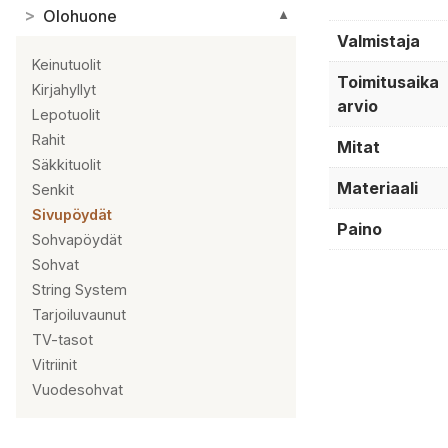
>
Olohuone
▼
Valmistaja
Keinutuolit
Toimitusaika
Kirjahyllyt
arvio
Lepotuolit
Rahit
Mitat
Säkkituolit
Materiaali
Senkit
Sivupöydät
Paino
Sohvapöydät
Sohvat
String System
Tarjoiluvaunut
TV-tasot
Vitriinit
Vuodesohvat