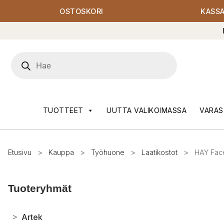
OSTOSKORI
KASS
Products
search
TUOTTEET
UUTTA VALIKOIMASSA
VARAS
Etusivu
>
Kauppa
>
Työhuone
>
Laatikostot
>
HAY Facet
Tuoteryhmät
>
Artek