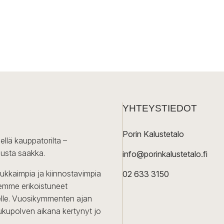
YHTEYSTIEDOT
Porin Kalustetalo
ellä kauppatorilta –
lusta saakka.
info@porinkalustetalo.fi
dukkaimpia ja kiinnostavimpia
02 633 3150
Olemme erikoistuneet
iselle. Vuosikymmenten ajan
ukupolven aikana kertynyt jo