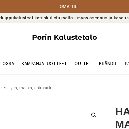
A
OMA TILI
Huippukalusteet kotiinkuljetuksella - myös asennus ja kasaus
Porin Kalustetalo
TOSSA
KAMPANJATUOTTEET
OUTLET
BRÄNDIT
P
 säilytin, matala, antrasiitti
HA
MA