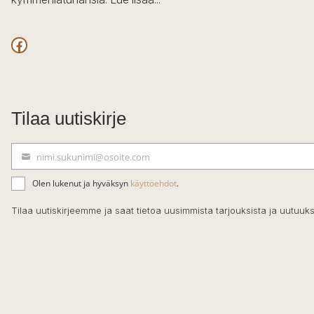
Facebook
Tilaa uutiskirje
nimi.sukunimi@osoite.com
S
ä
Olen lukenut ja hyväksyn
käyttöehdot
.
h
k
Tilaa uutiskirjeemme ja saat tietoa uusimmista tarjouksista ja uutuuks
ö
p
o
s
t
i