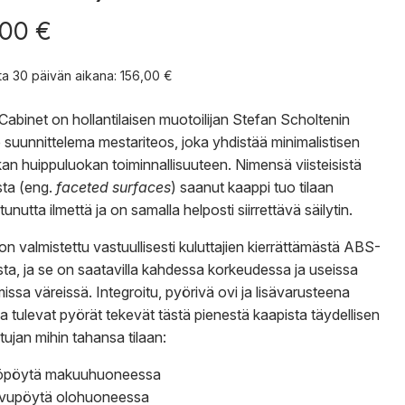
,00
€
nta 30 päivän aikana:
156,00
€
Cabinet on hollantilaisen muotoilijan Stefan Scholtenin
 suunnittelema mestariteos, joka yhdistää minimalistisen
ikan huippuluokan toiminnallisuuteen. Nimensä viisteisistä
sta (eng.
faceted surfaces
) saanut kaappi tuo tilaan
unutta ilmettä ja on samalla helposti siirrettävä säilytin.
on valmistettu vastuullisesti kuluttajien kierrättämästä ABS-
ta, ja se on saatavilla kahdessa korkeudessa ja useissa
missa väreissä. Integroitu, pyörivä ovi ja lisävarusteena
 tulevat pyörät tekevät tästä pienestä kaapista täydellisen
ujan mihin tahansa tilaan:
öpöytä makuuhuoneessa
ivupöytä olohuoneessa