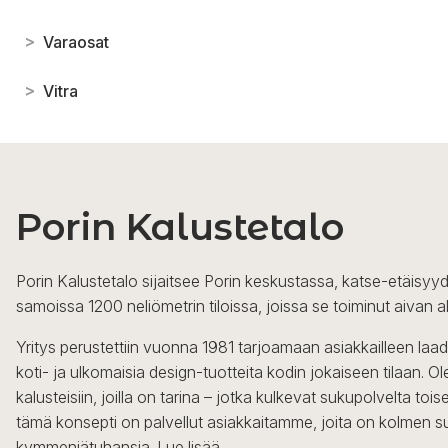
>
Varaosat
>
Vitra
Porin Kalustetalo
Porin Kalustetalo sijaitsee Porin keskustassa, katse-etäisyyd
samoissa 1200 neliömetrin tiloissa, joissa se toiminut aivan a
Yritys perustettiin vuonna 1981 tarjoamaan asiakkailleen laa
koti- ja ulkomaisia design-tuotteita kodin jokaiseen tilaan. 
kalusteisiin, joilla on tarina – jotka kulkevat sukupolvelta to
tämä konsepti on palvellut asiakkaitamme, joita on kolmen s
kymmeniätuhansia.
Lue lisää...