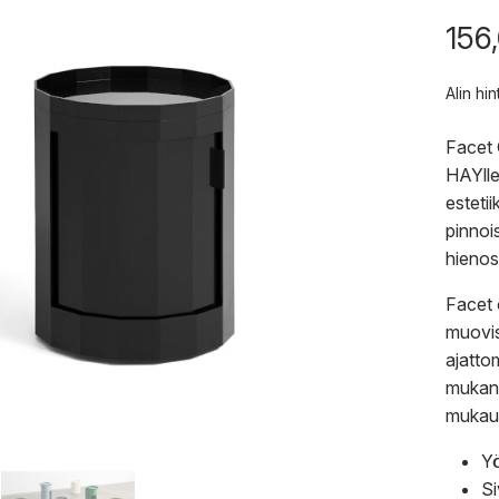
156
Alin hi
Facet 
HAYlle
esteti
pinnoi
hienost
Facet 
muovis
ajatto
mukana
mukaut
Y
S