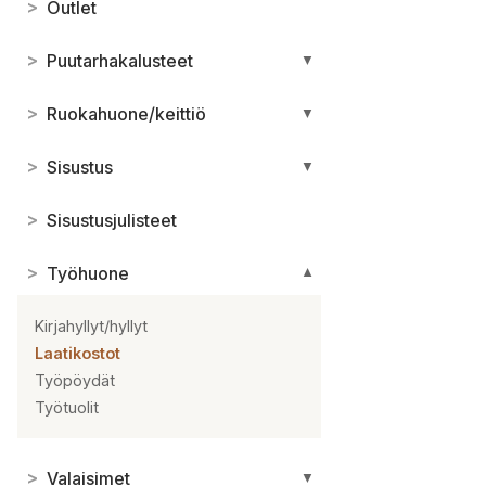
>
Outlet
>
Puutarhakalusteet
▼
>
Ruokahuone/keittiö
▼
>
Sisustus
▼
>
Sisustusjulisteet
>
Työhuone
▼
Kirjahyllyt/hyllyt
Laatikostot
Työpöydät
Työtuolit
>
Valaisimet
▼