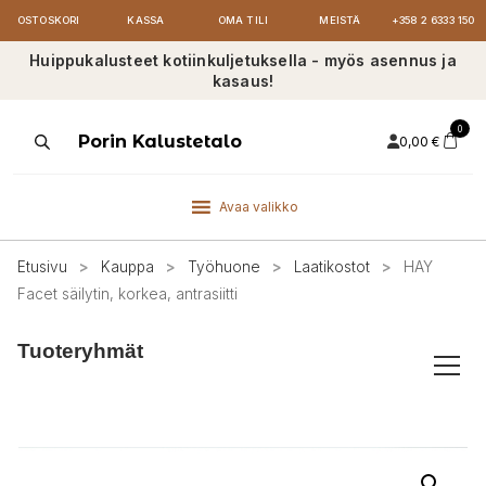
OSTOSKORI
KASSA
OMA TILI
MEISTÄ
+358 2 6333 150
Huippukalusteet kotiinkuljetuksella - myös asennus ja
kasaus!
0
Products
Porin Kalustetalo
0,00
€
search
Avaa valikko
Etusivu
>
Kauppa
>
Työhuone
>
Laatikostot
>
HAY
Facet säilytin, korkea, antrasiitti
Tuoteryhmät