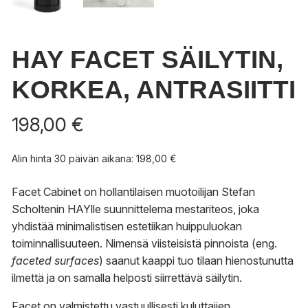
HAY FACET SÄILYTIN,
KORKEA, ANTRASIITTI
198,00
€
Alin hinta 30 päivän aikana:
198,00
€
Facet Cabinet on hollantilaisen muotoilijan Stefan
Scholtenin HAYlle suunnittelema mestariteos, joka
yhdistää minimalistisen estetiikan huippuluokan
toiminnallisuuteen. Nimensä viisteisistä pinnoista (eng.
faceted surfaces
) saanut kaappi tuo tilaan hienostunutta
ilmettä ja on samalla helposti siirrettävä säilytin.
Facet on valmistettu vastuullisesti kuluttajien