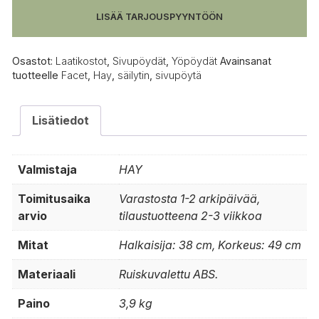
LISÄÄ TARJOUSPYYNTÖÖN
Osastot:
Laatikostot
,
Sivupöydät
,
Yöpöydät
Avainsanat
tuotteelle
Facet
,
Hay
,
säilytin
,
sivupöytä
Lisätiedot
Valmistaja
HAY
Toimitusaika
Varastosta 1-2 arkipäivää,
arvio
tilaustuotteena 2-3 viikkoa
Mitat
Halkaisija: 38 cm, Korkeus: 49 cm
Materiaali
Ruiskuvalettu ABS.
Paino
3,9 kg