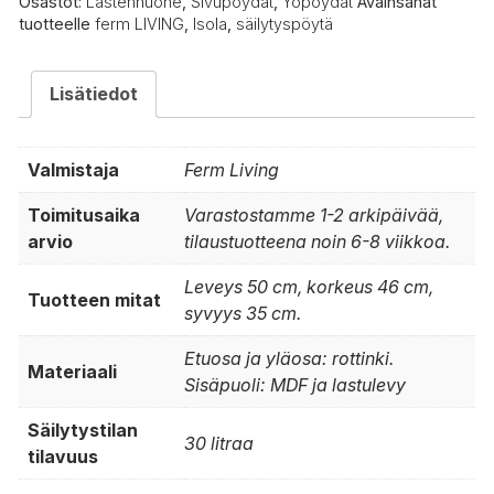
Osastot:
Lastenhuone
,
Sivupöydät
,
Yöpöydät
Avainsanat
tuotteelle
ferm LIVING
,
Isola
,
säilytyspöytä
Lisätiedot
Valmistaja
Ferm Living
Toimitusaika
Varastostamme 1-2 arkipäivää,
arvio
tilaustuotteena noin 6-8 viikkoa.
Leveys 50 cm, korkeus 46 cm,
Tuotteen mitat
syvyys 35 cm.
Etuosa ja yläosa: rottinki.
Materiaali
Sisäpuoli: MDF ja lastulevy
Säilytystilan
30 litraa
tilavuus