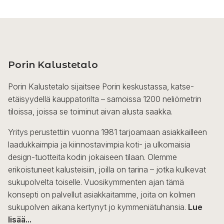
Porin Kalustetalo
Porin Kalustetalo sijaitsee Porin keskustassa, katse-
etäisyydellä kauppatorilta – samoissa 1200 neliömetrin
tiloissa, joissa se toiminut aivan alusta saakka.
Yritys perustettiin vuonna 1981 tarjoamaan asiakkailleen
laadukkaimpia ja kiinnostavimpia koti- ja ulkomaisia
design-tuotteita kodin jokaiseen tilaan. Olemme
erikoistuneet kalusteisiin, joilla on tarina – jotka kulkevat
sukupolvelta toiselle. Vuosikymmenten ajan tämä
konsepti on palvellut asiakkaitamme, joita on kolmen
sukupolven aikana kertynyt jo kymmeniätuhansia.
Lue
lisää...