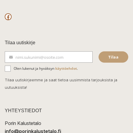
F
a
c
Tilaa uutiskirje
e
Tilaa
nimi.sukunimi@osoite.com
b
S
ä
o
Olen lukenut ja hyväksyn
käyttöehdot
.
h
k
o
Tilaa uutiskirjeemme ja saat tietoa uusimmista tarjouksista ja
ö
uutuuksista!
k
p
o
s
t
YHTEYSTIEDOT
i
Porin Kalustetalo
info@porinkalustetalo.fi