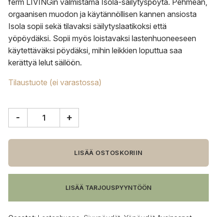
ferm LIVINGin valmistama Isola-säilytyspöytä.
Pehmeän,
orgaanisen muodon ja käytännöllisen kannen ansiosta
Isola sopii sekä tilavaksi säilytyslaatikoksi että
yöpöydäksi. Sopii myös loistavaksi lastenhuoneeseen
käytettäväksi pöydäksi, mihin leikkien loputtua saa
kerättyä lelut säilöön.
Tilaustuote (ei varastossa)
-
+
ferm
LIVING
Isola
säilytyspöytä
LISÄÄ OSTOSKORIIN
määrä
LISÄÄ TARJOUSPYYNTÖÖN