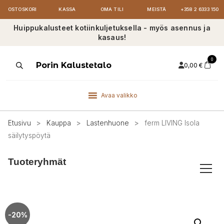
OSTOSKORI
KASSA
OMA TILI
MEISTÄ
+358 2 6333 150
Huippukalusteet kotiinkuljetuksella - myös asennus ja
kasaus!
0
Products
Porin Kalustetalo
0,00
€
search
Avaa valikko
Etusivu
>
Kauppa
>
Lastenhuone
>
ferm LIVING Isola
säilytyspöytä
Tuoteryhmät
-20%