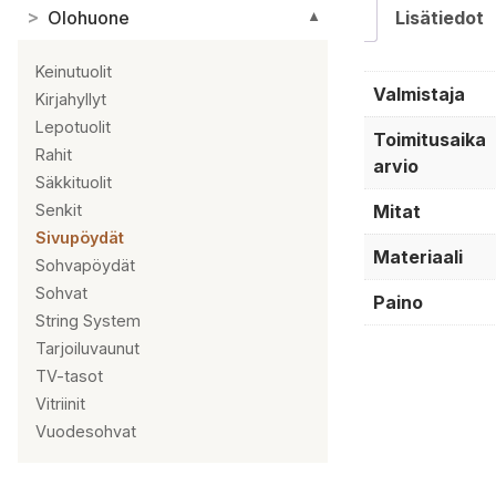
>
Olohuone
Lisätiedot
▼
Keinutuolit
Valmistaja
Kirjahyllyt
Lepotuolit
Toimitusaika
Rahit
arvio
Säkkituolit
Mitat
Senkit
Sivupöydät
Materiaali
Sohvapöydät
Sohvat
Paino
String System
Tarjoiluvaunut
TV-tasot
Vitriinit
Vuodesohvat