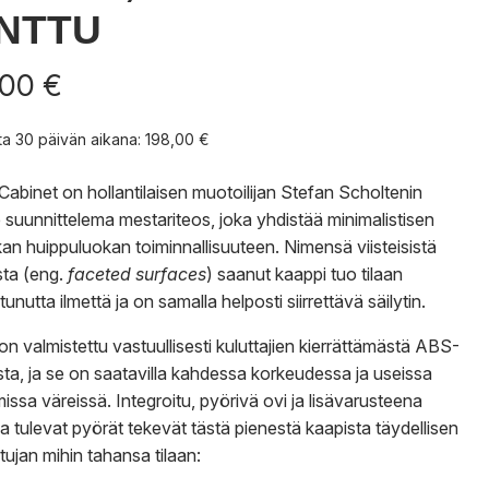
NTTU
,00
€
nta 30 päivän aikana:
198,00
€
Cabinet on hollantilaisen muotoilijan Stefan Scholtenin
 suunnittelema mestariteos, joka yhdistää minimalistisen
ikan huippuluokan toiminnallisuuteen. Nimensä viisteisistä
sta (eng.
faceted surfaces
) saanut kaappi tuo tilaan
unutta ilmettä ja on samalla helposti siirrettävä säilytin.
on valmistettu vastuullisesti kuluttajien kierrättämästä ABS-
ta, ja se on saatavilla kahdessa korkeudessa ja useissa
missa väreissä. Integroitu, pyörivä ovi ja lisävarusteena
 tulevat pyörät tekevät tästä pienestä kaapista täydellisen
ujan mihin tahansa tilaan: