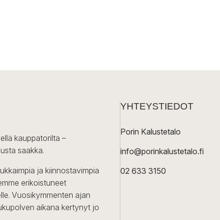
YHTEYSTIEDOT
Porin Kalustetalo
ellä kauppatorilta –
lusta saakka.
info@porinkalustetalo.fi
dukkaimpia ja kiinnostavimpia
02 633 3150
Olemme erikoistuneet
iselle. Vuosikymmenten ajan
ukupolven aikana kertynyt jo