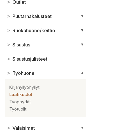
>
Outlet
>
Puutarhakalusteet
▼
>
Ruokahuone/keittiö
▼
>
Sisustus
▼
>
Sisustusjulisteet
>
Työhuone
▼
Kirjahyllyt/hyllyt
Laatikostot
Työpöydät
Työtuolit
>
Valaisimet
▼