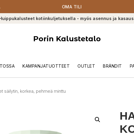
A
OMA TILI
Huippukalusteet kotiinkuljetuksella - myös asennus ja kasaus
Porin Kalustetalo
TOSSA
KAMPANJATUOTTEET
OUTLET
BRÄNDIT
P
t säilytin, korkea, pehmeä minttu
HA
K