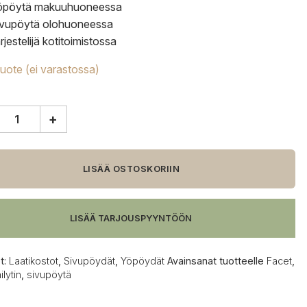
öpöytä makuuhuoneessa
ivupöytä olohuoneessa
rjestelijä kotitoimistossa
tuote (ei varastossa)
+
n,
LISÄÄ OSTOSKORIIN
a,
eä
u
LISÄÄ TARJOUSPYYNTÖÖN
t:
Laatikostot
,
Sivupöydät
,
Yöpöydät
Avainsanat tuotteelle
Facet
,
ilytin
,
sivupöytä