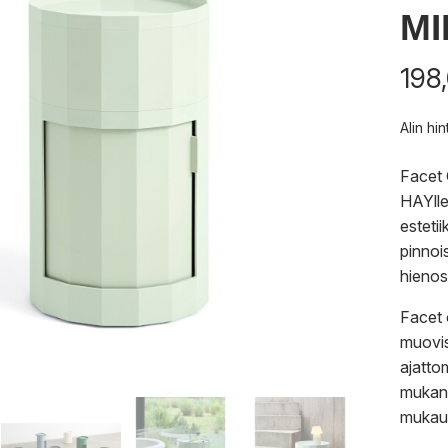
MI
198
Alin hi
Facet 
HAYlle
esteti
pinnoi
hienost
Facet 
muovis
ajatto
mukana
mukaut