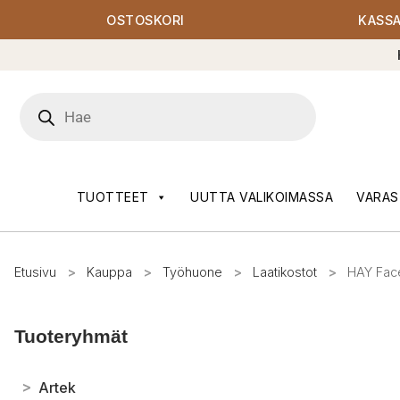
OSTOSKORI
KASS
Products
search
TUOTTEET
UUTTA VALIKOIMASSA
VARAS
Etusivu
>
Kauppa
>
Työhuone
>
Laatikostot
>
HAY Face
Tuoteryhmät
>
Artek