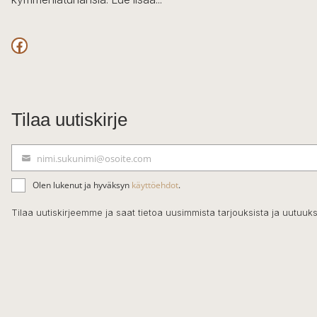
Facebook
Tilaa uutiskirje
nimi.sukunimi@osoite.com
S
ä
Olen lukenut ja hyväksyn
käyttöehdot
.
h
k
Tilaa uutiskirjeemme ja saat tietoa uusimmista tarjouksista ja uutuuks
ö
p
o
s
t
i