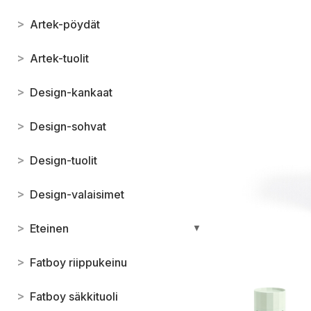
>
Artek-pöydät
>
Artek-tuolit
>
Design-kankaat
>
Design-sohvat
>
Design-tuolit
>
Design-valaisimet
>
Eteinen
▼
>
Fatboy riippukeinu
>
Fatboy säkkituoli