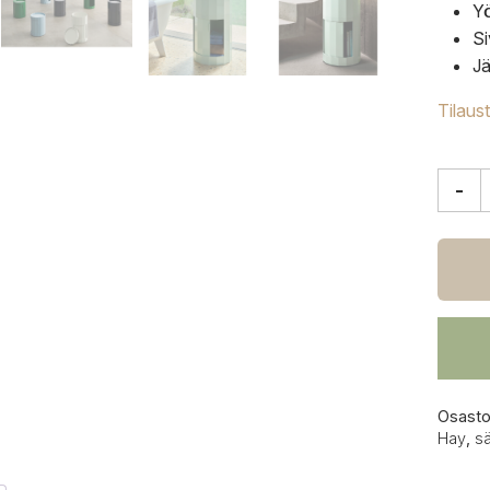
Y
S
Jä
Tilaus
-
HAY
Facet
säilyti
korke
pehm
mintt
määrä
Osasto
Hay
,
sä