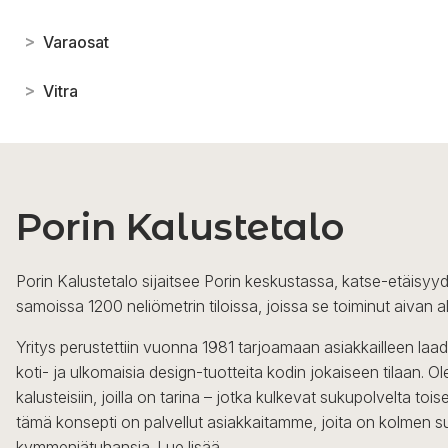
>
Varaosat
>
Vitra
Porin Kalustetalo
Porin Kalustetalo sijaitsee Porin keskustassa, katse-etäisyyd
samoissa 1200 neliömetrin tiloissa, joissa se toiminut aivan a
Yritys perustettiin vuonna 1981 tarjoamaan asiakkailleen laa
koti- ja ulkomaisia design-tuotteita kodin jokaiseen tilaan. 
kalusteisiin, joilla on tarina – jotka kulkevat sukupolvelta to
tämä konsepti on palvellut asiakkaitamme, joita on kolmen s
kymmeniätuhansia.
Lue lisää...