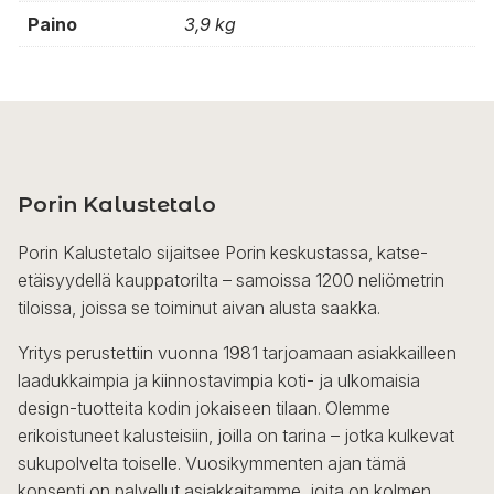
Paino
3,9 kg
Porin Kalustetalo
Porin Kalustetalo sijaitsee Porin keskustassa, katse-
etäisyydellä kauppatorilta – samoissa 1200 neliömetrin
tiloissa, joissa se toiminut aivan alusta saakka.
Yritys perustettiin vuonna 1981 tarjoamaan asiakkailleen
laadukkaimpia ja kiinnostavimpia koti- ja ulkomaisia
design-tuotteita kodin jokaiseen tilaan. Olemme
erikoistuneet kalusteisiin, joilla on tarina – jotka kulkevat
sukupolvelta toiselle. Vuosikymmenten ajan tämä
konsepti on palvellut asiakkaitamme, joita on kolmen