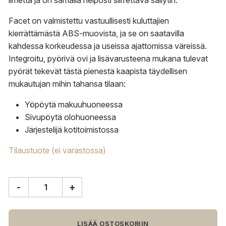
ilmettä ja on samalla helposti siirrettävä säilytin.
Facet on valmistettu vastuullisesti kuluttajien
kierrättämästä ABS-muovista, ja se on saatavilla
kahdessa korkeudessa ja useissa ajattomissa väreissä.
Integroitu, pyörivä ovi ja lisävarusteena mukana tulevat
pyörät tekevät tästä pienestä kaapista täydellisen
mukautujan mihin tahansa tilaan:
Yöpöytä makuuhuoneessa
Sivupöytä olohuoneessa
Järjestelijä kotitoimistossa
Tilaustuote (ei varastossa)
-
+
HAY
Facet
säilytin,
korkea,
LISÄÄ OSTOSKORIIN