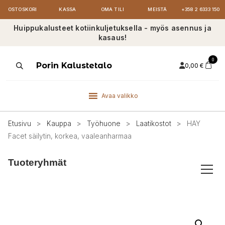
OSTOSKORI
KASSA
OMA TILI
MEISTÄ
+358 2 6333 150
Huippukalusteet kotiinkuljetuksella - myös asennus ja
kasaus!
0
Products
Porin Kalustetalo
0,00
€
search
Avaa valikko
Etusivu
>
Kauppa
>
Työhuone
>
Laatikostot
>
HAY
Facet säilytin, korkea, vaaleanharmaa
Tuoteryhmät