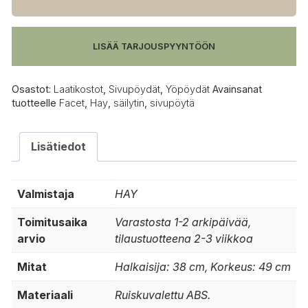
vaaleanharmaa
määrä
LISÄÄ TARJOUSPYYNTÖÖN
Osastot:
Laatikostot
,
Sivupöydät
,
Yöpöydät
Avainsanat
tuotteelle
Facet
,
Hay
,
säilytin
,
sivupöytä
Lisätiedot
Valmistaja
HAY
Toimitusaika
Varastosta 1-2 arkipäivää,
arvio
tilaustuotteena 2-3 viikkoa
Mitat
Halkaisija: 38 cm, Korkeus: 49 cm
Materiaali
Ruiskuvalettu ABS.