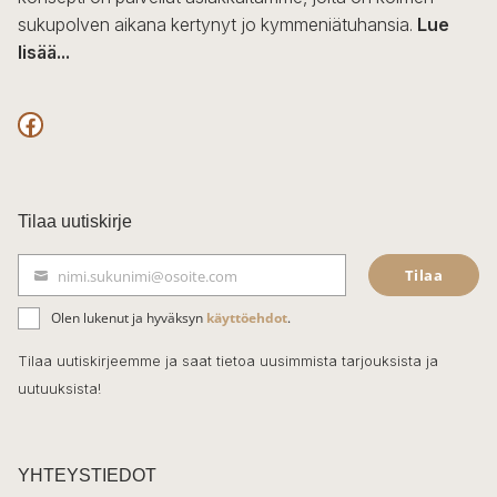
sukupolven aikana kertynyt jo kymmeniätuhansia.
Lue
lisää...
F
a
c
Tilaa uutiskirje
e
Tilaa
nimi.sukunimi@osoite.com
b
S
ä
o
Olen lukenut ja hyväksyn
käyttöehdot
.
h
k
o
Tilaa uutiskirjeemme ja saat tietoa uusimmista tarjouksista ja
ö
uutuuksista!
k
p
o
s
t
YHTEYSTIEDOT
i