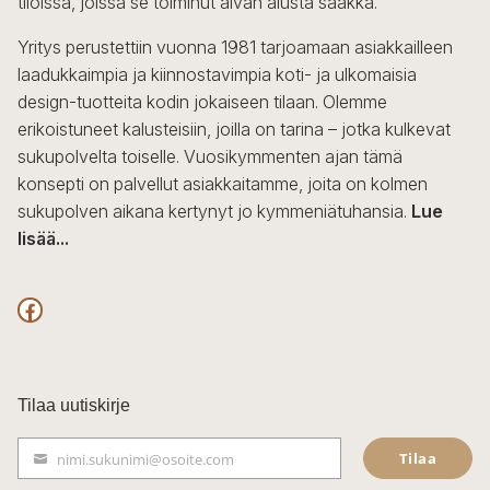
tiloissa, joissa se toiminut aivan alusta saakka.
Yritys perustettiin vuonna 1981 tarjoamaan asiakkailleen
laadukkaimpia ja kiinnostavimpia koti- ja ulkomaisia
design-tuotteita kodin jokaiseen tilaan. Olemme
erikoistuneet kalusteisiin, joilla on tarina – jotka kulkevat
sukupolvelta toiselle. Vuosikymmenten ajan tämä
konsepti on palvellut asiakkaitamme, joita on kolmen
sukupolven aikana kertynyt jo kymmeniätuhansia.
Lue
lisää...
F
a
c
Tilaa uutiskirje
e
Tilaa
nimi.sukunimi@osoite.com
b
S