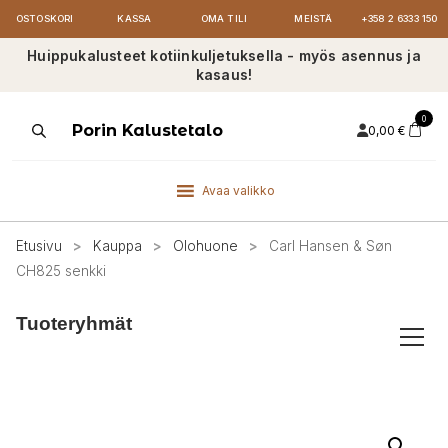
OSTOSKORI
KASSA
OMA TILI
MEISTÄ
+358 2 6333 150
Huippukalusteet kotiinkuljetuksella - myös asennus ja
kasaus!
0
Products
Porin Kalustetalo
0,00
€
search
Avaa valikko
Etusivu
>
Kauppa
>
Olohuone
>
Carl Hansen & Søn
CH825 senkki
Tuoteryhmät