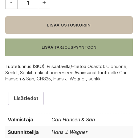
-
+
Carl
Hansen
&
Søn
LISÄÄ OSTOSKORIIN
CH825
senkki
määrä
LISÄÄ TARJOUSPYYNTÖÖN
Tuotetunnus (SKU):
Ei saatavilla/-tietoa
Osastot:
Olohuone
,
Senkit
,
Senkit makuuhuoneeseen
Avainsanat tuotteelle
Carl
Hansen & Søn
,
CH825
,
Hans J. Wegner
,
senkki
Lisätiedot
Valmistaja
Carl Hansen & Søn
Suunnittelija
Hans J. Wegner