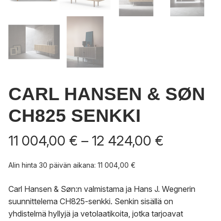
CARL HANSEN & SØN
CH825 SENKKI
Hintaluok
11 004,00
€
–
12 424,00
€
11
004,00 €
Alin hinta 30 päivän aikana:
11 004,00
€
-
12
Carl Hansen & Søn:n valmistama ja Hans J. Wegnerin
424,00 €
suunnittelema CH825-senkki. Senkin sisällä on
yhdistelmä hyllyjä ja vetolaatikoita, jotka tarjoavat