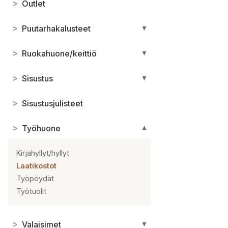
>
Outlet
>
Puutarhakalusteet
▼
>
Ruokahuone/keittiö
▼
>
Sisustus
▼
>
Sisustusjulisteet
>
Työhuone
▼
Kirjahyllyt/hyllyt
Laatikostot
Työpöydät
Työtuolit
>
Valaisimet
▼