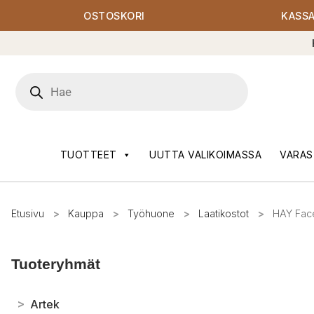
OSTOSKORI
KASS
Products
search
TUOTTEET
UUTTA VALIKOIMASSA
VARAS
Etusivu
>
Kauppa
>
Työhuone
>
Laatikostot
>
HAY Face
Tuoteryhmät
>
Artek