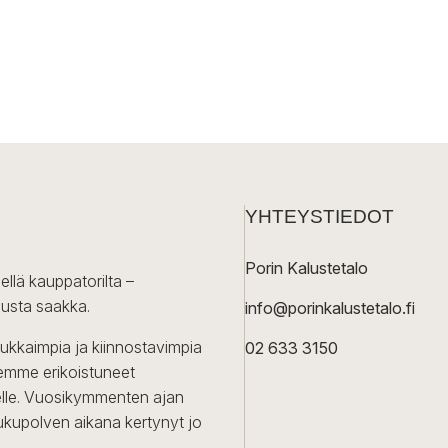
YHTEYSTIEDOT
Porin Kalustetalo
ellä kauppatorilta –
lusta saakka.
info@porinkalustetalo.fi
dukkaimpia ja kiinnostavimpia
02 633 3150
Olemme erikoistuneet
iselle. Vuosikymmenten ajan
ukupolven aikana kertynyt jo