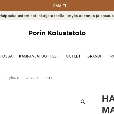
A
OMA TILI
Huippukalusteet kotiinkuljetuksella - myös asennus ja kasaus
Porin Kalustetalo
TOSSA
KAMPANJATUOTTEET
OUTLET
BRÄNDIT
P
t säilytin, matala, vaaleansininen
HA
MA