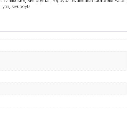
t:
Laatikostot
,
Sivupöydät
,
Yöpöydät
Avainsanat tuotteelle
Facet
,
ilytin
,
sivupöytä