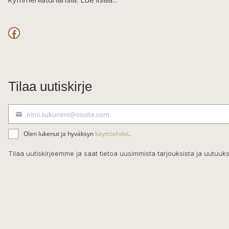
Facebook
Tilaa uutiskirje
nimi.sukunimi@osoite.com
S
ä
Olen lukenut ja hyväksyn
käyttöehdot
.
h
k
Tilaa uutiskirjeemme ja saat tietoa uusimmista tarjouksista ja uutuuks
ö
p
o
s
t
i