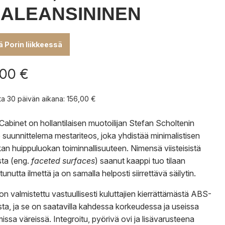
ALEANSININEN
lä Porin liikkeessä
,00
€
nta 30 päivän aikana:
156,00
€
Cabinet on hollantilaisen muotoilijan Stefan Scholtenin
 suunnittelema mestariteos, joka yhdistää minimalistisen
ikan huippuluokan toiminnallisuuteen. Nimensä viisteisistä
sta (eng.
faceted surfaces
) saanut kaappi tuo tilaan
unutta ilmettä ja on samalla helposti siirrettävä säilytin.
on valmistettu vastuullisesti kuluttajien kierrättämästä ABS-
ta, ja se on saatavilla kahdessa korkeudessa ja useissa
missa väreissä. Integroitu, pyörivä ovi ja lisävarusteena