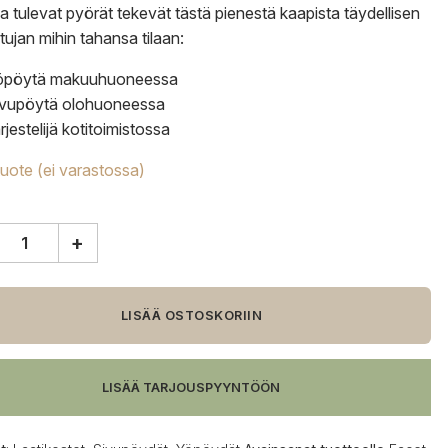
 tulevat pyörät tekevät tästä pienestä kaapista täydellisen
ujan mihin tahansa tilaan:
öpöytä makuuhuoneessa
ivupöytä olohuoneessa
rjestelijä kotitoimistossa
tuote (ei varastossa)
+
n,
LISÄÄ OSTOSKORIIN
,
ansininen
LISÄÄ TARJOUSPYYNTÖÖN