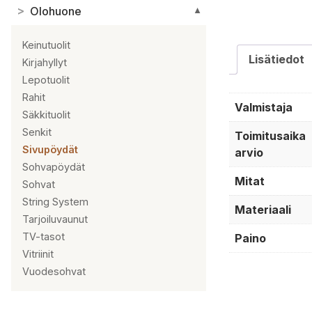
>
Olohuone
▼
Keinutuolit
Lisätiedot
Kirjahyllyt
Lepotuolit
Rahit
Valmistaja
Säkkituolit
Senkit
Toimitusaika
Sivupöydät
arvio
Sohvapöydät
Mitat
Sohvat
String System
Materiaali
Tarjoiluvaunut
TV-tasot
Paino
Vitriinit
Vuodesohvat