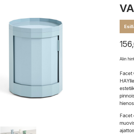
VA
Esil
156
Alin hi
Facet 
HAYlle
esteti
pinnoi
hienost
Facet 
muovis
ajatto