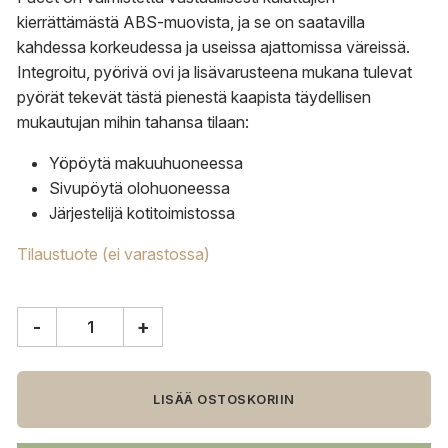
kierrättämästä ABS-muovista, ja se on saatavilla
kahdessa korkeudessa ja useissa ajattomissa väreissä.
Integroitu, pyörivä ovi ja lisävarusteena mukana tulevat
pyörät tekevät tästä pienestä kaapista täydellisen
mukautujan mihin tahansa tilaan:
Yöpöytä makuuhuoneessa
Sivupöytä olohuoneessa
Järjestelijä kotitoimistossa
Tilaustuote (ei varastossa)
-
+
HAY
Facet
säilytin,
korkea,
LISÄÄ OSTOSKORIIN
burgundi
määrä