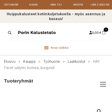
OSTOSKORI
KASSA
OMA TILI
MEISTÄ
+358 2 6333 150
Huippukalusteet kotiinkuljetuksella - myös asennus ja
kasaus!
0
Products
Porin Kalustetalo
0,00
€
search
Avaa valikko
Etusivu
>
Kauppa
>
Työhuone
>
Laatikostot
>
HAY
Facet säilytin, korkea, burgundi
Tuoteryhmät