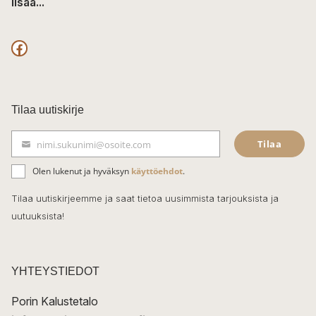
lisää...
F
a
c
Tilaa uutiskirje
e
Tilaa
nimi.sukunimi@osoite.com
b
S
ä
o
Olen lukenut ja hyväksyn
käyttöehdot
.
h
k
o
Tilaa uutiskirjeemme ja saat tietoa uusimmista tarjouksista ja
ö
uutuuksista!
k
p
o
s
t
YHTEYSTIEDOT
i
Porin Kalustetalo