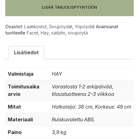
LISÄÄ TARJOUSPYYNTÖÖN
Osastot:
Laatikostot
,
Sivupöydät
,
Yöpöydät
Avainsanat
tuotteelle
Facet
,
Hay
,
säilytin
,
sivupöytä
Lisätiedot
Valmistaja
HAY
Toimitusaika
Varastosta 1-2 arkipäivää,
arvio
tilaustuotteena 2-3 viikkoa
Mitat
Halkaisija: 38 cm, Korkeus: 49 cm
Materiaali
Ruiskuvalettu ABS.
Paino
3,9 kg