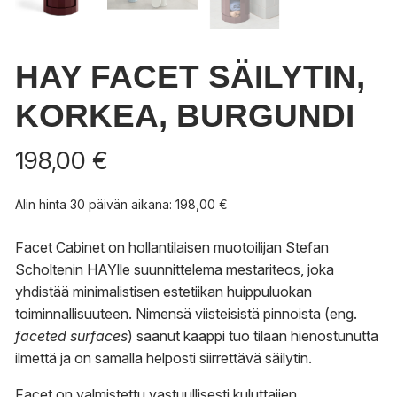
HAY FACET SÄILYTIN,
KORKEA, BURGUNDI
198,00
€
Alin hinta 30 päivän aikana:
198,00
€
Facet Cabinet on hollantilaisen muotoilijan Stefan
Scholtenin HAYlle suunnittelema mestariteos, joka
yhdistää minimalistisen estetiikan huippuluokan
toiminnallisuuteen. Nimensä viisteisistä pinnoista (eng.
faceted surfaces
) saanut kaappi tuo tilaan hienostunutta
ilmettä ja on samalla helposti siirrettävä säilytin.
Facet on valmistettu vastuullisesti kuluttajien