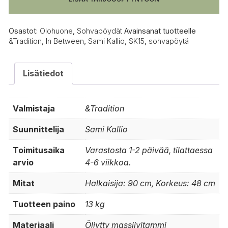
määrä
Osastot:
Olohuone
,
Sohvapöydät
Avainsanat tuotteelle
&Tradition
,
In Between
,
Sami Kallio
,
SK15
,
sohvapöytä
Lisätiedot
Valmistaja
&Tradition
Suunnittelija
Sami Kallio
Toimitusaika
Varastosta 1-2 päivää, tilattaessa
arvio
4-6 viikkoa.
Mitat
Halkaisija: 90 cm, Korkeus: 48 cm
Tuotteen paino
13 kg
Materiaali
Öljytty massiivitammi