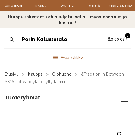
OSTOSKORI
KASSA
OMA TILI
MEISTÄ
+358 2 6333 150
Huippukalusteet kotiinkuljetuksella - myös asennus ja
kasaus!
0
Products
Porin Kalustetalo
0,00
€
search
Avaa valikko
Etusivu
>
Kauppa
>
Olohuone
>
&Tradition In Between
SK15 sohvapöytä, öljytty tammi
Tuoteryhmät