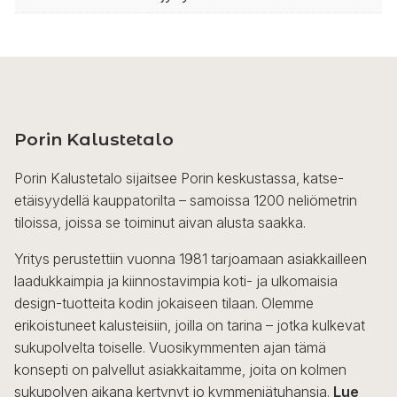
Porin Kalustetalo
Porin Kalustetalo sijaitsee Porin keskustassa, katse-
etäisyydellä kauppatorilta – samoissa 1200 neliömetrin
tiloissa, joissa se toiminut aivan alusta saakka.
Yritys perustettiin vuonna 1981 tarjoamaan asiakkailleen
laadukkaimpia ja kiinnostavimpia koti- ja ulkomaisia
design-tuotteita kodin jokaiseen tilaan. Olemme
erikoistuneet kalusteisiin, joilla on tarina – jotka kulkevat
sukupolvelta toiselle. Vuosikymmenten ajan tämä
konsepti on palvellut asiakkaitamme, joita on kolmen
sukupolven aikana kertynyt jo kymmeniätuhansia.
Lue