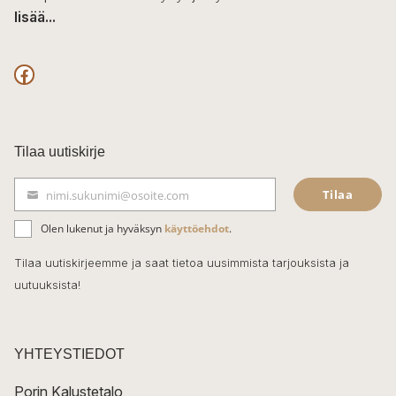
lisää...
F
a
c
Tilaa uutiskirje
e
Tilaa
nimi.sukunimi@osoite.com
b
S
ä
o
Olen lukenut ja hyväksyn
käyttöehdot
.
h
k
o
Tilaa uutiskirjeemme ja saat tietoa uusimmista tarjouksista ja
ö
uutuuksista!
k
p
o
s
t
YHTEYSTIEDOT
i
Porin Kalustetalo