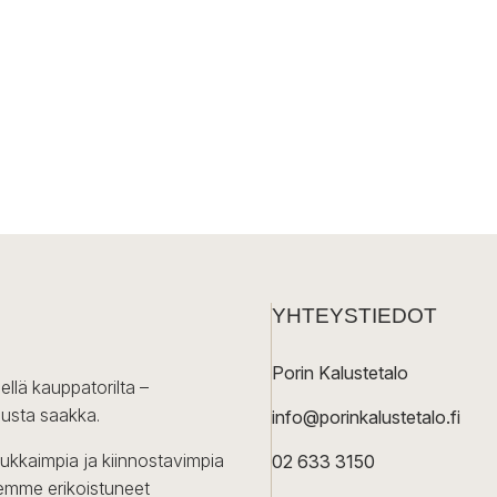
YHTEYSTIEDOT
Porin Kalustetalo
ellä kauppatorilta –
lusta saakka.
info@porinkalustetalo.fi
dukkaimpia ja kiinnostavimpia
02 633 3150
Olemme erikoistuneet