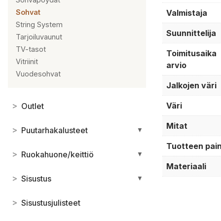
Valmistaja
Sohvat
String System
Suunnittelija
Tarjoiluvaunut
TV-tasot
Toimitusaika
Vitriinit
arvio
Vuodesohvat
Jalkojen väri
Väri
>
Outlet
Mitat
>
Puutarhakalusteet
▼
Tuotteen pai
>
Ruokahuone/keittiö
▼
Materiaali
>
Sisustus
▼
>
Sisustusjulisteet