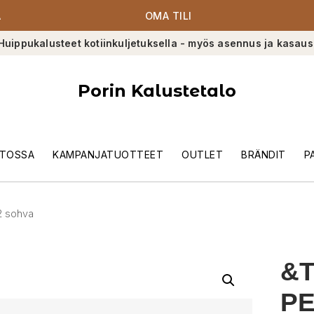
A
OMA TILI
Huippukalusteet kotiinkuljetuksella - myös asennus ja kasaus
Porin Kalustetalo
TOSSA
KAMPANJATUOTTEET
OUTLET
BRÄNDIT
P
B2 sohva
&T
PE