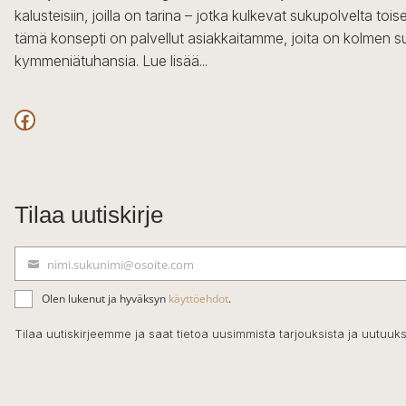
kalusteisiin, joilla on tarina – jotka kulkevat sukupolvelta to
tämä konsepti on palvellut asiakkaitamme, joita on kolmen s
kymmeniätuhansia.
Lue lisää...
Facebook
Tilaa uutiskirje
nimi.sukunimi@osoite.com
S
ä
Olen lukenut ja hyväksyn
käyttöehdot
.
h
k
Tilaa uutiskirjeemme ja saat tietoa uusimmista tarjouksista ja uutuuks
ö
p
o