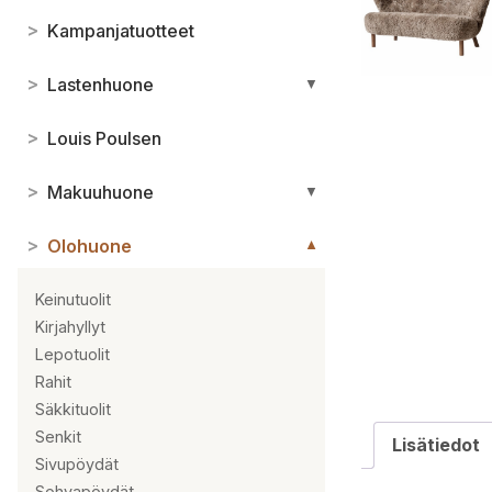
>
Kampanjatuotteet
>
Lastenhuone
▼
>
Louis Poulsen
>
Makuuhuone
▼
>
Olohuone
▼
Keinutuolit
Kirjahyllyt
Lepotuolit
Rahit
Säkkituolit
Senkit
Lisätiedot
Sivupöydät
Sohvapöydät