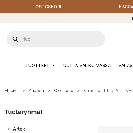
OSTOSKORI
KASS
Products
search
TUOTTEET
UUTTA VALIKOIMASSA
VARAS
Etusivu
>
Kauppa
>
Olohuone
>
&Tradition Little Petra V
Tuoteryhmät
>
Artek