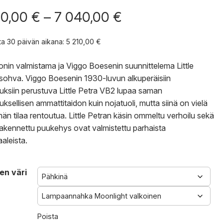
Hintaluokka:
10,00
€
–
7 040,00
€
5
210,00 €
nta 30 päivän aikana:
5 210,00
€
-
7
onin valmistama ja Viggo Boesenin suunnittelema Little
040,00 €
sohva. Viggo Boesenin 1930-luvun alkuperäisiin
stuksiin perustuva Little Petra VB2 lupaa saman
uksellisen ammattitaidon kuin nojatuoli, mutta siinä on vielä
n tilaa rentoutua. Little Petran käsin ommeltu verhoilu sekä
rakennettu puukehys ovat valmistettu parhaista
aaleista.
en väri
Poista