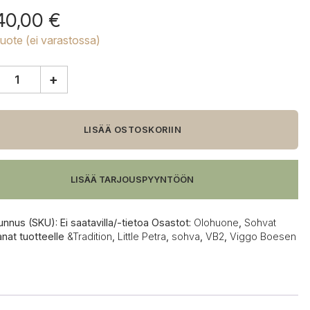
40,00
€
tuote (ei varastossa)
+
tion
LISÄÄ OSTOSKORIIN
LISÄÄ TARJOUSPYYNTÖÖN
unnus (SKU):
Ei saatavilla/-tietoa
Osastot:
Olohuone
,
Sohvat
anat tuotteelle
&Tradition
,
Little Petra
,
sohva
,
VB2
,
Viggo Boesen