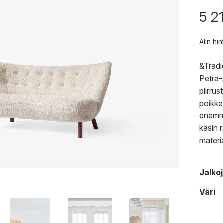
5 2
Alin hi
&Tradi
Petra-
piirru
poikke
enemmä
käsin 
materi
Jalkoj
Väri