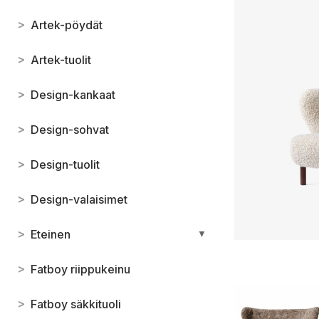
>
Artek-pöydät
>
Artek-tuolit
>
Design-kankaat
>
Design-sohvat
>
Design-tuolit
>
Design-valaisimet
>
Eteinen
▼
>
Fatboy riippukeinu
>
Fatboy säkkituoli