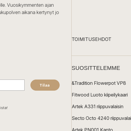
iselle. Vuosikymmenten ajan
ukupolven aikana kertynyt jo
TOIMITUSEHDOT
SUOSITTELEMME
&Tradition Flowerpot VP8
Tilaa
Fitwood Luoto kiipeilykaari
Artek A331 riippuvalaisin
ista!
Secto Octo 4240 riippuvalai
Artek PN001 Kanto