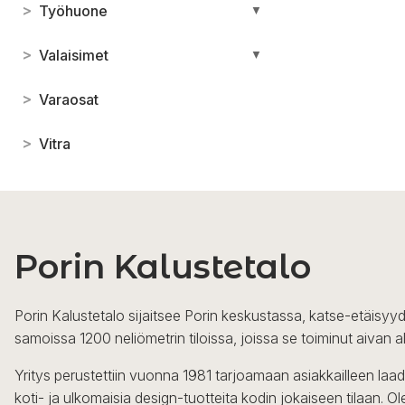
>
Työhuone
▼
>
Valaisimet
▼
>
Varaosat
>
Vitra
Porin Kalustetalo
Porin Kalustetalo sijaitsee Porin keskustassa, katse-etäisyyd
samoissa 1200 neliömetrin tiloissa, joissa se toiminut aivan a
Yritys perustettiin vuonna 1981 tarjoamaan asiakkailleen laa
koti- ja ulkomaisia design-tuotteita kodin jokaiseen tilaan. 