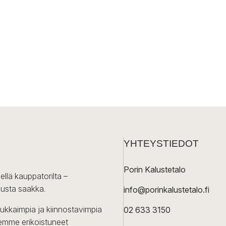
YHTEYSTIEDOT
Porin Kalustetalo
ellä kauppatorilta –
lusta saakka.
info@porinkalustetalo.fi
dukkaimpia ja kiinnostavimpia
02 633 3150
Olemme erikoistuneet