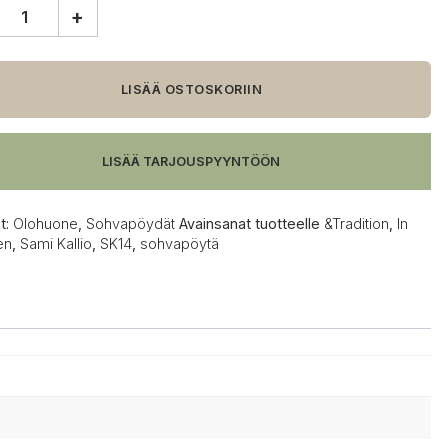
+
tion
een
LISÄÄ OSTOSKORIIN
pöytä,
ammi
LISÄÄ TARJOUSPYYNTÖÖN
t:
Olohuone
,
Sohvapöydät
Avainsanat tuotteelle
&Tradition
,
In
en
,
Sami Kallio
,
SK14
,
sohvapöytä