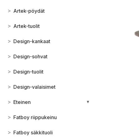
>
Artek-pöydät
>
Artek-tuolit
>
Design-kankaat
>
Design-sohvat
>
Design-tuolit
>
Design-valaisimet
>
Eteinen
▼
>
Fatboy riippukeinu
>
Fatboy säkkituoli