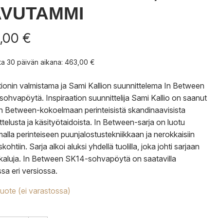
AVUTAMMI
,00
€
nta 30 päivän aikana:
463,00
€
tionin valmistama ja Sami Kallion suunnittelema In Between
ohvapöytä. Inspiraation suunnittelija Sami Kallio on saanut
n Between-kokoelmaan perinteisistä skandinaavisista
ttelusta ja käsityötaidoista. In Between-sarja on luotu
malla perinteiseen puunjalostustekniikkaan ja nerokkaisiin
skohtiin. Sarja alkoi aluksi yhdellä tuolilla, joka johti sarjaan
aluja. In Between SK14-sohvapöytä on saatavilla
sa eri versiossa.
tuote (ei varastossa)