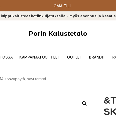
A
OMA TILI
Huippukalusteet kotiinkuljetuksella - myös asennus ja kasaus
Porin Kalustetalo
TOSSA
KAMPANJATUOTTEET
OUTLET
BRÄNDIT
P
K14 sohvapöytä, savutammi
&T
SK