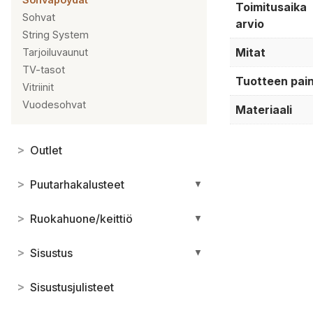
Toimitusaika
Sohvat
arvio
String System
Mitat
Tarjoiluvaunut
TV-tasot
Tuotteen pai
Vitriinit
Vuodesohvat
Materiaali
>
Outlet
>
Puutarhakalusteet
▼
>
Ruokahuone/keittiö
▼
>
Sisustus
▼
>
Sisustusjulisteet