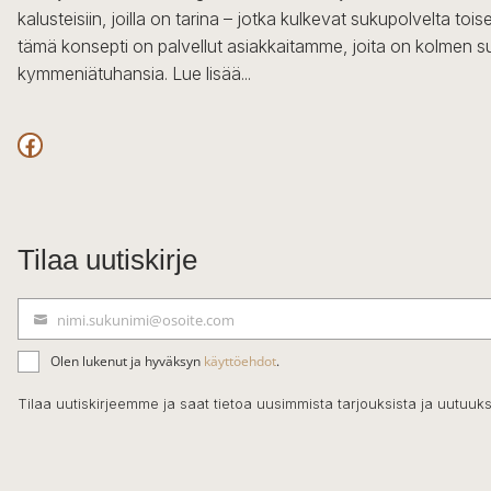
kalusteisiin, joilla on tarina – jotka kulkevat sukupolvelta to
tämä konsepti on palvellut asiakkaitamme, joita on kolmen s
kymmeniätuhansia.
Lue lisää...
Facebook
Tilaa uutiskirje
nimi.sukunimi@osoite.com
S
ä
Olen lukenut ja hyväksyn
käyttöehdot
.
h
k
Tilaa uutiskirjeemme ja saat tietoa uusimmista tarjouksista ja uutuuks
ö
p
o