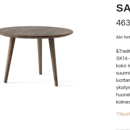
S
463
Alin hi
&Tradi
SK14-s
koko I
suunni
luotta
yksityi
huonek
kolmes
Tilaus