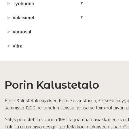
>
Työhuone
▼
>
Valaisimet
▼
>
Varaosat
>
Vitra
Porin Kalustetalo
Porin Kalustetalo sijaitsee Porin keskustassa, katse-etäisyyd
samoissa 1200 neliömetrin tiloissa, joissa se toiminut aivan a
Yritys perustettiin vuonna 1981 tarjoamaan asiakkailleen laa
koti- ja ulkomaisia design-tuotteita kodin jokaiseen tilaan. 