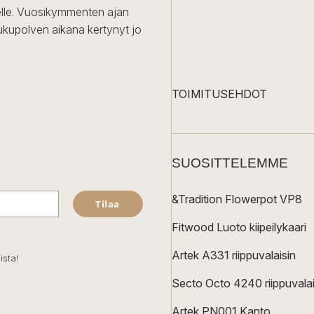
iselle. Vuosikymmenten ajan
ukupolven aikana kertynyt jo
TOIMITUSEHDOT
SUOSITTELEMME
&Tradition Flowerpot VP8
Tilaa
Fitwood Luoto kiipeilykaari
Artek A331 riippuvalaisin
ista!
Secto Octo 4240 riippuvalai
Artek PN001 Kanto