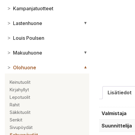
>
Kampanjatuotteet
>
Lastenhuone
▼
>
Louis Poulsen
>
Makuuhuone
▼
>
Olohuone
▼
Keinutuolit
Kirjahyllyt
Lisätiedot
Lepotuolit
Rahit
Säkkituolit
Valmistaja
Senkit
Suunnittelija
Sivupöydät
Sohvapöydät