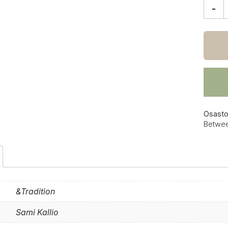
-
&Tradi
In
Betw
SK14
sohva
savut
määrä
Osasto
Betwe
&Tradition
Sami Kallio