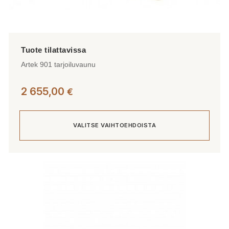
Artek 901 tarjoiluvaunu
2 655,00
€
VALITSE VAIHTOEHDOISTA
Tällä
tuotteella
on
useampi
muunnelma.
Voit