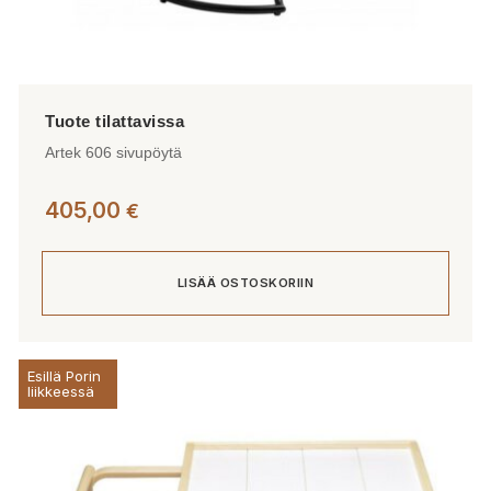
Artek 606 sivupöytä
405,00
€
LISÄÄ OSTOSKORIIN
Esillä Porin
liikkeessä