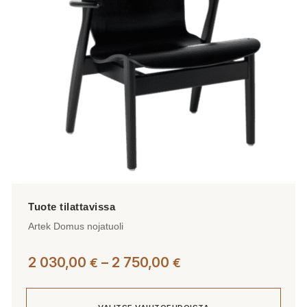
valinnat
tuotteen
sivulla.
Artek Domus nojatuoli
Hintaluokka:
2 030,00
–
2 750,00
€
€
2
030,00 €