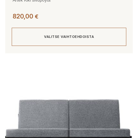
820,00
€
VALITSE VAIHTOEHDOISTA
Tällä
tuotteella
on
useampi
muunnelma.
Voit
tehdä
valinnat
tuotteen
sivulla.