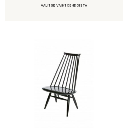
VALITSE VAIHTOEHDOISTA
Tällä
tuotteella
on
useampi
muunnelma.
Voit
tehdä
valinnat
tuotteen
sivulla.