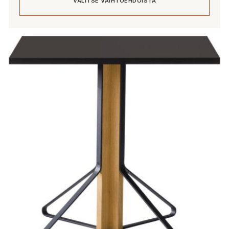
VALITSE VAIHTOEHDOISTA
-
2
750,00 €
Tällä
tuotteella
on
useampi
muunnelma.
Voit
tehdä
valinnat
tuotteen
sivulla.