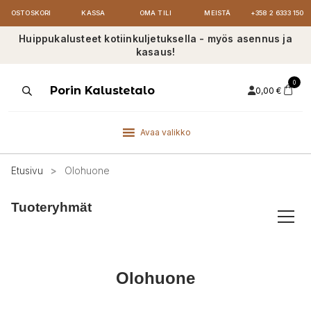
OSTOSKORI
KASSA
OMA TILI
MEISTÄ
+358 2 6333 150
Huippukalusteet kotiinkuljetuksella - myös asennus ja
kasaus!
0
Products
Porin Kalustetalo
0,00
€
search
Avaa valikko
Etusivu
>
Olohuone
Tuoteryhmät
Olohuone