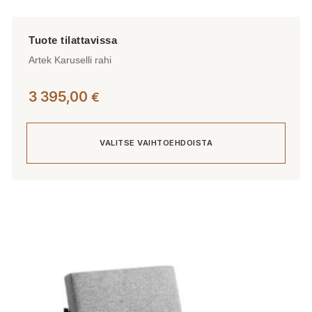
Artek Karuselli rahi
3 395,00
€
VALITSE VAIHTOEHDOISTA
Tällä
tuotteella
on
useampi
muunnelma.
Voit
tehdä
valinnat