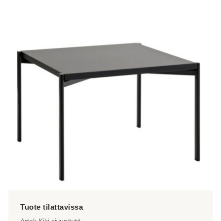
Artek Kiki sivupöytä