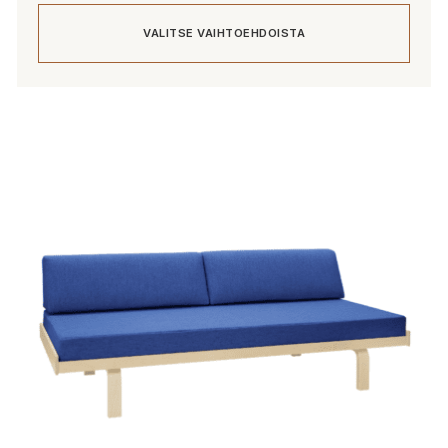
VALITSE VAIHTOEHDOISTA
Tällä
tuotteella
on
useampi
muunnelma.
Voit
tehdä
valinnat
tuotteen
sivulla.