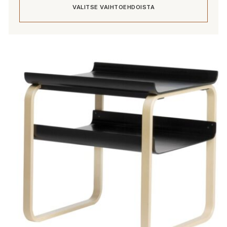
VALITSE VAIHTOEHDOISTA
Tällä
tuotteella
on
useampi
muunnelma.
Voit
tehdä
valinnat
tuotteen
sivulla.