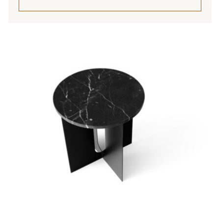
Tällä
tuotteella
on
useampi
muunnelma.
Voit
tehdä
valinnat
tuotteen
sivulla.