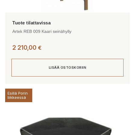
Artek REB 009 Kaari seinähylly
2 210,00
€
LISÄÄ OSTOSKORIIN
Esillä Porin
liikkeessä