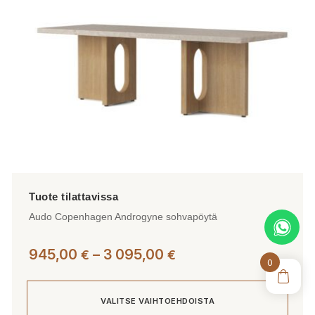
valinnat
tuotteen
sivulla.
Audo Copenhagen Androgyne sohvapöytä
Hintaluokka:
945,00
–
3 095,00
€
€
0
945,00 €
-
VALITSE VAIHTOEHDOISTA
3