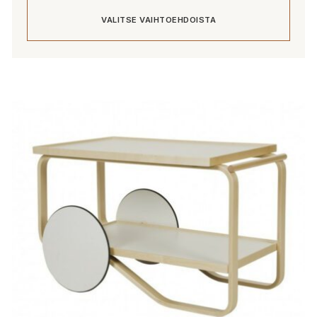
VALITSE VAIHTOEHDOISTA
Tällä
tuotteella
on
useampi
muunnelma.
Voit
tehdä
valinnat
tuotteen
sivulla.