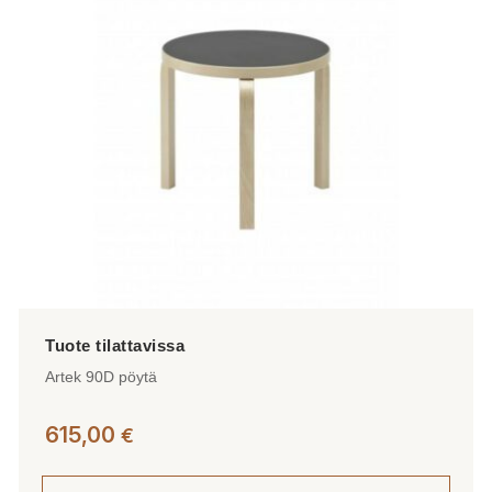
tehdä
valinnat
tuotteen
sivulla.
Artek 90D pöytä
615,00
€