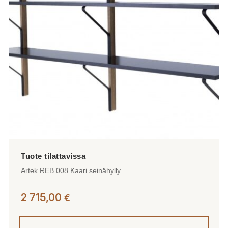
tehdä
valinnat
tuotteen
sivulla.
Artek REB 008 Kaari seinähylly
2 715,00
€