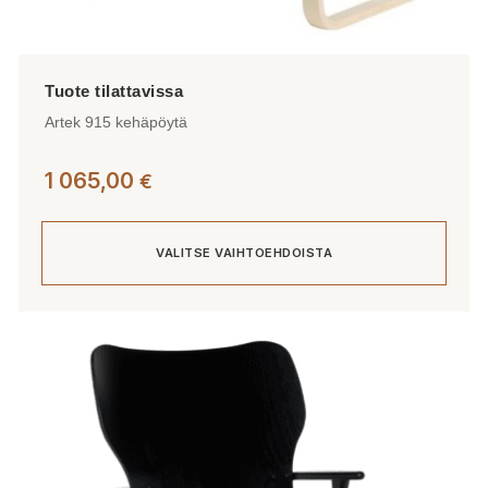
Artek 915 kehäpöytä
1 065,00
€
VALITSE VAIHTOEHDOISTA
Tällä
tuotteella
on
useampi
muunnelma.
Voit
tehdä