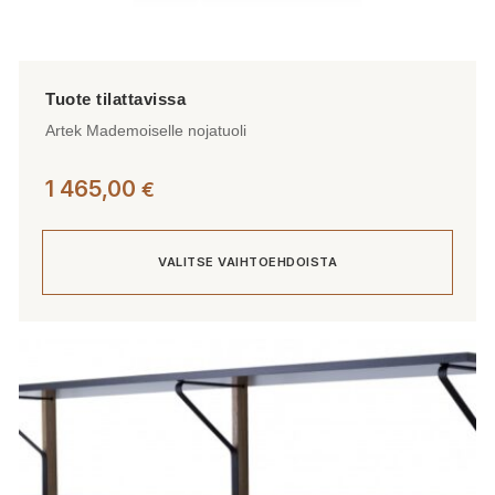
Artek Mademoiselle nojatuoli
1 465,00
€
VALITSE VAIHTOEHDOISTA
Tällä
tuotteella
on
useampi
muunnelma.
Voit