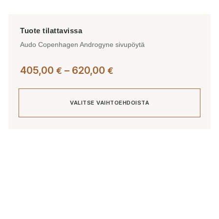
Audo Copenhagen Androgyne sivupöytä
Hintaluokka:
405,00
–
620,00
€
€
405,00 €
-
VALITSE VAIHTOEHDOISTA
620,00 €
Tällä
tuotteella
on
useampi
muunnelma.
Voit
tehdä