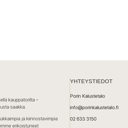
YHTEYSTIEDOT
Porin Kalustetalo
ellä kauppatorilta –
lusta saakka.
info@porinkalustetalo.fi
dukkaimpia ja kiinnostavimpia
02 633 3150
Olemme erikoistuneet