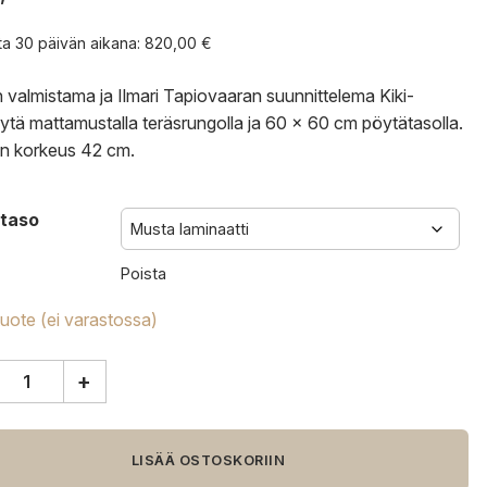
nta 30 päivän aikana:
820,00
€
n valmistama ja Ilmari Tapiovaaran suunnittelema Kiki-
ytä mattamustalla teräsrungolla ja 60 x 60 cm pöytätasolla.
n korkeus 42 cm.
taso
Poista
tuote (ei varastossa)
+
öytä
LISÄÄ OSTOSKORIIN