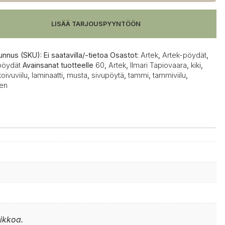
LISÄÄ TARJOUSPYYNTÖÖN
unnus (SKU):
Ei saatavilla/-tietoa
Osastot:
Artek
,
Artek-pöydät
,
pöydät
Avainsanat tuotteelle
60
,
Artek
,
Ilmari Tapiovaara
,
kiki
,
koivuviilu
,
laminaatti
,
musta
,
sivupöytä
,
tammi
,
tammiviilu
,
nen
iikkoa.