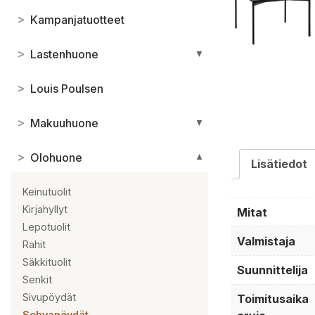
>
Kampanjatuotteet
>
Lastenhuone
▼
>
Louis Poulsen
>
Makuuhuone
▼
>
Olohuone
▼
Lisätiedot
Keinutuolit
Kirjahyllyt
Mitat
Lepotuolit
Valmistaja
Rahit
Säkkituolit
Suunnittelija
Senkit
Sivupöydät
Toimitusaika
Sohvapöydät