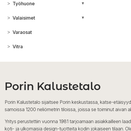
>
Työhuone
▼
>
Valaisimet
▼
>
Varaosat
>
Vitra
Porin Kalustetalo
Porin Kalustetalo sijaitsee Porin keskustassa, katse-etäisyyd
samoissa 1200 neliömetrin tiloissa, joissa se toiminut aivan a
Yritys perustettiin vuonna 1981 tarjoamaan asiakkailleen laa
koti- ja ulkomaisia design-tuotteita kodin jokaiseen tilaan. 