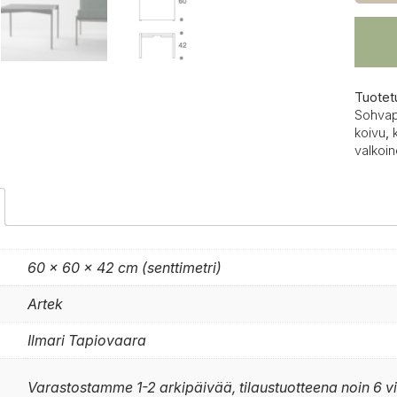
Tuotet
Sohva
koivu
,
valkoi
60 × 60 × 42 cm (senttimetri)
Artek
Ilmari Tapiovaara
Varastostamme 1-2 arkipäivää, tilaustuotteena noin 6 v