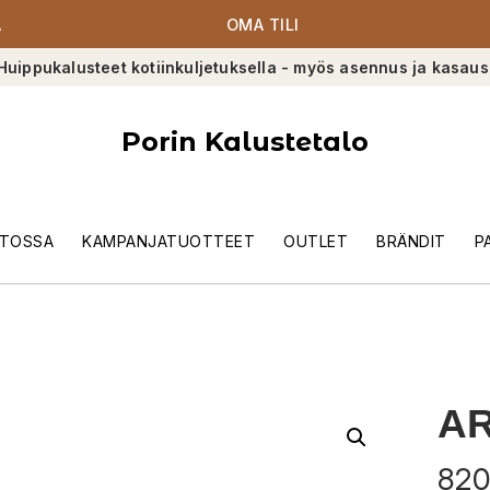
A
OMA TILI
Huippukalusteet kotiinkuljetuksella - myös asennus ja kasaus
Porin Kalustetalo
TOSSA
KAMPANJATUOTTEET
OUTLET
BRÄNDIT
P
AR
820