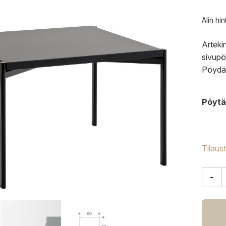
Alin hi
Arteki
sivupö
Pöydä
Pöytä
Tilaus
-
Artek
Kiki
sivup
määrä