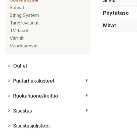
arvio
Sohvat
Pöytätaso
String System
Tarjoiluvaunut
Mitat
TV-tasot
Vitriinit
Vuodesohvat
>
Outlet
>
Puutarhakalusteet
▼
>
Ruokahuone/keittiö
▼
>
Sisustus
▼
>
Sisustusjulisteet