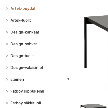
>
Artek-pöydät
>
Artek-tuolit
>
Design-kankaat
>
Design-sohvat
>
Design-tuolit
>
Design-valaisimet
>
Eteinen
▼
>
Fatboy riippukeinu
>
Fatboy säkkituoli