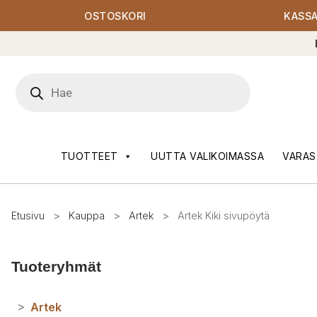
OSTOSKORI
KASS
Products
search
TUOTTEET
UUTTA VALIKOIMASSA
VARAS
Etusivu
>
Kauppa
>
Artek
>
Artek Kiki sivupöytä
Tuoteryhmät
>
Artek