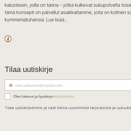
kalusteisiin, joilla on tarina – jotka kulkevat sukupolvelta to
tämä konsepti on palvellut asiakkaitamme, joita on kolmen s
kymmeniätuhansia.
Lue lisää...
Facebook
Tilaa uutiskirje
nimi.sukunimi@osoite.com
S
ä
Olen lukenut ja hyväksyn
käyttöehdot
.
h
k
Tilaa uutiskirjeemme ja saat tietoa uusimmista tarjouksista ja uutuuks
ö
p
o