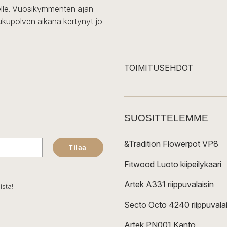
iselle. Vuosikymmenten ajan
ukupolven aikana kertynyt jo
TOIMITUSEHDOT
SUOSITTELEMME
&Tradition Flowerpot VP8
Tilaa
Fitwood Luoto kiipeilykaari
Artek A331 riippuvalaisin
ista!
Secto Octo 4240 riippuvalai
Artek PN001 Kanto