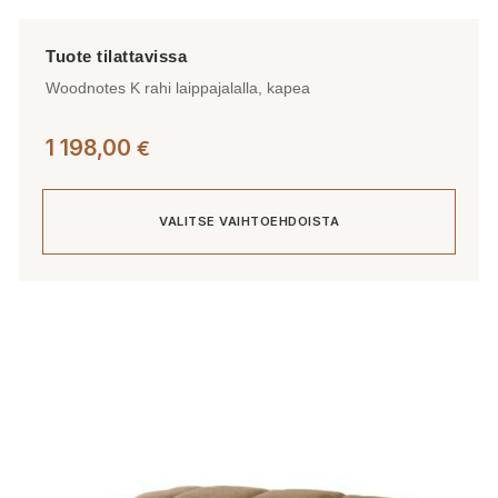
Woodnotes K rahi laippajalalla, kapea
1 198,00
€
VALITSE VAIHTOEHDOISTA
Tällä
tuotteella
on
useampi
muunnelma.
Voit
tehdä
valinnat