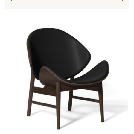
Tällä
tuotteella
on
useampi
muunnelma.
Voit
tehdä
valinnat
tuotteen
sivulla.