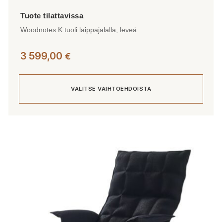
Woodnotes K tuoli laippajalalla, leveä
3 599,00
€
VALITSE VAIHTOEHDOISTA
Tällä
tuotteella
on
useampi
muunnelma.
Voit
tehdä
valinnat
tuotteen