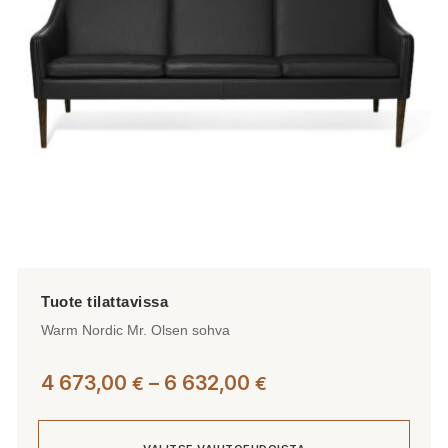
valinnat
tuotteen
sivulla.
Warm Nordic Mr. Olsen sohva
Hintaluokka:
4 673,00
–
6 632,00
€
€
4
673,00 €