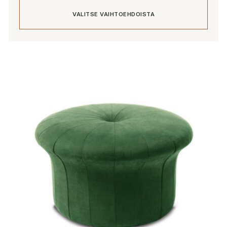
070,00 €
VALITSE VAIHTOEHDOISTA
-
5
577,00 €
Tällä
tuotteella
on
useampi
muunnelma.
Voit
tehdä
valinnat
tuotteen
sivulla.