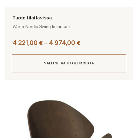
Warm Nordic Swing keinutuoli
Hintaluokka:
4 221,00
–
4 974,00
€
€
4
221,00 €
VALITSE VAIHTOEHDOISTA
-
4
974,00 €
Tällä
tuotteella
on
useampi
muunnelma.
Voit
tehdä
valinnat