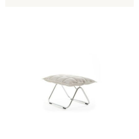
Tällä
tuotteella
on
useampi
muunnelma.
Voit
tehdä
valinnat
tuotteen
sivulla.