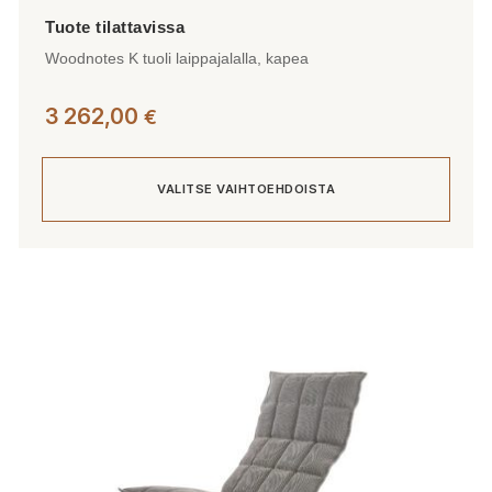
Woodnotes K tuoli laippajalalla, kapea
3 262,00
€
VALITSE VAIHTOEHDOISTA
Tällä
tuotteella
on
useampi
muunnelma.
Voit
tehdä
valinnat
tuotteen