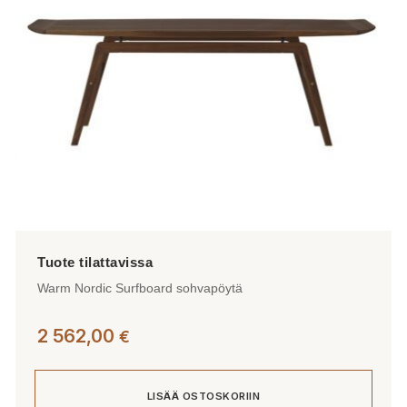
valinnat
tuotteen
sivulla.
Warm Nordic Surfboard sohvapöytä
2 562,00
€
LISÄÄ OSTOSKORIIN