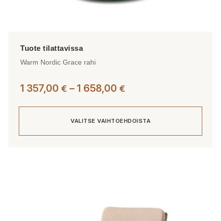
Warm Nordic Grace rahi
Hintaluokka:
1 357,00
–
1 658,00
€
€
1
357,00 €
VALITSE VAIHTOEHDOISTA
-
1
658,00 €
Tällä
tuotteella
on
useampi
muunnelma.
Voit