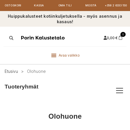
OSTOSKORI
KASSA
OMA TILI
MEISTÄ
+358 2 6333 150
Huippukalusteet kotiinkuljetuksella - myös asennus ja
kasaus!
0
Products
Porin Kalustetalo
0,00
€
search
Avaa valikko
Etusivu
>
Olohuone
Tuoteryhmät
Olohuone