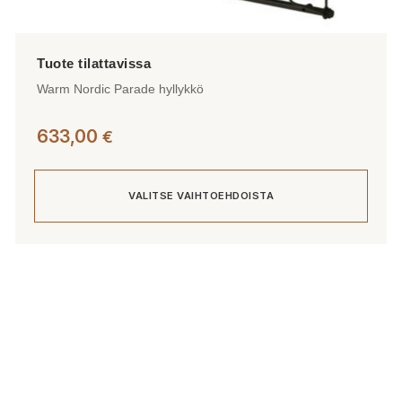
Warm Nordic Parade hyllykkö
633,00
€
VALITSE VAIHTOEHDOISTA
Tällä
tuotteella
on
useampi
muunnelma.
Voit
tehdä