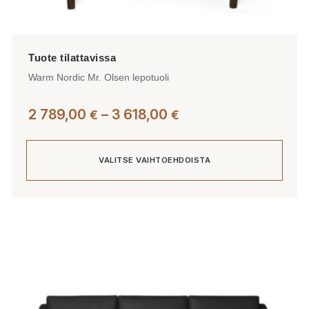
Warm Nordic Mr. Olsen lepotuoli
Hintaluokka:
2 789,00
–
3 618,00
€
€
2
789,00 €
VALITSE VAIHTOEHDOISTA
-
3
618,00 €
Tällä
tuotteella
on
useampi
muunnelma.
Voit
tehdä