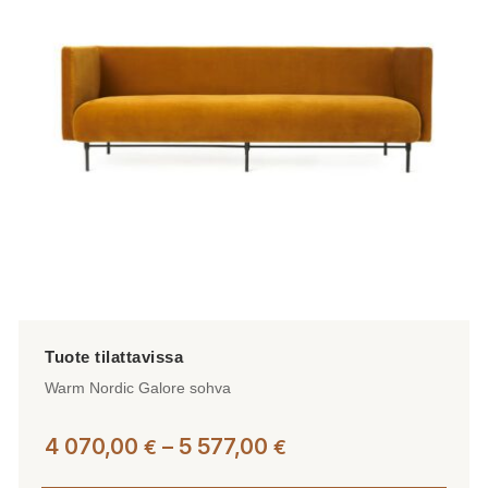
Voit
tehdä
valinnat
tuotteen
sivulla.
Warm Nordic Galore sohva
Hintaluokka:
4 070,00
–
5 577,00
€
€
4