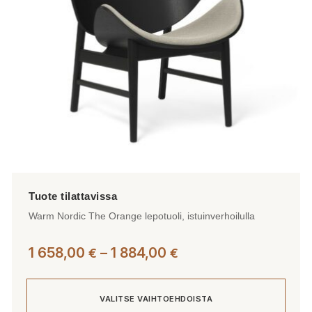
valinnat
tuotteen
sivulla.
Warm Nordic The Orange lepotuoli, istuinverhoilulla
Hintaluokka:
1 658,00
–
1 884,00
€
€
1
658,00 €
VALITSE VAIHTOEHDOISTA
-