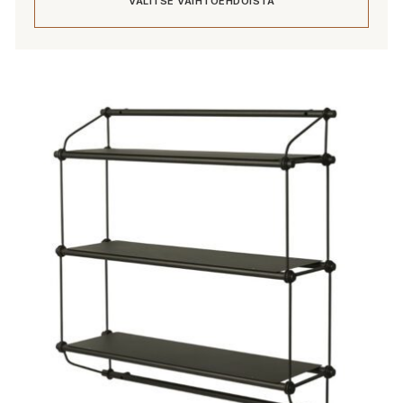
VALITSE VAIHTOEHDOISTA
-
6
632,00 €
Tällä
tuotteella
on
useampi
muunnelma.
Voit
tehdä
valinnat
tuotteen
sivulla.