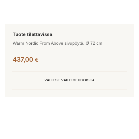
Warm Nordic From Above sivupöytä, Ø 72 cm
437,00
€
VALITSE VAIHTOEHDOISTA
Tällä
tuotteella
on
useampi
muunnelma.