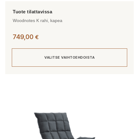
Woodnotes K rahi, kapea
749,00
€
VALITSE VAIHTOEHDOISTA
Tällä
tuotteella
on
useampi
muunnelma.
Voit
tehdä
valinnat