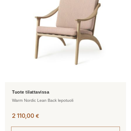
tehdä
valinnat
tuotteen
sivulla.
Warm Nordic Lean Back lepotuoli
2 110,00
€