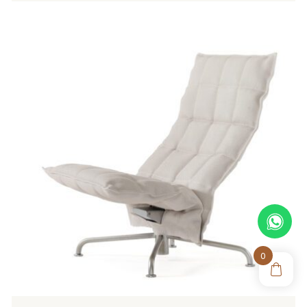
Tällä
tuotteella
on
useampi
muunnelma.
Voit
tehdä
valinnat
tuotteen
sivulla.
0