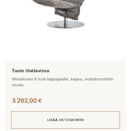
sivulla.
Woodnotes K tuoli laippajalalla, kapea, mattakromi/kitti-
musta
3 262,00
€
LISÄÄ OSTOSKORIIN