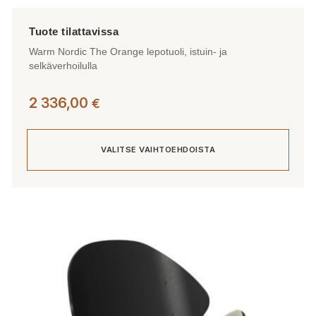
Warm Nordic The Orange lepotuoli, istuin- ja
selkäverhoilulla
2 336,00
€
VALITSE VAIHTOEHDOISTA
Tällä
tuotteella
on
useampi
muunnelma.
Voit
tehdä