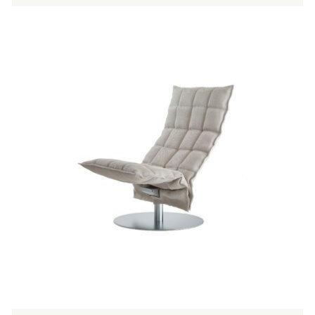
Tällä
tuotteella
on
useampi
muunnelma.
Voit
tehdä
valinnat
tuotteen
sivulla.