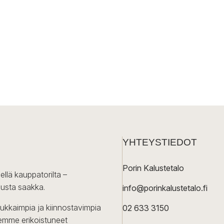
YHTEYSTIEDOT
Porin Kalustetalo
ellä kauppatorilta –
lusta saakka.
info@porinkalustetalo.fi
dukkaimpia ja kiinnostavimpia
02 633 3150
Olemme erikoistuneet