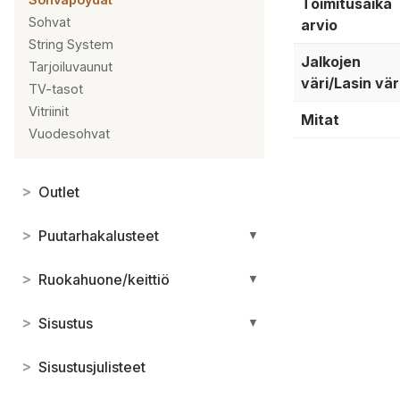
Toimitusaika
Sohvat
arvio
String System
Jalkojen
Tarjoiluvaunut
väri/Lasin vär
TV-tasot
Vitriinit
Mitat
Vuodesohvat
>
Outlet
>
Puutarhakalusteet
▼
>
Ruokahuone/keittiö
▼
>
Sisustus
▼
>
Sisustusjulisteet