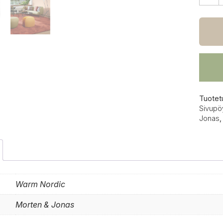
Warm
Nordi
From
Abov
sivupö
Ø
72
cm
määrä
Tuotet
Sivupö
Jonas
Warm Nordic
Morten & Jonas