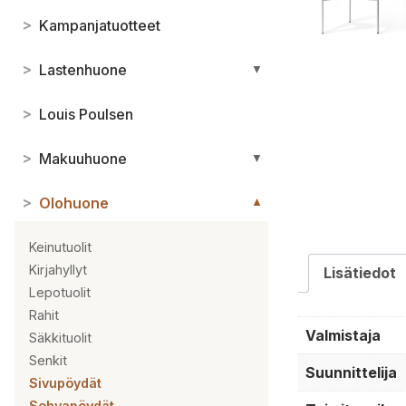
>
Kampanjatuotteet
>
Lastenhuone
▼
>
Louis Poulsen
>
Makuuhuone
▼
>
Olohuone
▼
Keinutuolit
Kirjahyllyt
Lisätiedot
Lepotuolit
Rahit
Valmistaja
Säkkituolit
Senkit
Suunnittelija
Sivupöydät
Sohvapöydät