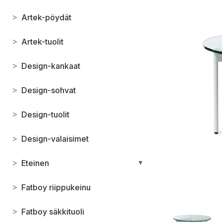
>
Artek-pöydät
>
Artek-tuolit
>
Design-kankaat
>
Design-sohvat
>
Design-tuolit
>
Design-valaisimet
>
Eteinen
▼
>
Fatboy riippukeinu
>
Fatboy säkkituoli