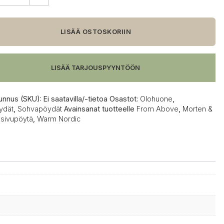
c
LISÄÄ OSTOSKORIIN
e
ytä,
LISÄÄ TARJOUSPYYNTÖÖN
unnus (SKU):
Ei saatavilla/-tietoa
Osastot:
Olohuone
,
ydät
,
Sohvapöydät
Avainsanat tuotteelle
From Above
,
Morten &
,
sivupöytä
,
Warm Nordic