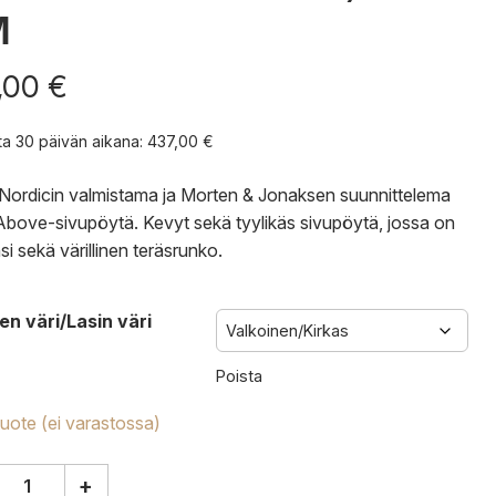
M
,00
€
nta 30 päivän aikana:
437,00
€
ordicin valmistama ja Morten & Jonaksen suunnittelema
bove-sivupöytä. Kevyt sekä tyylikäs sivupöytä, jossa on
si sekä värillinen teräsrunko.
en väri/Lasin väri
Poista
tuote (ei varastossa)
+