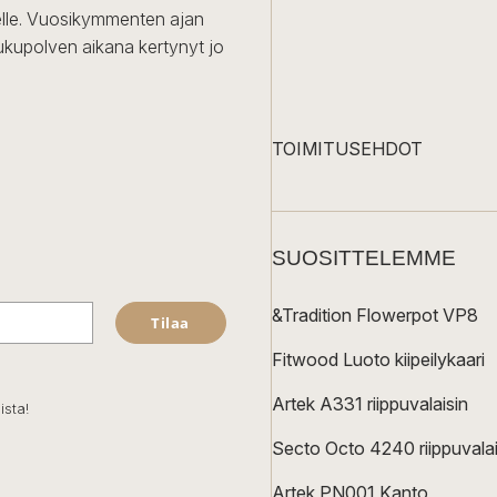
iselle. Vuosikymmenten ajan
ukupolven aikana kertynyt jo
TOIMITUSEHDOT
SUOSITTELEMME
&Tradition Flowerpot VP8
Tilaa
Fitwood Luoto kiipeilykaari
Artek A331 riippuvalaisin
ista!
Secto Octo 4240 riippuvalai
Artek PN001 Kanto