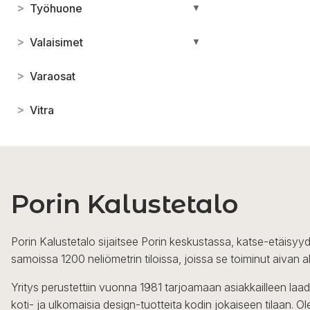
>
Työhuone
▼
>
Valaisimet
▼
>
Varaosat
>
Vitra
Porin Kalustetalo
Porin Kalustetalo sijaitsee Porin keskustassa, katse-etäisyyd
samoissa 1200 neliömetrin tiloissa, joissa se toiminut aivan a
Yritys perustettiin vuonna 1981 tarjoamaan asiakkailleen laa
koti- ja ulkomaisia design-tuotteita kodin jokaiseen tilaan. 