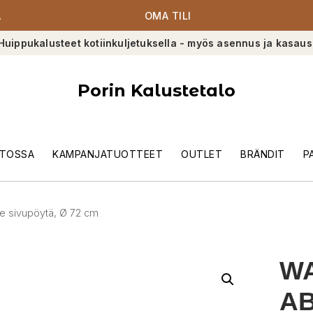
A
OMA TILI
Huippukalusteet kotiinkuljetuksella - myös asennus ja kasaus
Porin Kalustetalo
TOSSA
KAMPANJATUOTTEET
OUTLET
BRÄNDIT
P
 sivupöytä, Ø 72 cm
W
AB