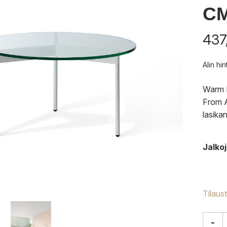
C
437
Alin hi
Warm N
From A
lasikan
Jalkoj
Tilaus
-