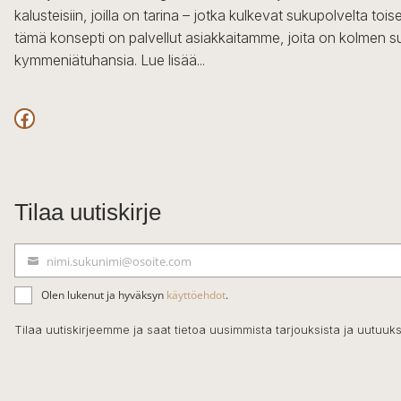
kalusteisiin, joilla on tarina – jotka kulkevat sukupolvelta to
tämä konsepti on palvellut asiakkaitamme, joita on kolmen s
kymmeniätuhansia.
Lue lisää...
Facebook
Tilaa uutiskirje
nimi.sukunimi@osoite.com
S
ä
Olen lukenut ja hyväksyn
käyttöehdot
.
h
k
Tilaa uutiskirjeemme ja saat tietoa uusimmista tarjouksista ja uutuuks
ö
p
o