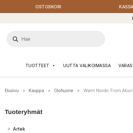
OSTOSKORI
KASS
Products
search
TUOTTEET
UUTTA VALIKOIMASSA
VARAS
Etusivu
>
Kauppa
>
Olohuone
>
Warm Nordic From Above
Tuoteryhmät
>
Artek