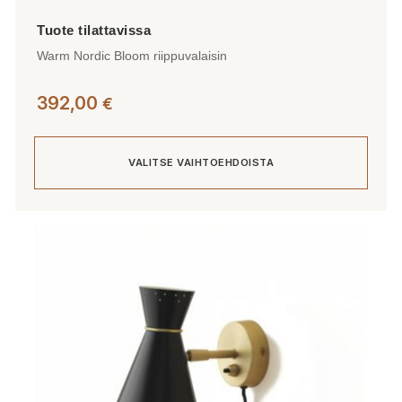
Warm Nordic Bloom riippuvalaisin
392,00
€
VALITSE VAIHTOEHDOISTA
Tällä
tuotteella
on
useampi
muunnelma.
Voit
tehdä
valinnat
tuotteen