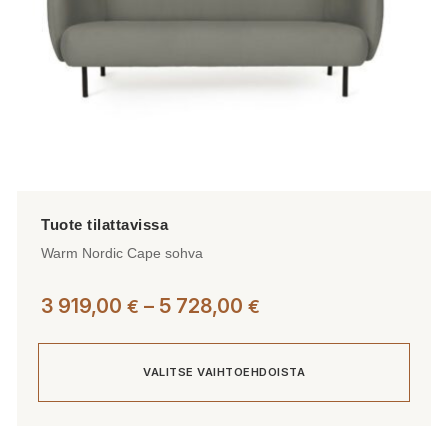
Warm Nordic Cape sohva
Hintaluokka:
3 919,00
–
5 728,00
€
€
3
919,00 €
VALITSE VAIHTOEHDOISTA
-
5
728,00 €
Tällä