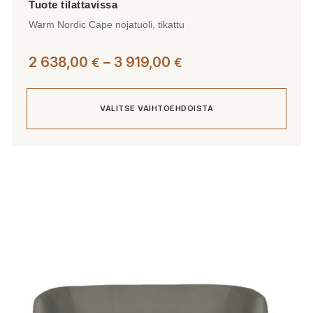
Warm Nordic Cape nojatuoli, tikattu
Hintaluokka:
2 638,00
–
3 919,00
€
€
2
638,00 €
VALITSE VAIHTOEHDOISTA
-
3
919,00 €
Tällä
tuotteella
on
useampi
muunnelma.
Voit
tehdä
valinnat
tuotteen
sivulla.