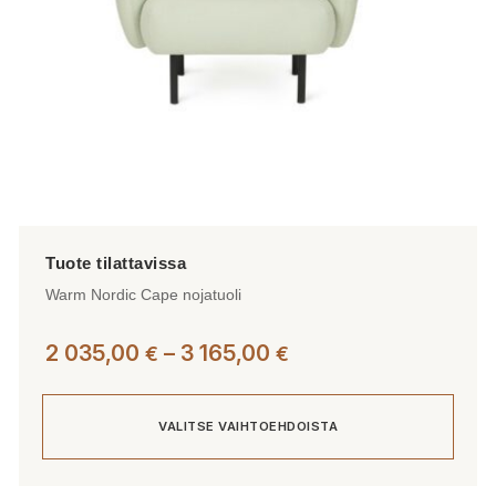
Warm Nordic Cape nojatuoli
Hintaluokka:
2 035,00
–
3 165,00
€
€
2
035,00 €
VALITSE VAIHTOEHDOISTA
-
3
165,00 €