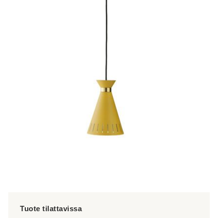
tuotteella
on
useampi
muunnelma.
Voit
tehdä
valinnat
tuotteen
sivulla.