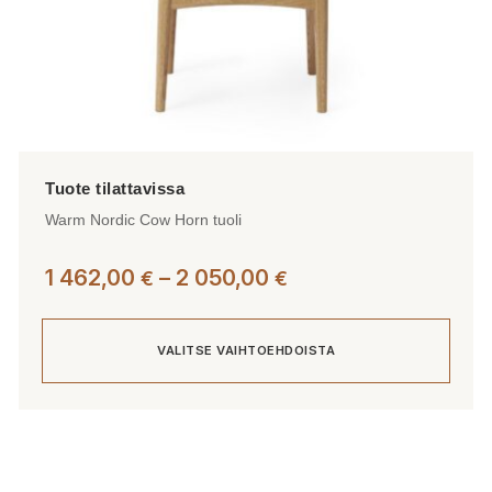
Warm Nordic Cow Horn tuoli
Hintaluokka:
1 462,00
–
2 050,00
€
€
1
462,00 €
VALITSE VAIHTOEHDOISTA
-
2
050,00 €
Tällä
tuotteella
on