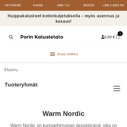
OSTOSKORI
KASSA
OMA TILI
MEISTÄ
+358 2 6333 150
Huippukalusteet kotiinkuljetuksella - myös asennus ja
kasaus!
0
Products
Porin Kalustetalo
0,00
€
search
Avaa valikko
Etusivu
Tuoteryhmät
Warm Nordic
Warm Nordic on kunnianhimoinen designbrändi, joka on