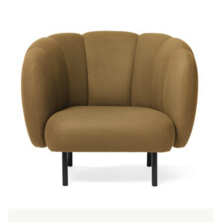
Tällä
tuotteella
on
useampi
muunnelma.
Voit
tehdä
valinnat
tuotteen
sivulla.