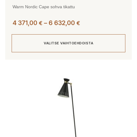
Warm Nordic Cape sohva tikattu
Hintaluokka:
4 371,00
–
6 632,00
€
€
4
371,00 €
VALITSE VAIHTOEHDOISTA
-
6
632,00 €
Tällä
tuotteella
on
useampi
muunnelma.
Voit
tehdä
valinnat
tuotteen
sivulla.