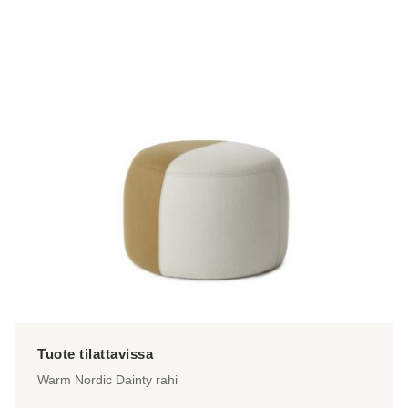
useampi
muunnelma.
Voit
tehdä
valinnat
tuotteen
sivulla.
Warm Nordic Dainty rahi