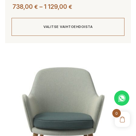
Hintaluokka:
738,00
–
1 129,00
€
€
738,00 €
-
VALITSE VAIHTOEHDOISTA
1
129,00 €
Tällä
tuotteella
on
useampi
muunnelma.
Voit
tehdä
valinnat
tuotteen
0
sivulla.