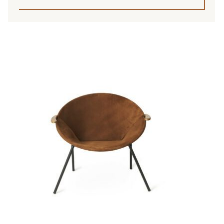
Tällä
tuotteella
on
useampi
muunnelma.
Voit
tehdä
valinnat
tuotteen
sivulla.