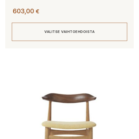
603,00
€
VALITSE VAIHTOEHDOISTA
Tällä
tuotteella
on
useampi
muunnelma.
Voit
tehdä
valinnat
tuotteen
sivulla.