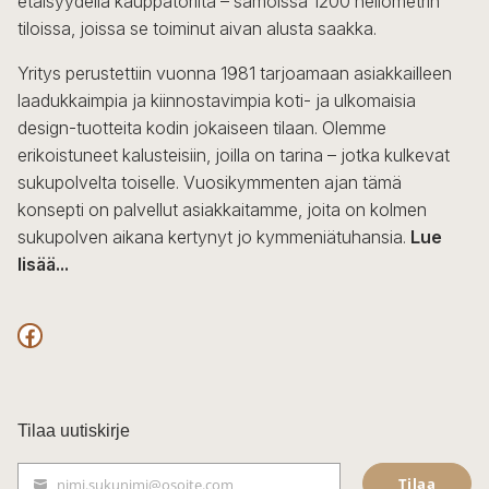
etäisyydellä kauppatorilta – samoissa 1200 neliömetrin
tiloissa, joissa se toiminut aivan alusta saakka.
Yritys perustettiin vuonna 1981 tarjoamaan asiakkailleen
laadukkaimpia ja kiinnostavimpia koti- ja ulkomaisia
design-tuotteita kodin jokaiseen tilaan. Olemme
erikoistuneet kalusteisiin, joilla on tarina – jotka kulkevat
sukupolvelta toiselle. Vuosikymmenten ajan tämä
konsepti on palvellut asiakkaitamme, joita on kolmen
sukupolven aikana kertynyt jo kymmeniätuhansia.
Lue
lisää...
F
a
c
Tilaa uutiskirje
e
Tilaa
nimi.sukunimi@osoite.com