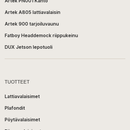
Artek PN001 Kanto
Artek A805 lattiavalaisin
Artek 900 tarjoiluvaunu
Fatboy Headdemock riippukeinu
DUX Jetson lepotuoli
TUOTTEET
Lattiavalaisimet
Plafondit
Pöytävalaisimet