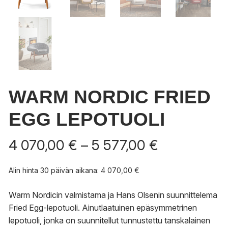
WARM NORDIC FRIED
EGG LEPOTUOLI
Hintaluokka
4 070,00
€
–
5 577,00
€
4
070,00 €
Alin hinta 30 päivän aikana:
4 070,00
€
-
5
Warm Nordicin valmistama ja Hans Olsenin suunnittelema
577,00 €
Fried Egg-lepotuoli. Ainutlaatuinen epäsymmetrinen
lepotuoli, jonka on suunnitellut tunnustettu tanskalainen