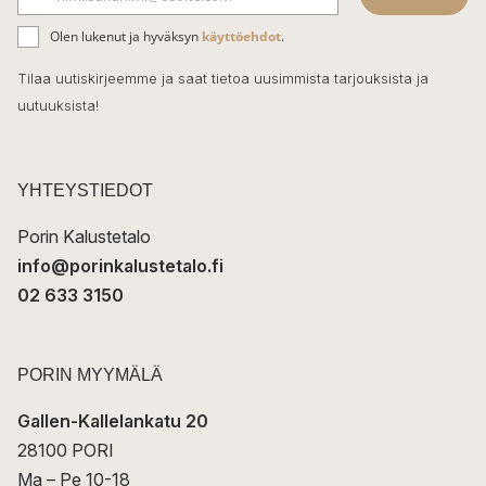
b
S
ä
o
Olen lukenut ja hyväksyn
käyttöehdot
.
h
k
o
Tilaa uutiskirjeemme ja saat tietoa uusimmista tarjouksista ja
ö
uutuuksista!
k
p
o
s
t
YHTEYSTIEDOT
i
Porin Kalustetalo
info@porinkalustetalo.fi
02 633 3150
PORIN MYYMÄLÄ
Gallen-Kallelankatu 20
28100 PORI
Ma – Pe 10-18