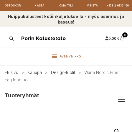
OSTOSKORI
KASSA
OMA TILI
MEISTÄ
+358 2 6333 150
Huippukalusteet kotiinkuljetuksella - myös asennus ja
kasaus!
0
Products
Porin Kalustetalo
0,00
€
search
Avaa valikko
Etusivu
>
Kauppa
>
Design-tuolit
>
Warm Nordic Fried
Egg lepotuoli
Tuoteryhmät