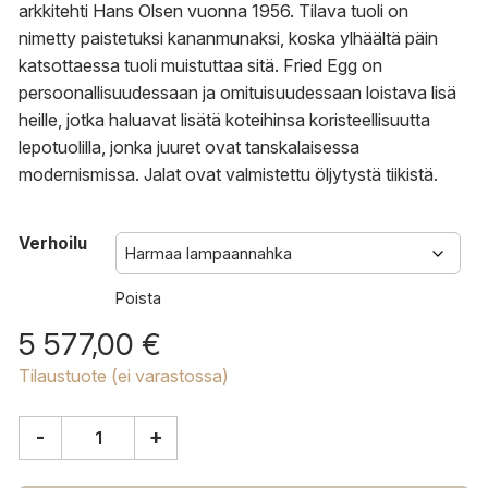
arkkitehti Hans Olsen vuonna 1956. Tilava tuoli on
nimetty paistetuksi kananmunaksi, koska ylhäältä päin
katsottaessa tuoli muistuttaa sitä. Fried Egg on
persoonallisuudessaan ja omituisuudessaan loistava lisä
heille, jotka haluavat lisätä koteihinsa koristeellisuutta
lepotuolilla, jonka juuret ovat tanskalaisessa
modernismissa. Jalat ovat valmistettu öljytystä tiikistä.
Verhoilu
Poista
5 577,00
€
Tilaustuote (ei varastossa)
-
+
Warm
Nordic