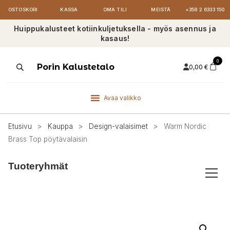
OSTOSKORI
KASSA
OMA TILI
MEISTÄ
+358 2 6333 150
Huippukalusteet kotiinkuljetuksella - myös asennus ja
kasaus!
0
Products
Porin Kalustetalo
0,00
€
search
Avaa valikko
Etusivu
>
Kauppa
>
Design-valaisimet
>
Warm Nordic
Brass Top pöytävalaisin
Tuoteryhmät