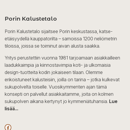
Porin Kalustetalo
Porin Kalustetalo sijaitsee Porin keskustassa, katse-
etäisyydellä kauppatorilta – samoissa 1200 neliömetrin
tiloissa, joissa se toiminut aivan alusta saakka.
Yritys perustettiin vuonna 1981 tarjoamaan asiakkailleen
laadukkaimpia ja kiinnostavimpia koti- ja ulkomaisia
design-tuotteita kodin jokaiseen tilaan. Olemme
erikoistuneet kalusteisiin, joilla on tarina – jotka kulkevat
sukupolvelta toiselle. Vuosikymmenten ajan tämä
konsepti on palvellut asiakkaitamme, joita on kolmen
sukupolven aikana kertynyt jo kymmeniätuhansia.
Lue
lisää...