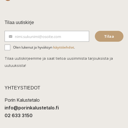
F
a
c
Tilaa uutiskirje
e
Tilaa
nimi.sukunimi@osoite.com
b
S
ä
o
Olen lukenut ja hyväksyn
käyttöehdot
.
h
k
o
Tilaa uutiskirjeemme ja saat tietoa uusimmista tarjouksista ja
ö
uutuuksista!
k
p
o
s
t
YHTEYSTIEDOT
i
Porin Kalustetalo
info@porinkalustetalo.fi
02 633 3150