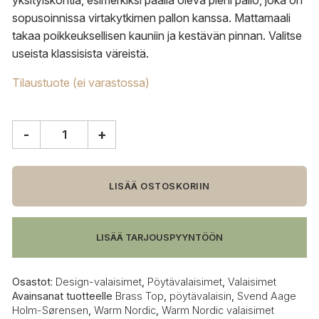
yksityiskohtia, esimerkiksi päällä oleva pieni pallo, joka on
sopusoinnissa virtakytkimen pallon kanssa. Mattamaali
takaa poikkeuksellisen kauniin ja kestävän pinnan. Valitse
useista klassisista väreistä.
Tilaustuote (ei varastossa)
-
+
Warm
Nordic
Brass
Top
LISÄÄ OSTOSKORIIN
pöytävalaisin
määrä
LISÄÄ TARJOUSPYYNTÖÖN
Osastot:
Design-valaisimet
,
Pöytävalaisimet
,
Valaisimet
Avainsanat tuotteelle
Brass Top
,
pöytävalaisin
,
Svend Aage
Holm-Sørensen
,
Warm Nordic
,
Warm Nordic valaisimet