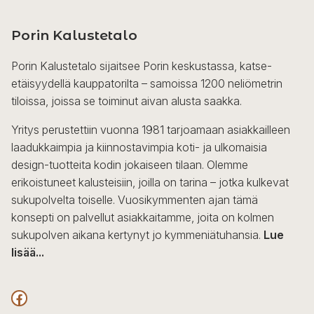
Porin Kalustetalo
Porin Kalustetalo sijaitsee Porin keskustassa, katse-
etäisyydellä kauppatorilta – samoissa 1200 neliömetrin
tiloissa, joissa se toiminut aivan alusta saakka.
Yritys perustettiin vuonna 1981 tarjoamaan asiakkailleen
laadukkaimpia ja kiinnostavimpia koti- ja ulkomaisia
design-tuotteita kodin jokaiseen tilaan. Olemme
erikoistuneet kalusteisiin, joilla on tarina – jotka kulkevat
sukupolvelta toiselle. Vuosikymmenten ajan tämä
konsepti on palvellut asiakkaitamme, joita on kolmen
sukupolven aikana kertynyt jo kymmeniätuhansia.
Lue
lisää...
F