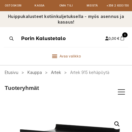
OSTOSKORI
KASSA
OMA TILI
MEISTÄ
+358 2 6333 150
Huippukalusteet kotiinkuljetuksella - myös asennus ja
kasaus!
0
Products
Porin Kalustetalo
0,00
€
search
Avaa valikko
Etusivu
>
Kauppa
>
Artek
>
Artek 915 kehäpöytä
Tuoteryhmät