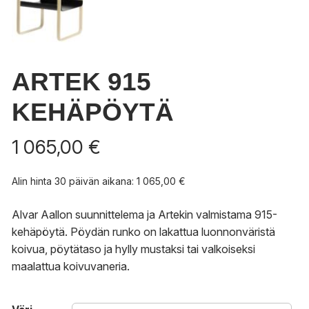
ARTEK 915
KEHÄPÖYTÄ
1 065,00
€
Alin hinta 30 päivän aikana:
1 065,00
€
Alvar Aallon suunnittelema ja Artekin valmistama 915-
kehäpöytä. Pöydän runko on lakattua luonnonväristä
koivua, pöytätaso ja hylly mustaksi tai valkoiseksi
maalattua koivuvaneria.