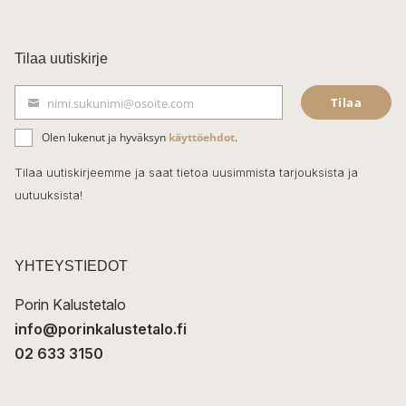
a
c
Tilaa uutiskirje
e
Tilaa
nimi.sukunimi@osoite.com
b
S
ä
o
Olen lukenut ja hyväksyn
käyttöehdot
.
h
k
o
Tilaa uutiskirjeemme ja saat tietoa uusimmista tarjouksista ja
ö
uutuuksista!
k
p
o
s
t
YHTEYSTIEDOT
i
Porin Kalustetalo
info@porinkalustetalo.fi
02 633 3150