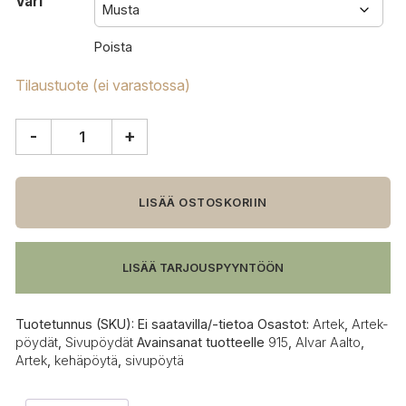
Väri
Poista
Tilaustuote (ei varastossa)
-
+
Artek
915
kehäpöytä
määrä
LISÄÄ OSTOSKORIIN
LISÄÄ TARJOUSPYYNTÖÖN
Tuotetunnus (SKU):
Ei saatavilla/-tietoa
Osastot:
Artek
,
Artek-
pöydät
,
Sivupöydät
Avainsanat tuotteelle
915
,
Alvar Aalto
,
Artek
,
kehäpöytä
,
sivupöytä