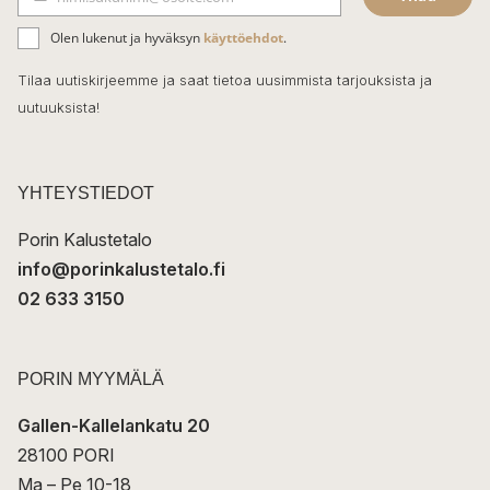
b
S
ä
o
Olen lukenut ja hyväksyn
käyttöehdot
.
h
k
o
Tilaa uutiskirjeemme ja saat tietoa uusimmista tarjouksista ja
ö
uutuuksista!
k
p
o
s
t
YHTEYSTIEDOT
i
Porin Kalustetalo
info@porinkalustetalo.fi
02 633 3150
PORIN MYYMÄLÄ
Gallen-Kallelankatu 20
28100 PORI
Ma – Pe 10-18