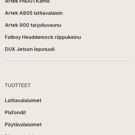
Artek PN001 Kanto
Artek A805 lattiavalaisin
Artek 900 tarjoiluvaunu
Fatboy Headdemock riippukeinu
DUX Jetson lepotuoli
TUOTTEET
Lattiavalaisimet
Plafondit
Pöytävalaisimet