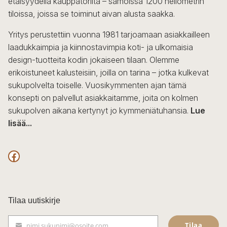
etäisyydellä kauppatorilta – samoissa 1200 neliömetrin
valinnat
tiloissa, joissa se toiminut aivan alusta saakka.
tuotteen
sivulla.
Yritys perustettiin vuonna 1981 tarjoamaan asiakkailleen
laadukkaimpia ja kiinnostavimpia koti- ja ulkomaisia
design-tuotteita kodin jokaiseen tilaan. Olemme
erikoistuneet kalusteisiin, joilla on tarina – jotka kulkevat
sukupolvelta toiselle. Vuosikymmenten ajan tämä
konsepti on palvellut asiakkaitamme, joita on kolmen
sukupolven aikana kertynyt jo kymmeniätuhansia.
Lue
lisää...
F
a
c
Tilaa uutiskirje
e
Tilaa
nimi.sukunimi@osoite.com