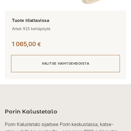
Artek 915 kehäpöytä
1 065,00
€
VALITSE VAIHTOEHDOISTA
Tällä
tuotteella
on
useampi
Porin Kalustetalo
muunnelma.
Voit
Porin Kalustetalo sijaitsee Porin keskustassa, katse-
tehdä