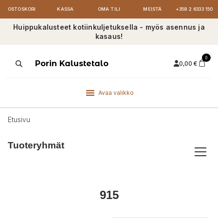
OSTOSKORI
KASSA
OMA TILI
MEISTÄ
+358 2 6333 150
Huippukalusteet kotiinkuljetuksella - myös asennus ja
kasaus!
0
Products
Porin Kalustetalo
0,00
€
search
Avaa valikko
Etusivu
Tuoteryhmät
915