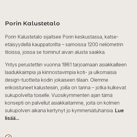
Porin Kalustetalo
Porin Kalustetalo sijaitsee Porin keskustassa, katse-
etäisyydellä kauppatorilta – samoissa 1200 neliömetrin
tiloissa, joissa se toiminut aivan alusta saakka.
Yritys perustettiin vuonna 1981 tarjoamaan asiakkailleen
laadukkaimpia ja kiinnostavimpia koti- ja ulkomaisia
design-tuotteita kodin jokaiseen tilaan. Olemme
erikoistuneet kalusteisiin, joilla on tarina – jotka kulkevat
sukupolvelta toiselle. Vuosikymmenten ajan tämä
konsepti on palvellut asiakkaitamme, joita on kolmen
sukupolven aikana kertynyt jo kymmeniätuhansia.
Lue
lisää...