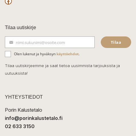
F
a
c
Tilaa uutiskirje
e
Tilaa
nimi.sukunimi@osoite.com
b
S
ä
o
Olen lukenut ja hyväksyn
käyttöehdot
.
h
k
o
Tilaa uutiskirjeemme ja saat tietoa uusimmista tarjouksista ja
ö
uutuuksista!
k
p
o
s
t
YHTEYSTIEDOT
i
Porin Kalustetalo
info@porinkalustetalo.fi
02 633 3150