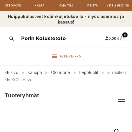
OSTOSKORI
KASSA
OMA TILI
MEISTÄ
+358 2 6333 150
Huippukalusteet kotiinkuljetuksella - myös asennus ja
kasaus!
0
Products
Porin Kalustetalo
0,00
€
search
Avaa valikko
Etusivu
>
Kauppa
>
Olohuone
>
Lepotuolit
>
&Tradition
Fly SC2 sohva
Tuoteryhmät