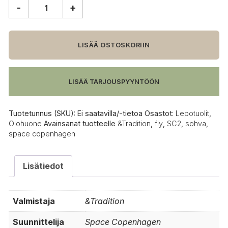
-
+
&Tradition
Fly
SC2
sohva
LISÄÄ OSTOSKORIIN
määrä
LISÄÄ TARJOUSPYYNTÖÖN
Tuotetunnus (SKU):
Ei saatavilla/-tietoa
Osastot:
Lepotuolit
,
Olohuone
Avainsanat tuotteelle
&Tradition
,
fly
,
SC2
,
sohva
,
space copenhagen
Lisätiedot
Valmistaja
&Tradition
Suunnittelija
Space Copenhagen