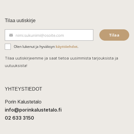
a
c
Tilaa uutiskirje
e
Tilaa
nimi.sukunimi@osoite.com
b
S
ä
o
Olen lukenut ja hyväksyn
käyttöehdot
.
h
k
o
Tilaa uutiskirjeemme ja saat tietoa uusimmista tarjouksista ja
ö
uutuuksista!
k
p
o
s
t
YHTEYSTIEDOT
i
Porin Kalustetalo
info@porinkalustetalo.fi
02 633 3150