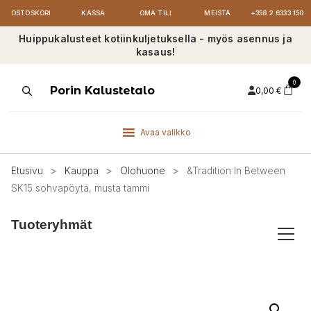
OSTOSKORI
KASSA
OMA TILI
MEISTÄ
+358 2 6333 150
Huippukalusteet kotiinkuljetuksella - myös asennus ja
kasaus!
0
Products
Porin Kalustetalo
0,00
€
search
Avaa valikko
Etusivu
>
Kauppa
>
Olohuone
>
&Tradition In Between
SK15 sohvapöytä, musta tammi
Tuoteryhmät