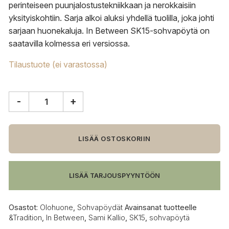
perinteiseen puunjalostustekniikkaan ja nerokkaisiin
yksityiskohtiin. Sarja alkoi aluksi yhdellä tuolilla, joka johti
sarjaan huonekaluja. In Between SK15-sohvapöytä on
saatavilla kolmessa eri versiossa.
Tilaustuote (ei varastossa)
-
+
&Tradition
In
Between
SK15
LISÄÄ OSTOSKORIIN
sohvapöytä,
musta
tammi
LISÄÄ TARJOUSPYYNTÖÖN
määrä
Osastot:
Olohuone
,
Sohvapöydät
Avainsanat tuotteelle
&Tradition
,
In Between
,
Sami Kallio
,
SK15
,
sohvapöytä