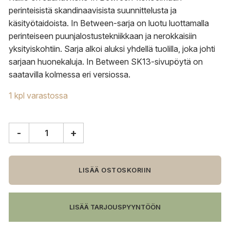
perinteisistä skandinaavisista suunnittelusta ja
käsityötaidoista. In Between-sarja on luotu luottamalla
perinteiseen puunjalostustekniikkaan ja nerokkaisiin
yksityiskohtiin. Sarja alkoi aluksi yhdellä tuolilla, joka johti
sarjaan huonekaluja. In Between SK13-sivupöytä on
saatavilla kolmessa eri versiossa.
1 kpl varastossa
-
+
&Tradition
In
Between
SK13
LISÄÄ OSTOSKORIIN
sivupöytä,
öljytty
tammi
LISÄÄ TARJOUSPYYNTÖÖN
määrä