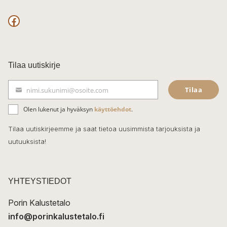
F
a
c
Tilaa uutiskirje
e
Tilaa
nimi.sukunimi@osoite.com
b
S
ä
o
Olen lukenut ja hyväksyn
käyttöehdot
.
h
k
o
Tilaa uutiskirjeemme ja saat tietoa uusimmista tarjouksista ja
ö
uutuuksista!
k
p
o
s
t
YHTEYSTIEDOT
i
Porin Kalustetalo
info@porinkalustetalo.fi