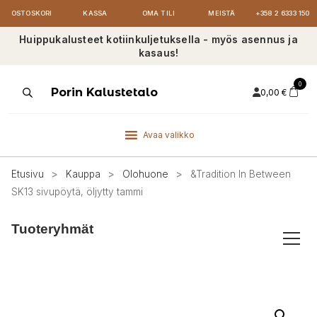
OSTOSKORI
KASSA
OMA TILI
MEISTÄ
+358 2 6333 150
Huippukalusteet kotiinkuljetuksella - myös asennus ja
kasaus!
0
Products
Porin Kalustetalo
0,00
€
search
Avaa valikko
Etusivu
>
Kauppa
>
Olohuone
>
&Tradition In Between
SK13 sivupöytä, öljytty tammi
Tuoteryhmät