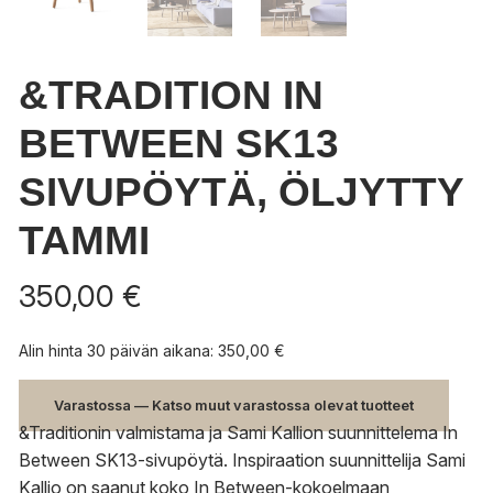
&TRADITION IN
BETWEEN SK13
SIVUPÖYTÄ, ÖLJYTTY
TAMMI
350,00
€
Alin hinta 30 päivän aikana:
350,00
€
Varastossa — Katso muut varastossa olevat tuotteet
&Traditionin valmistama ja Sami Kallion suunnittelema In
Between SK13-sivupöytä. Inspiraation suunnittelija Sami
Kallio on saanut koko In Between-kokoelmaan