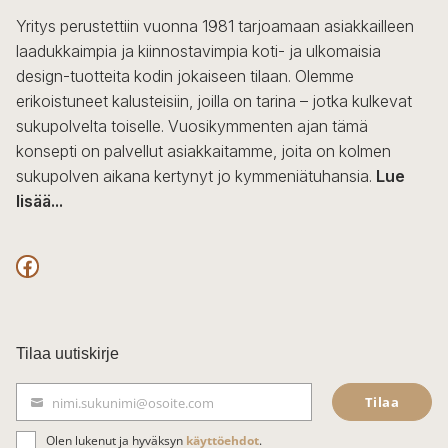
Yritys perustettiin vuonna 1981 tarjoamaan asiakkailleen
laadukkaimpia ja kiinnostavimpia koti- ja ulkomaisia
design-tuotteita kodin jokaiseen tilaan. Olemme
erikoistuneet kalusteisiin, joilla on tarina – jotka kulkevat
sukupolvelta toiselle. Vuosikymmenten ajan tämä
konsepti on palvellut asiakkaitamme, joita on kolmen
sukupolven aikana kertynyt jo kymmeniätuhansia.
Lue
lisää...
F
a
c
Tilaa uutiskirje
e
Tilaa
nimi.sukunimi@osoite.com
b
S
ä
o
Olen lukenut ja hyväksyn
käyttöehdot
.