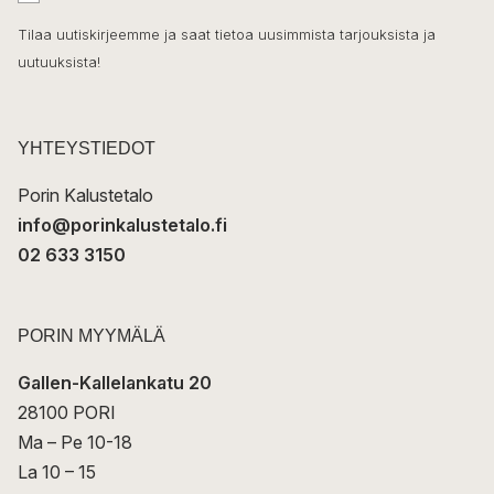
h
k
o
Tilaa uutiskirjeemme ja saat tietoa uusimmista tarjouksista ja
ö
uutuuksista!
k
p
o
s
t
YHTEYSTIEDOT
i
Porin Kalustetalo
info@porinkalustetalo.fi
02 633 3150
PORIN MYYMÄLÄ
Gallen-Kallelankatu 20
28100 PORI
Ma – Pe 10-18
La 10 – 15