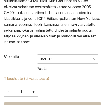
suunnittelema CH20-tuoli. Kun Carl Hansen & Søn
alkoivat valmistaa ensimmäistä kertaa vuonna 2005
CH20-tuolia, se vakiinnutti heti asemansa modernina
klassikkona ja voitti ICFF Editors-palkinnon New Yorkissa
samana vuonna. Tuolin karismaattinen höyrytaivutettu
selkänoja, joka on valmistettu yhdestä palasta puuta,
tarjoaa kkynär- ja alaselän tuen ja mahdollistaa erilaiset
istuma-asennot.
Verhoilu
Poista
Tilaustuote (ei varastossa)
-
+
Carl
Hansen
&