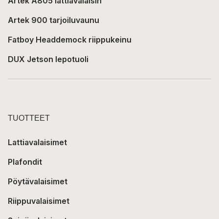
Artek A805 lattiavalaisin
Artek 900 tarjoiluvaunu
Fatboy Headdemock riippukeinu
DUX Jetson lepotuoli
TUOTTEET
Lattiavalaisimet
Plafondit
Pöytävalaisimet
Riippuvalaisimet