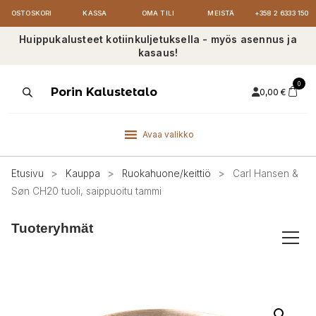
OSTOSKORI
KASSA
OMA TILI
MEISTÄ
+358 2 6333 150
Huippukalusteet kotiinkuljetuksella - myös asennus ja
kasaus!
0
Products
Porin Kalustetalo
0,00
€
search
Avaa valikko
Etusivu
>
Kauppa
>
Ruokahuone/keittiö
>
Carl Hansen &
Søn CH20 tuoli, saippuoitu tammi
Tuoteryhmät