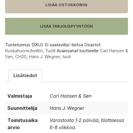
Søn
LISÄÄ OSTOSKORIIN
CH20
tuoli,
saippuoitu
LISÄÄ TARJOUSPYYNTÖÖN
tammi
määrä
Tuotetunnus (SKU):
Ei saatavilla/-tietoa
Osastot:
Ruokahuone/keittiö
,
Tuolit
Avainsanat tuotteelle
Carl Hansen &
Søn
,
CH20
,
Hans J. Wegner
,
tuoli
Lisätiedot
Valmistaja
Carl Hansen & Søn
Suunnittelija
Hans J. Wegner
Toimitusaika
Varastosta 1-2 päivää, tilattaessa
arvio
6-8 viikkoa.