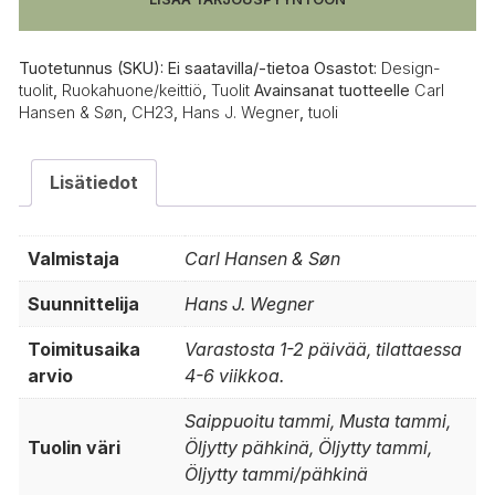
Tuotetunnus (SKU):
Ei saatavilla/-tietoa
Osastot:
Design-
tuolit
,
Ruokahuone/keittiö
,
Tuolit
Avainsanat tuotteelle
Carl
Hansen & Søn
,
CH23
,
Hans J. Wegner
,
tuoli
Lisätiedot
Valmistaja
Carl Hansen & Søn
Suunnittelija
Hans J. Wegner
Toimitusaika
Varastosta 1-2 päivää, tilattaessa
arvio
4-6 viikkoa.
Saippuoitu tammi, Musta tammi,
Tuolin väri
Öljytty pähkinä, Öljytty tammi,
Öljytty tammi/pähkinä