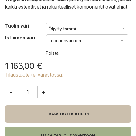
kaikki esteettiset ja rakenteelliset komponentit ovat ehjät.
Tuolin väri
Istuimen väri
Poista
1 163,00
€
Tilaustuote (ei varastossa)
-
+
Carl
Hansen
&
Søn
LISÄÄ OSTOSKORIIN
CH23
tuoli
määrä
LISÄÄ TARJOUSPYYNTÖÖN