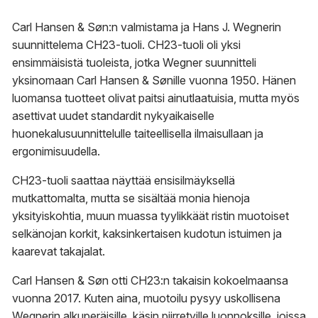
-
1
Carl Hansen & Søn:n valmistama ja Hans J. Wegnerin
722,00 €
suunnittelema CH23-tuoli. CH23-tuoli oli yksi
ensimmäisistä tuoleista, jotka Wegner suunnitteli
yksinomaan Carl Hansen & Sønille vuonna 1950. Hänen
luomansa tuotteet olivat paitsi ainutlaatuisia, mutta myös
asettivat uudet standardit nykyaikaiselle
huonekalusuunnittelulle taiteellisella ilmaisullaan ja
ergonimisuudella.
CH23-tuoli saattaa näyttää ensisilmäyksellä
mutkattomalta, mutta se sisältää monia hienoja
yksityiskohtia, muun muassa tyylikkäät ristin muotoiset
selkänojan korkit, kaksinkertaisen kudotun istuimen ja
kaarevat takajalat.
Carl Hansen & Søn otti CH23:n takaisin kokoelmaansa
vuonna 2017. Kuten aina, muotoilu pysyy uskollisena
Wegnerin alkuperäisille, käsin piirretyille luonnoksille, joissa