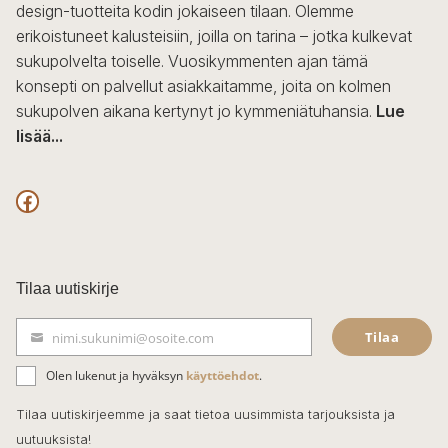
design-tuotteita kodin jokaiseen tilaan. Olemme
erikoistuneet kalusteisiin, joilla on tarina – jotka kulkevat
sukupolvelta toiselle. Vuosikymmenten ajan tämä
konsepti on palvellut asiakkaitamme, joita on kolmen
sukupolven aikana kertynyt jo kymmeniätuhansia.
Lue
lisää...
F
a
c
Tilaa uutiskirje
e
Tilaa
nimi.sukunimi@osoite.com
b
S
ä
o
Olen lukenut ja hyväksyn
käyttöehdot
.
h
k
o
Tilaa uutiskirjeemme ja saat tietoa uusimmista tarjouksista ja
ö
uutuuksista!
k