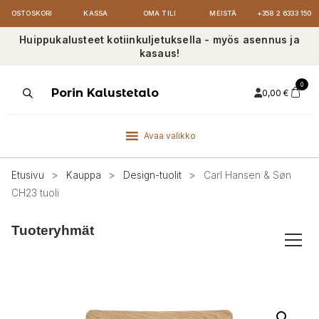
OSTOSKORI
KASSA
OMA TILI
MEISTÄ
+358 2 6333 150
Huippukalusteet kotiinkuljetuksella - myös asennus ja
kasaus!
0
Products
Porin Kalustetalo
0,00
€
search
Avaa valikko
Etusivu
>
Kauppa
>
Design-tuolit
>
Carl Hansen & Søn
CH23 tuoli
Tuoteryhmät