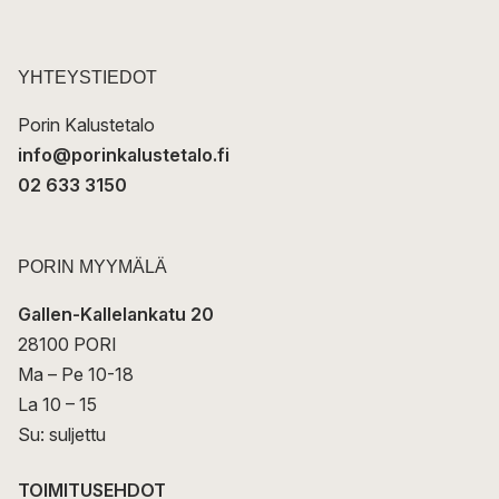
p
o
s
t
YHTEYSTIEDOT
i
Porin Kalustetalo
info@porinkalustetalo.fi
02 633 3150
PORIN MYYMÄLÄ
Gallen-Kallelankatu 20
28100 PORI
Ma – Pe 10-18
La 10 – 15
Su: suljettu
TOIMITUSEHDOT