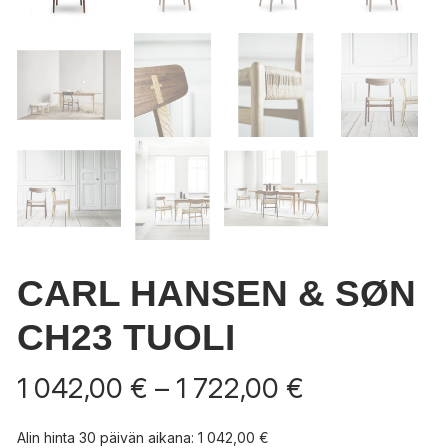
CARL HANSEN & SØN
CH23 TUOLI
Hintaluokka
1 042,00
€
–
1 722,00
€
1
042,00 €
Alin hinta 30 päivän aikana:
1 042,00
€