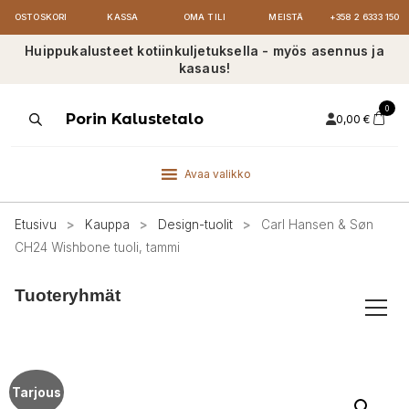
OSTOSKORI
KASSA
OMA TILI
MEISTÄ
+358 2 6333 150
Huippukalusteet kotiinkuljetuksella - myös asennus ja
kasaus!
0
Products
Porin Kalustetalo
0,00
€
search
Avaa valikko
Etusivu
>
Kauppa
>
Design-tuolit
>
Carl Hansen & Søn
CH24 Wishbone tuoli, tammi
Tuoteryhmät
Tarjous