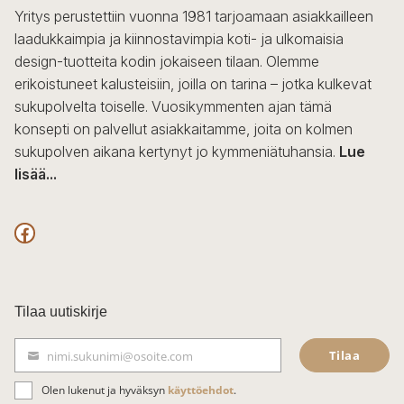
Yritys perustettiin vuonna 1981 tarjoamaan asiakkailleen
laadukkaimpia ja kiinnostavimpia koti- ja ulkomaisia
design-tuotteita kodin jokaiseen tilaan. Olemme
erikoistuneet kalusteisiin, joilla on tarina – jotka kulkevat
sukupolvelta toiselle. Vuosikymmenten ajan tämä
konsepti on palvellut asiakkaitamme, joita on kolmen
sukupolven aikana kertynyt jo kymmeniätuhansia.
Lue
lisää...
F
a
c
Tilaa uutiskirje
e
Tilaa
nimi.sukunimi@osoite.com
b
S
ä
o
Olen lukenut ja hyväksyn
käyttöehdot
.
h