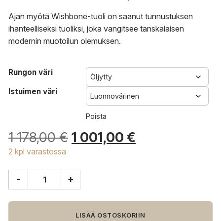
Ajan myötä Wishbone-tuoli on saanut tunnustuksen
ihanteelliseksi tuoliksi, joka vangitsee tanskalaisen
modernin muotoilun olemuksen.
Rungon väri
Istuimen väri
Poista
Alkuperäinen
Nykyinen
1 178,00
€
1 001,00
€
hinta
hinta
2 kpl varastossa
oli:
on:
1
1
-
+
178,00 €.
001,00 €.
Carl
Hansen
&
Søn
LISÄÄ OSTOSKORIIN