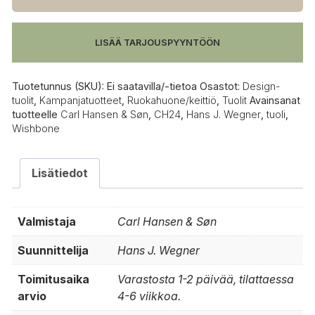
CH24
Wishbone
tuoli,
LISÄÄ TARJOUSPYYNTÖÖN
tammi
määrä
Tuotetunnus (SKU):
Ei saatavilla/-tietoa
Osastot:
Design-
tuolit
,
Kampanjatuotteet
,
Ruokahuone/keittiö
,
Tuolit
Avainsanat
tuotteelle
Carl Hansen & Søn
,
CH24
,
Hans J. Wegner
,
tuoli
,
Wishbone
Lisätiedot
Valmistaja
Carl Hansen & Søn
Suunnittelija
Hans J. Wegner
Toimitusaika
Varastosta 1-2 päivää, tilattaessa
arvio
4-6 viikkoa.