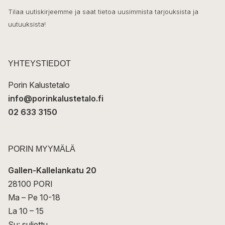
k
o
Tilaa uutiskirjeemme ja saat tietoa uusimmista tarjouksista ja
ö
uutuuksista!
k
p
o
s
t
YHTEYSTIEDOT
i
Porin Kalustetalo
info@porinkalustetalo.fi
02 633 3150
PORIN MYYMÄLÄ
Gallen-Kallelankatu 20
28100 PORI
Ma – Pe 10-18
La 10 – 15
Su: suljettu