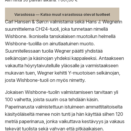
-
1
Varastossa — Katso muut varastossa olevat tuotteet
556,00 €
Carl Hansen & Søn:n valmistama sekä Hans J. Wegnerin
suunnittelema CH24-tuoli, joka tunnetaan nimellä
Wishbone. Ikonisella tanskalaisen muotoilun helmellä
Wishbone-tuolilla on ainutlaatuinen muoto.
Suunnitellessaan tuolia Wegner päätti yhdistää
selkänojan ja käsinojan yhdeksi kappaleeksi. Antaakseen
vakautta höyrytaivutellulle yläosalle ja varmistaakseen
mukavan tuen, Wegner kehitti Y-muotoisen selkänojan,
josta Wishbone-tuoli on myös nimetty.
Jokaisen Wishbone-tuolin valmistamiseen tarvitaan yli
100 vaihetta, joista suurin osa tehdään käsin.
Paperinarusta valmistettuun istuimeen ammattitaitoiselta
käsityöläiseltä menee noin tunti ja hän käyttää siihen 120
metriä paperinarua, jonka vaikuttava kestävyys ja vakaus
tekevät tuolista sekä vahvan että pitkäaikaisen.