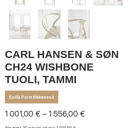
CARL HANSEN & SØN
CH24 WISHBONE
TUOLI, TAMMI
Esillä Porin liikkeessä
Hintaluokka:
1 001,00
€
–
1 556,00
€
1
001,00 €
Alin hinta 30 päivän aikana:
1 001,00
€