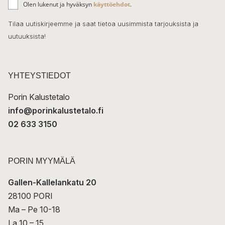
o
Olen lukenut ja hyväksyn
käyttöehdot
.
h
k
o
Tilaa uutiskirjeemme ja saat tietoa uusimmista tarjouksista ja
ö
uutuuksista!
k
p
o
s
t
YHTEYSTIEDOT
i
Porin Kalustetalo
info@porinkalustetalo.fi
02 633 3150
PORIN MYYMÄLÄ
Gallen-Kallelankatu 20
28100 PORI
Ma – Pe 10-18
La 10 – 15