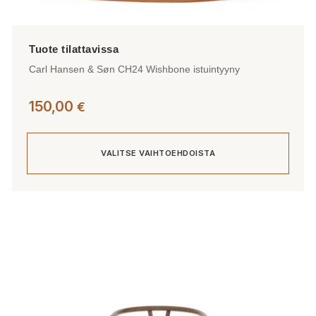
Carl Hansen & Søn CH24 Wishbone istuintyyny
150,00
€
VALITSE VAIHTOEHDOISTA
Tällä
tuotteella
on
useampi
muunnelma.
Voit
tehdä