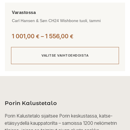
Carl Hansen & Søn CH24 Wishbone tuoli, tammi
Hintaluokka:
1 001,00
–
1 556,00
€
€
1
001,00 €
VALITSE VAIHTOEHDOISTA
-
1
556,00 €
Tällä
tuotteella
on
useampi
Porin Kalustetalo
muunnelma.
Voit
Porin Kalustetalo sijaitsee Porin keskustassa, katse-
tehdä
etäisyydellä kauppatorilta – samoissa 1200 neliömetrin
valinnat