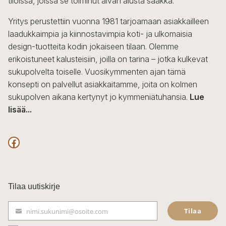
tiloissa, joissa se toiminut aivan alusta saakka.
tuotteen
sivulla.
Yritys perustettiin vuonna 1981 tarjoamaan asiakkailleen
laadukkaimpia ja kiinnostavimpia koti- ja ulkomaisia
design-tuotteita kodin jokaiseen tilaan. Olemme
erikoistuneet kalusteisiin, joilla on tarina – jotka kulkevat
sukupolvelta toiselle. Vuosikymmenten ajan tämä
konsepti on palvellut asiakkaitamme, joita on kolmen
sukupolven aikana kertynyt jo kymmeniätuhansia.
Lue
lisää...
F
a
c
Tilaa uutiskirje
e
Tilaa
nimi.sukunimi@osoite.com
b
S
ä