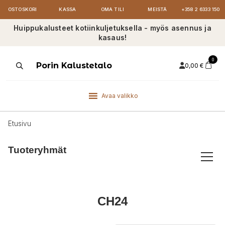
OSTOSKORI
KASSA
OMA TILI
MEISTÄ
+358 2 6333 150
Huippukalusteet kotiinkuljetuksella - myös asennus ja
kasaus!
0
Products
Porin Kalustetalo
0,00
€
search
Avaa valikko
Etusivu
Tuoteryhmät
CH24