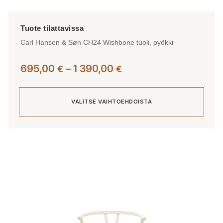
Carl Hansen & Søn CH24 Wishbone tuoli, pyökki
Hintaluokka:
695,00
–
1 390,00
€
€
695,00 €
-
VALITSE VAIHTOEHDOISTA
1
390,00 €
Tällä
tuotteella
on
useampi
muunnelma.
Voit
tehdä
valinnat