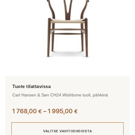
valinnat
tuotteen
sivulla.
Carl Hansen & Søn CH24 Wishbone tuoli, pähkinä
Hintaluokka:
1 768,00
–
1 995,00
€
€
1
768,00 €
VALITSE VAIHTOEHDOISTA
-