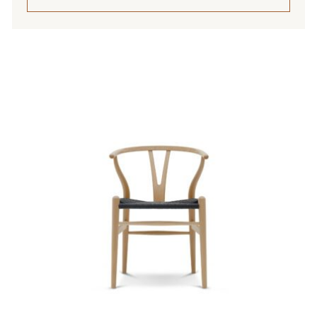
1
995,00 €
Tällä
tuotteella
on
useampi
muunnelma.
Voit
tehdä
valinnat
tuotteen
sivulla.