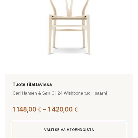
tuotteen
sivulla.
Carl Hansen & Søn CH24 Wishbone tuoli, saarni
Hintaluokka:
1 148,00
–
1 420,00
€
€
1
148,00 €
VALITSE VAIHTOEHDOISTA
-